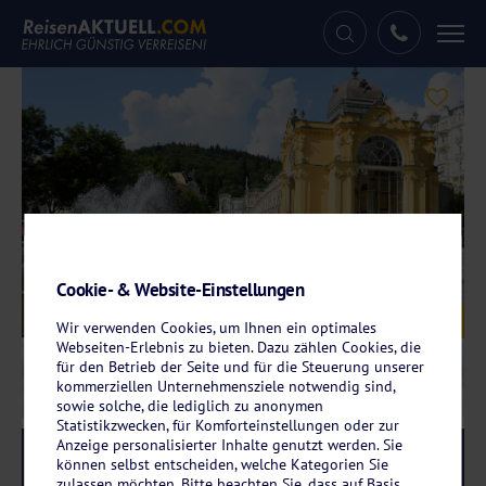
Tog
nav
Cookie- & Website-Einstellungen
Galerie
© Fotolyse – stock.adobe.com
Wir verwenden Cookies, um Ihnen ein optimales
Webseiten-Erlebnis zu bieten. Dazu zählen Cookies, die
für den Betrieb der Seite und für die Steuerung unserer
kommerziellen Unternehmensziele notwendig sind,
sowie solche, die lediglich zu anonymen
Statistikzwecken, für Komforteinstellungen oder zur
Anzeige personalisierter Inhalte genutzt werden. Sie
Reise-Code:
hofl
RRR
können selbst entscheiden, welche Kategorien Sie
zulassen möchten. Bitte beachten Sie, dass auf Basis