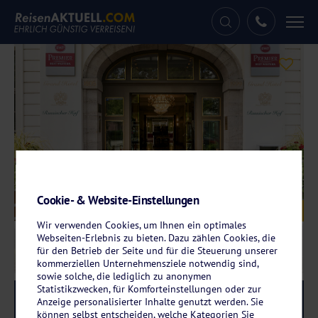
Tog
nav
Cookie- & Website-Einstellungen
Galerie
© Best Western Premier Grand Hotel Russischer Hof
Wir verwenden Cookies, um Ihnen ein optimales
Webseiten-Erlebnis zu bieten. Dazu zählen Cookies, die
für den Betrieb der Seite und für die Steuerung unserer
kommerziellen Unternehmensziele notwendig sind,
sowie solche, die lediglich zu anonymen
Statistikzwecken, für Komforteinstellungen oder zur
Reise-Code:
bwpr
RRRR+
Anzeige personalisierter Inhalte genutzt werden. Sie
können selbst entscheiden, welche Kategorien Sie