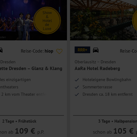
Show
&
Hotel
de
Luxe
esden
© AaRa Hotel Radeberg
RRR+
Reise-Code:
hiop
Reise-C
 Dresden
Oberlausitz – Dresden
ette Dresden – Glanz & Klang
AaRa Hotel Radeberg
es einzigartigen
Hoteleigene Bowlingbahn
entheaters
Sommerterrasse
. 2 km vom Theater entfernt
Dresden ca. 18 km entfernt
bereich inklusive
2 Tage • Frühstück
3 Tage • Halbpensio
109 €
105 €
hon ab
p.P.
schon ab