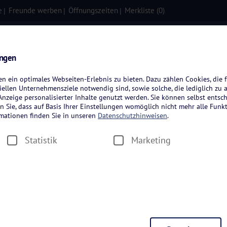
e
Freunde werben
Öffnungszeiten
Merkliste (
0
)
isen
Kreuzfahrten
Flugreisen
ungen
 ein optimales Webseiten-Erlebnis zu bieten. Dazu zählen Cookies, die f
ellen Unternehmensziele notwendig sind, sowie solche, die lediglich zu 
nzeige personalisierter Inhalte genutzt werden. Sie können selbst entsc
n Sie, dass auf Basis Ihrer Einstellungen womöglich nicht mehr alle Funkt
rmationen finden Sie in unseren
Datenschutzhinweisen
.
Statistik
Marketing