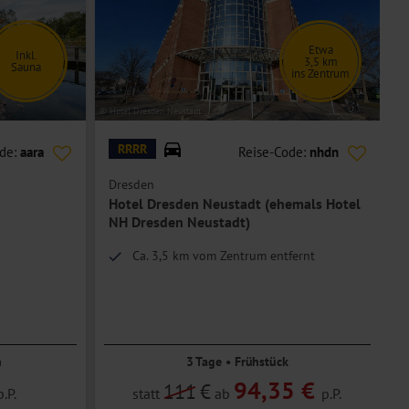
Etwa
Inkl.
3,5 km
Sauna
ins Zentrum
© Hotel Dresden Neustadt
© m
RRRR
ode:
aara
Reise-Code:
nhdn
Dresden
Hotel Dresden Neustadt (ehemals Hotel
NH Dresden Neustadt)
Ca. 3,5 km vom Zentrum entfernt
n
3 Tage • Frühstück
94,35 €
111
€
p.P.
statt
ab
p.P.