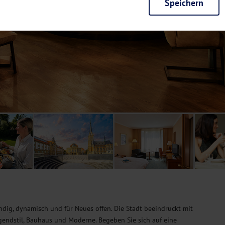
Speichern
rieb der Seite unbedingt notwendig und ermöglichen beispielsweise siche
en wir mit dieser Art von Cookies ebenfalls erkennen, ob Sie in Ihrem Pr
e bei einem erneuten Besuch unserer Seite schneller zur Verfügung zu st
seite weiter zu verbessern, erfassen wir anonymisierte Daten für Statis
ielsweise die Besucherzahlen und den Effekt bestimmter Seiten unseres 
nutzen hierfür Dienste von Google und Facebook. Durch diese Dienste kan
bsite erfassten Daten, kommen. Weitere Hinweise zu der Verarbeitung Ihr
nen Ihre Einwilligung jederzeit in den
Cookie-Einstellungen
widerrufen.
m Ihnen personalisierte Inhalte, passend zu Ihren Interessen anzuzeigen.
ndig, dynamisch und für Neues offen. Die Stadt beeindruckt mit
ugendstil, Bauhaus und Moderne. Begeben Sie sich auf eine