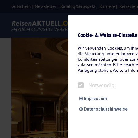
Gutschein
Newsletter
Katalog&Prospekt
Karriere
Reiseziel
Eigenanre
Cookie- & Website-Einstell
Wir verwenden Cookies, um Ihnen
die Steuerung unserer kommerzi
Komforteinstellungen oder zur A
zulassen möchten. Bitte beachte
Verfügung stehen. Weitere Info
Notwendig
Impressum
Datenschutzhinweise