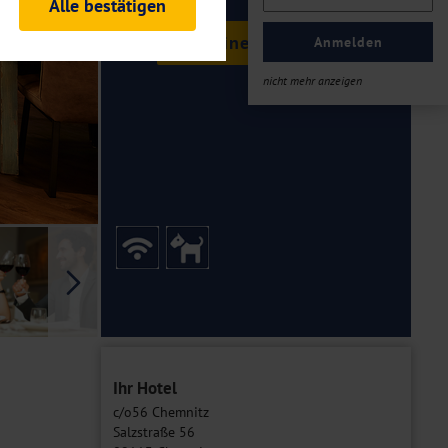
Alle bestätigen
rheitsrelevante
Termine & Preise
ofil eingeloggt bleiben
Anmelden
ellen.
nicht mehr anzeigen
tiken und Analysen. Mithilfe
Web-Auftritts ermitteln und
n es zu einer Drittlands
er Daten finden Sie in unseren
Galerie
Ihr Hotel
c/o56 Chemnitz
Salzstraße 56