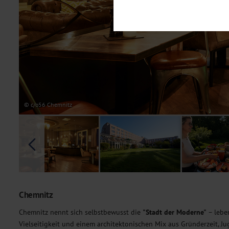
Notwendig
Diese Cookies sind für den Bet
Funktionalitäten. Außerdem könn
möchten, um Ihnen unsere Dienst
Statistik
Um unser Angebot und unsere Web
dieser Cookies können wir beisp
unsere Inhalte optimieren. Wir 
Übermittlung, der auf unsere We
Datenschutzhinweisen
. Sie kön
© c/o56 Chemnitz
Marketing
Diese Cookies werden genutzt, u
Chemnitz
Chemnitz nennt sich selbstbewusst die
"Stadt der Moderne"
– lebe
Vielseitigkeit und einem architektonischen Mix aus Gründerzeit, J