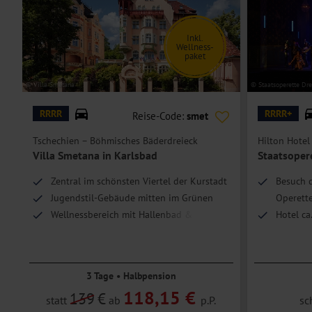
Die
Einzelzimmer
sind Doppelzimmer zur Einzelbelegung.
Hoteleinrichtungen und Zimmerausstattung teilweise gegen Gebühr.
Inkl.
Wellness-
paket
© Villa Smetana
© Staatsoperette Dr
RRRR
RRRR+
Reise-Code:
smet
Tschechien – Böhmisches Bäderdreieck
Hilton Hotel
Villa Smetana in Karlsbad
Staatsoper
Zentral im schönsten Viertel der Kurstadt
Besuch d
Jugendstil-Gebäude mitten im Grünen
Operett
Wellnessbereich mit Hallenbad & Sauna
Hotel ca
1 x Teilmassage & Perlbad inklusive
Wellness
3 Tage • Halbpension
118,15 €
139
€
statt
ab
p.P.
sc