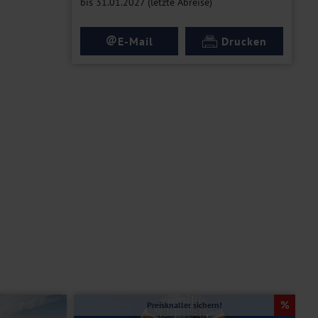
bis 31.01.2027 (letzte Abreise)
@
E-Mail
Drucken
Preisknaller sichern!