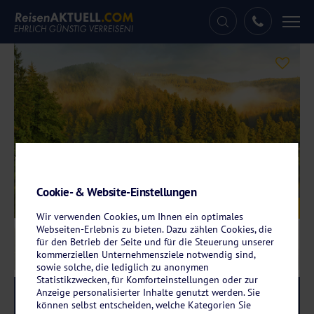
Tog
nav
Cookie- & Website-Einstellungen
Galerie
© marcus_hofmann – stock.adobe.com
Wir verwenden Cookies, um Ihnen ein optimales
Webseiten-Erlebnis zu bieten. Dazu zählen Cookies, die
für den Betrieb der Seite und für die Steuerung unserer
kommerziellen Unternehmensziele notwendig sind,
sowie solche, die lediglich zu anonymen
Statistikzwecken, für Komforteinstellungen oder zur
Anzeige personalisierter Inhalte genutzt werden. Sie
Reise-Code:
allr
RRR+
können selbst entscheiden, welche Kategorien Sie