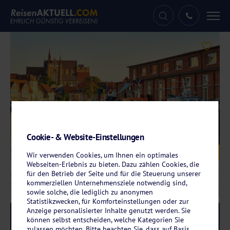
Tog
nav
Cookie- & Website-Einstellungen
Galerie
© DR pics – stock.adobe.com
Wir verwenden Cookies, um Ihnen ein optimales
Webseiten-Erlebnis zu bieten. Dazu zählen Cookies, die
für den Betrieb der Seite und für die Steuerung unserer
kommerziellen Unternehmensziele notwendig sind,
sowie solche, die lediglich zu anonymen
Statistikzwecken, für Komforteinstellungen oder zur
Anzeige personalisierter Inhalte genutzt werden. Sie
Reise-Code:
cawi
RRR
können selbst entscheiden, welche Kategorien Sie
zulassen möchten. Bitte beachten Sie, dass auf Basis