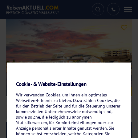
Tog
nav
Cookie- & Website-Einstellungen
Galerie
© Sina Ettmer - stock.adobe.com
Wir verwenden Cookies, um Ihnen ein optimales
Webseiten-Erlebnis zu bieten. Dazu zählen Cookies, die
für den Betrieb der Seite und für die Steuerung unserer
kommerziellen Unternehmensziele notwendig sind,
sowie solche, die lediglich zu anonymen
Statistikzwecken, für Komforteinstellungen oder zur
Anzeige personalisierter Inhalte genutzt werden. Sie
Reise-Code:
ligr
RRR
können selbst entscheiden, welche Kategorien Sie