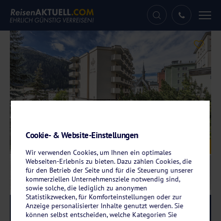
Tog
nav
Cookie- & Website-Einstellungen
Galerie
© Central Sporthotel
Wir verwenden Cookies, um Ihnen ein optimales
Webseiten-Erlebnis zu bieten. Dazu zählen Cookies, die
für den Betrieb der Seite und für die Steuerung unserer
kommerziellen Unternehmensziele notwendig sind,
sowie solche, die lediglich zu anonymen
Statistikzwecken, für Komforteinstellungen oder zur
Anzeige personalisierter Inhalte genutzt werden. Sie
Reise-Code:
cspd
RRR
können selbst entscheiden, welche Kategorien Sie