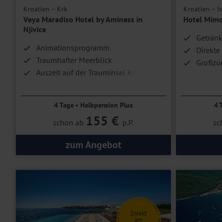
Kroatien – Krk
Kroatien – Is
Veya Maradiso Hotel by Aminess in
Hotel Mimo
Njivice
Geträn
Animationsprogramm
Direkte
Traumhafter Meerblick
Großzüg
Auszeit auf der Trauminsel Krk
4 Tage • Halbpension Plus
4 
155 €
schon ab
p.P.
sc
zum Angebot
Direkt
am