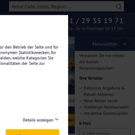
0261 / 29 35 19 71
Beratung & Buchung
Mo.-Fr. 08-19 Uhr / Sa., So. & Feiertage 10-19 Uhr
Newsletter
ür den Betrieb der Seite und für
anonymen Statistikzwecken, für
Verpassen Sie nie wieder
heiden, welche Kategorien Sie
die besten
ionalitäten der Seite zur
Reiseschnäppchen!
Ihre Vorteile:
Exklusive Angebote &
Rabatt-Aktionen
len
Neue Reisen vorab
Vielfältige Hotelauswahl
Attraktive Gewinnspiele
hlen
Details anzeigen
E-Mail