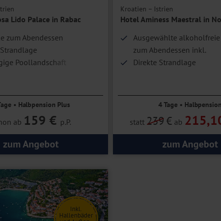
trien
Kroatien – Istrien
sa Lido Palace in Rabac
Hotel Aminess Maestral in N
ke zum Abendessen
Ausgewählte alkoholfreie
 Strandlage
zum Abendessen inkl.
ige Poollandschaft
Direkte Strandlage
Tage • Halbpension Plus
4 Tage • Halbpensio
159 €
215,1
239
€
hon ab
p.P.
statt
ab
zum Angebot
zum Angebot
Inkl.
Hallenbäder