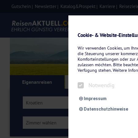
Gutschein
Newsletter
Katalog&Prospekt
Karriere
Reiseziel
Eigenanre
Cookie- & Website-Einstell
Wir verwenden Cookies, um Ihnen
die Steuerung unserer kommerzi
Komforteinstellungen oder zur A
zulassen möchten. Bitte beachte
Verfügung stehen. Weitere Info
Eigenanreisen
Kreuzfahrten
Flu
Notwendig
Impressum
Kroatien
Region wählen
Datenschutzhinweise
Zimmer wählen
Verpflegung wähl