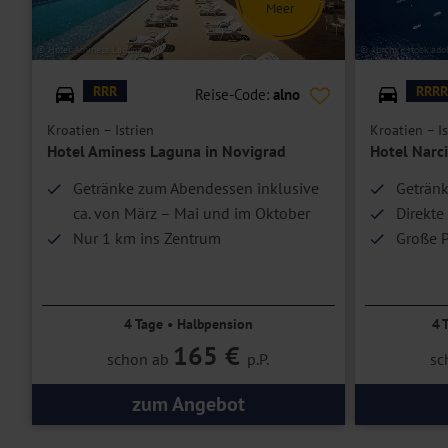
Meer
© Hotel Aminess Laguna
© xbrchx - stock.ad
RRR
RRRR
Reise-Code:
alno
Kroatien – Istrien
Kroatien – Is
Hotel Aminess Laguna in Novigrad
Hotel Narci
Getränke zum Abendessen inklusive
Getränk
ca. von März – Mai und im Oktober
Direkte
Nur 1 km ins Zentrum
Große P
4 Tage • Halbpension
4 
165 €
schon ab
p.P.
sc
zum Angebot