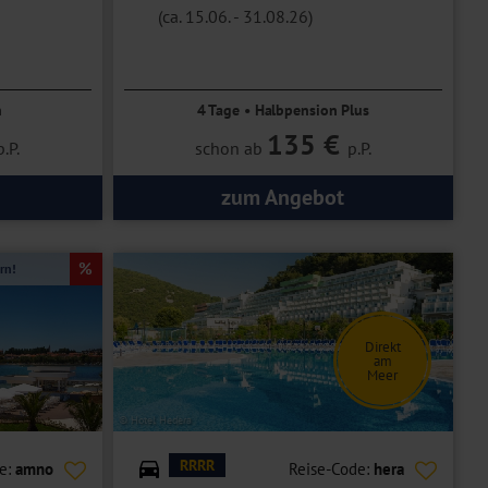
(ca. 15.06. - 31.08.26)
n
4 Tage • Halbpension Plus
135 €
p.P.
schon ab
p.P.
zum Angebot
rn!
Direkt
am
Meer
© Hotel Hedera
RRRR
e:
amno
Reise-Code:
hera