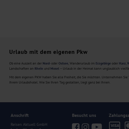
Urlaub mit dem eigenen Pkw
Ob eine Auszeit an der
Nord-
oder
Ostsee
, Wanderurlaub im
Erzgebirge
oder
Harz
,
W
Landschaften an
Rhein
und
Mosel
– Urlaub in der Heimat kann unglaublich vielf
Mit dem eigenen PKW haben Sie alle Freiheit, die Sie möchten. Unternehmen Sie T
Ihrem Urlaubshotel. Wie Sie Ihren Tag gestalten, liegt ganz bei Ihnen.
Anschrift
Besucht uns
Zahlungs
Reisen Aktuell GmbH