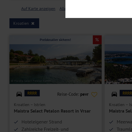
Notwendig
Diese Cookies sind für den Bet
Auf Karte anzeigen
Alle Filter löschen
Funktionalitäten. Außerdem könn
möchten, um Ihnen unsere Dienst
Kroatien
Statistik
Um unser Angebot und unsere Web
dieser Cookies können wir beisp
Preisknaller sichern!
unsere Inhalte optimieren. Wir 
Übermittlung, der auf unsere We
Datenschutzhinweisen
. Sie kön
Marketing
Diese Cookies werden genutzt, u
© Maistra Select Petalon Resort
© Maistra Select Re
RRRR
RRRR
Reise-Code:
pevr
Kroatien – Istrien
Kroatien – Is
Maistra Select Petalon Resort in Vrsar
Maistra Sel
Hoteleigener Strand
Meerwa
Zahlreiche Freizeit- und
Trauml