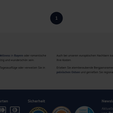
1
ellness
in
Bayern
oder romantische
Auch bei unseren europäischen Nachbarn k
ältig und wunderschön sein.
Ihre Kosten.
agesausflüge oder verweilen Sie in
Erleben Sie atemberaubende Bergpanorame
polnischen Ostsee
und genießen Sie regiona
arten
Sicherheit
Newsl
Aktuell