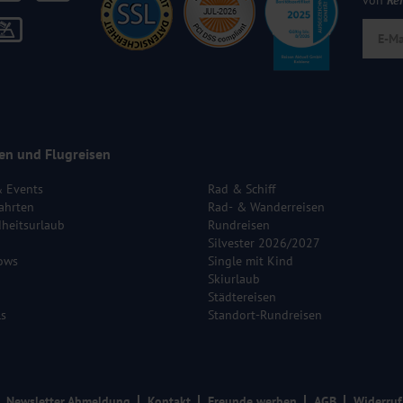
von
Re
en und Flugreisen
& Events
Rad & Schiff
ahrten
Rad- & Wanderreisen
heitsurlaub
Rundreisen
Silvester 2026/2027
ows
Single mit Kind
Skiurlaub
Städtereisen
ls
Standort-Rundreisen
Newsletter Abmeldung
Kontakt
Freunde werben
AGB
Widerruf