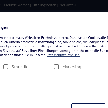
e
Freunde werben
Öffnungszeiten
Merkliste (
0
)
isen
Kreuzfahrten
Flugreisen
ungen
 ein optimales Webseiten-Erlebnis zu bieten. Dazu zählen Cookies, die f
ellen Unternehmensziele notwendig sind, sowie solche, die lediglich zu 
nzeige personalisierter Inhalte genutzt werden. Sie können selbst entsc
n Sie, dass auf Basis Ihrer Einstellungen womöglich nicht mehr alle Funkt
rmationen finden Sie in unseren
Datenschutzhinweisen
.
greisen
Statistik
Marketing
Zeitraum wählen
Dauer wäh
en
Hotelkategorie wählen
Thema wä