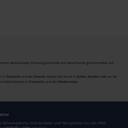
ommen Aktivurlauber, Erholungssuchende und Naturfreunde gleichermaßen auf
n in
Österreich
und der
Schweiz
, tanken Sie Sonne in
Italien
,
Kroatien
oder an der
le Köstlichkeiten in
Frankreich
und den
Niederlanden
.
etter
e Reiseangebote, Urlaubsideen und Neuigkeiten aus der Welt