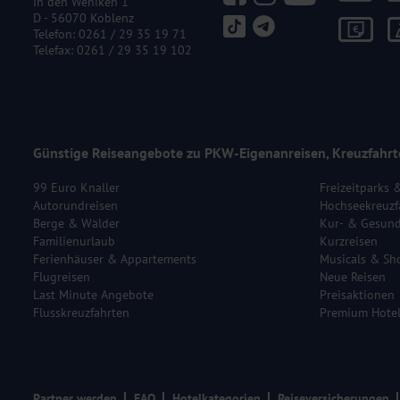
In den Weniken 1
D - 56070 Koblenz
Telefon:
0261 / 29 35 19 71
Telefax: 0261 / 29 35 19 102
Günstige Reiseangebote zu PKW-Eigenanreisen, Kreuzfahrt
99 Euro Knaller
Freizeitparks 
Autorundreisen
Hochseekreuzf
Berge & Wälder
Kur- & Gesund
Familienurlaub
Kurzreisen
Ferienhäuser & Appartements
Musicals & Sh
Flugreisen
Neue Reisen
Last Minute Angebote
Preisaktionen
Flusskreuzfahrten
Premium Hote
Partner werden
FAQ
Hotelkategorien
Reiseversicherungen