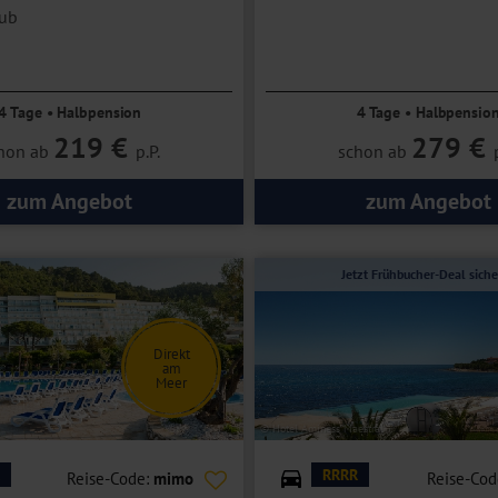
lub
4 Tage • Halbpension
4 Tage • Halbpensio
219 €
279 €
hon ab
p.P.
schon ab
zum Angebot
zum Angebot
Jetzt Frühbucher-Deal siche
Direkt
am
Meer
© Hotel Aminess Maestral
RRRR
Reise-Code:
mimo
Reise-Cod