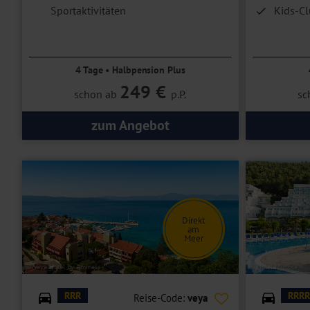
Sportaktivitäten
Kids-C
4 Tage • Halbpension Plus
249 €
schon ab
p.P.
sc
zum Angebot
Direkt
am
Meer
© Veya Hotel by Aminess
© Hotel Mimosa
RRR
RRRR
Reise-Code:
veya