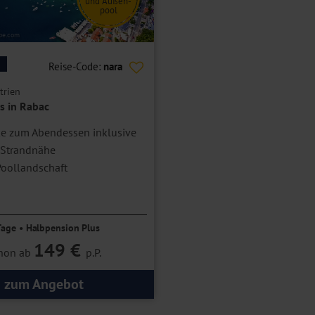
und Außen-
pool
obe.com
Reise-Code:
nara
trien
s in Rabac
e zum Abendessen inklusive
 Strandnähe
oollandschaft
Tage • Halbpension Plus
149 €
hon ab
p.P.
zum Angebot