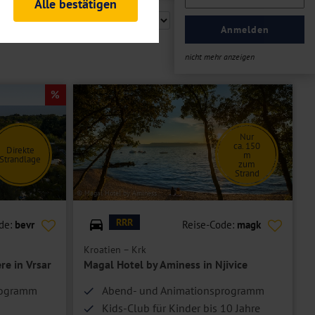
Alle bestätigen
rheitsrelevante
ofil eingeloggt bleiben
Anmelden
ellen.
nicht mehr anzeigen
tiken und Analysen. Mithilfe
Web-Auftritts ermitteln und
n es zu einer Drittlands
er Daten finden Sie in unseren
Nur
ca. 150
Direkte
m
Strandlage
zum
Strand
© Magal Hotel by Aminess
RRR
de:
bevr
Reise-Code:
magk
Kroatien – Krk
re in Vrsar
Magal Hotel by Aminess in Njivice
rogramm
Abend- und Animationsprogramm
Kids-Club für Kinder bis 10 Jahre