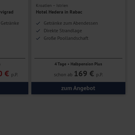
Kroatien – Istrien
ovigrad
Hotel Hedera in Rabac
 Getränke
Getränke zum Abendessen
Direkte Strandlage
Große Poollandschaft
n
4 Tage • Halbpension Plus
0 €
169 €
p.P.
schon ab
p.P.
zum Angebot