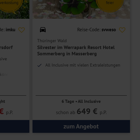
verkostung
feier
© drubig-photo - stock.adobe.com
de:
imku
Reise-Code:
svweso
Thüringer Wald
rsdorf
Silvester im Werrapark Resort Hotel
Sommerberg in Masserberg
sive
All Inclusive mit vielen Extraleistungen
ikören
ght
6 Tage • All Inclusive
€
649 €
p.P.
schon ab
p.P.
zum Angebot