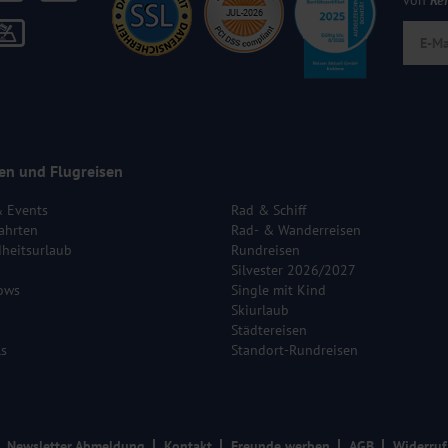
von
Re
en und Flugreisen
& Events
Rad & Schiff
ahrten
Rad- & Wanderreisen
heitsurlaub
Rundreisen
Silvester 2026/2027
ows
Single mit Kind
Skiurlaub
Städtereisen
ls
Standort-Rundreisen
Newsletter Abmeldung
Kontakt
Freunde werben
AGB
Widerruf