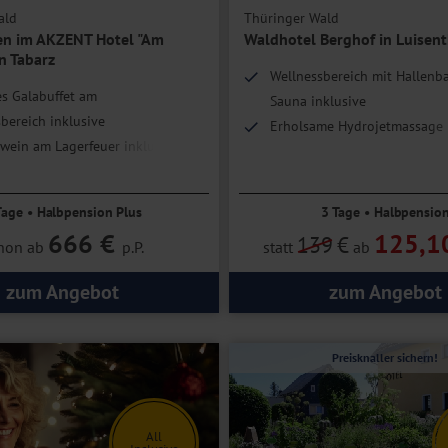
ald
Thüringer Wald
n im AKZENT Hotel "Am
Waldhotel Berghof in Luisent
n Tabarz
Wellnessbereich mit Hallenb
es Galabuffet am
Sauna inklusive
bereich inklusive
Erholsame Hydrojetmassage 
wein am Lagerfeuer inklusive
Idyllische Lage am Waldrand
Tage • Halbpension Plus
3 Tage • Halbpensio
666 €
125,1
139
€
hon ab
p.P.
statt
ab
zum Angebot
zum Angebot
Preisknaller sichern!
All