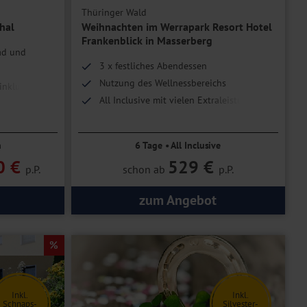
Thüringer Wald
hal
Weihnachten im Werrapark Resort Hotel
Frankenblick in Masserberg
ad und
3 x festliches Abendessen
Nutzung des Wellnessbereichs
inklusive
All Inclusive mit vielen Extraleistungen
n
6 Tage • All Inclusive
0 €
529 €
p.P.
schon ab
p.P.
zum Angebot
Inkl.
Inkl.
Schnaps-
Silvester-