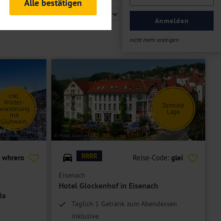
Alle bestätigen
rheitsrelevante
ofil eingeloggt bleiben
Anmelden
ellen.
nicht mehr anzeigen
tiken und Analysen. Mithilfe
Web-Auftritts ermitteln und
n es zu einer Drittlands
er Daten finden Sie in unseren
Inkl.
Winter-
Zentrale
wanderung
Lage
mit
Glühwein
© Hotel Glockenhof
RRRR
:
whrero
Reise-Code:
glei
Eisenach
Hotel Glockenhof in Eisenach
da
Täglich 1 Getränk zum Abendessen
inklusive