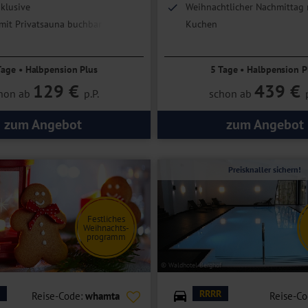
klusive
Weihnachtlicher Nachmittag 
mit Privatsauna buchbar
Kuchen
Sauna inklusive
Tage • Halbpension Plus
5 Tage • Halbpension P
129 €
439 €
hon ab
p.P.
schon ab
zum Angebot
zum Angebot
Preisknaller sichern!
Festliches
Weihnachts-
programm
© Waldhotel Berghof
RRRR
Reise-Code:
whamta
Reise-C