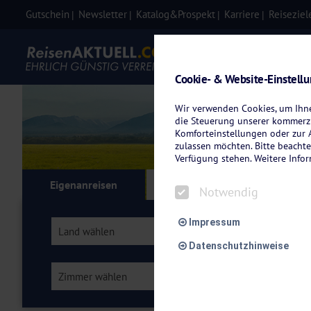
Gutschein
Newsletter
Katalog&Prospekt
Karriere
Reiseziel
Eigenanre
Cookie- & Website-Einstell
Wir verwenden Cookies, um Ihnen
die Steuerung unserer kommerzi
Komforteinstellungen oder zur A
zulassen möchten. Bitte beachte
Verfügung stehen. Weitere Info
Eigenanreisen
Kreuzfahrten
Flu
Notwendig
Impressum
Land wählen
Thüringer Wald
Datenschutzhinweise
Zimmer wählen
Verpflegung wähl