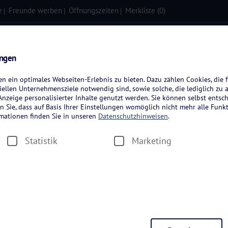
e
Freunde werben
Öffnungszeiten
Merkliste (
0
)
isen
Kreuzfahrten
Flugreisen
ungen
 ein optimales Webseiten-Erlebnis zu bieten. Dazu zählen Cookies, die f
ellen Unternehmensziele notwendig sind, sowie solche, die lediglich zu 
nzeige personalisierter Inhalte genutzt werden. Sie können selbst entsc
n Sie, dass auf Basis Ihrer Einstellungen womöglich nicht mehr alle Funkt
rmationen finden Sie in unseren
Datenschutzhinweisen
.
greisen
Statistik
Marketing
Zeitraum wählen
Dauer wäh
en
Hotelkategorie wählen
Thema wä