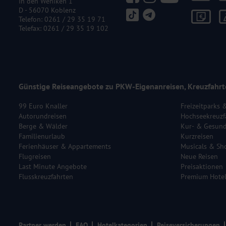
In den Weniken 1
D - 56070 Koblenz
Telefon:
0261 / 29 35 19 71
Telefax: 0261 / 29 35 19 102
Günstige Reiseangebote zu PKW-Eigenanreisen, Kreuzfahrt
99 Euro Knaller
Freizeitparks 
Autorundreisen
Hochseekreuzf
Berge & Wälder
Kur- & Gesund
Familienurlaub
Kurzreisen
Ferienhäuser & Appartements
Musicals & Sh
Flugreisen
Neue Reisen
Last Minute Angebote
Preisaktionen
Flusskreuzfahrten
Premium Hote
Partner werden
FAQ
Hotelkategorien
Reiseversicherungen