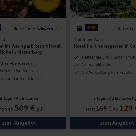
Inclusive
e.com | KI generiert
© Hotel Im Kräutergarten
RRR
Reise-Code:
whwerh
Reise-Co
ald
Thüringer Wald
n im Werrapark Resort Hotel
Hotel Im Kräutergarten in Cu
Höhe in Masserberg
Kaffee/Tee und Kuchen inklu
liches Abendessen
Sauna inklusive
tliche Live-Musik
1 x Verkostung von Kräuterl
d und Sauna inklusive
6 Tage • All Inclusive
5 Tage • All Inclusive li
509 €
129 
169
€
hon ab
p.P.
statt
ab
zum Angebot
zum Angebot