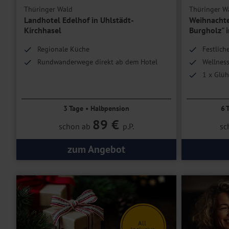
Thüringer Wald
Thüringer W
Landhotel Edelhof in Uhlstädt-
Weihnachte
Kirchhasel
Burgholz" i
Regionale Küche
Festlich
Rundwanderwege direkt ab dem Hotel
Wellness
1 x Glüh
3 Tage • Halbpension
6 
89 €
schon ab
p.P.
sc
zum Angebot
All