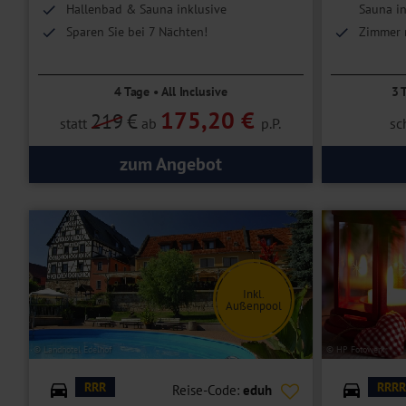
Hallenbad & Sauna inklusive
Sauna in
Sparen Sie bei 7 Nächten!
Zimmer 
4 Tage • All Inclusive
3 
175,20 €
219
€
statt
ab
p.P.
sc
zum Angebot
Inkl.
Außenpool
© Landhotel Edelhof
© HP Fotowerk
RRR
RRRR
Reise-Code:
eduh