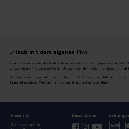
Urlaub mit dem eigenen Pkw
Ob eine Auszeit an der
Nord-
oder
Ostsee
, Wanderurlaub im
Erzgebirge
oder
Harz
,
W
Landschaften an
Rhein
und
Mosel
– Urlaub in der Heimat kann unglaublich vielf
Mit dem eigenen PKW haben Sie alle Freiheit, die Sie möchten. Unternehmen Sie T
Ihrem Urlaubshotel. Wie Sie Ihren Tag gestalten, liegt ganz bei Ihnen.
Anschrift
Besucht uns
Zahlungs
Reisen Aktuell GmbH