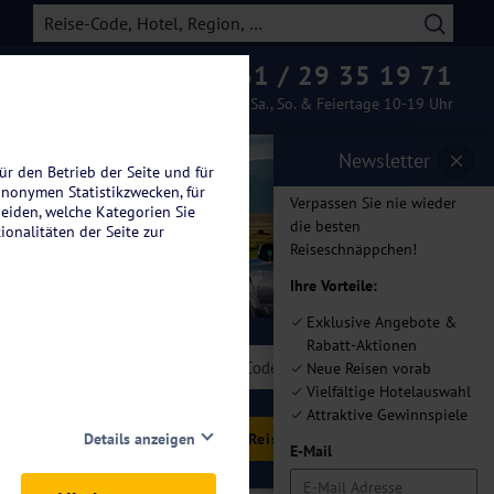
0261 / 29 35 19 71
Beratung & Buchung
Mo.-Fr. 08-19 Uhr / Sa., So. & Feiertage 10-19 Uhr
Newsletter
ür den Betrieb der Seite und für
anonymen Statistikzwecken, für
Verpassen Sie nie wieder
heiden, welche Kategorien Sie
die besten
ionalitäten der Seite zur
Reiseschnäppchen!
Ihre Vorteile:
Exklusive Angebote &
Rabatt-Aktionen
len
Neue Reisen vorab
Vielfältige Hotelauswahl
Attraktive Gewinnspiele
hlen
Details anzeigen
E-Mail