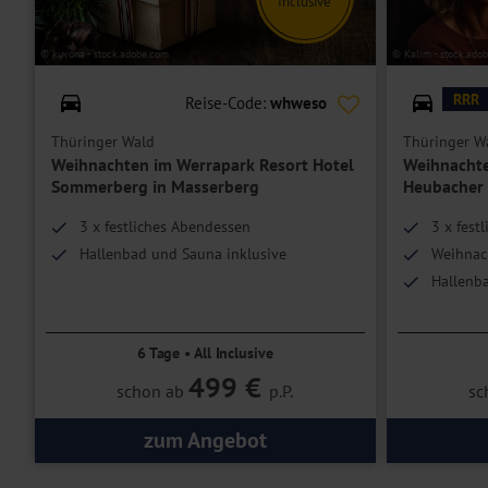
Inclusive
© kuvona - stock.adobe.com
© Kalim - stock.adob
RRR
Reise-Code:
whweso
Thüringer Wald
Thüringer W
Weihnachten im Werrapark Resort Hotel
Weihnachte
Sommerberg in Masserberg
Heubacher 
3 x festliches Abendessen
3 x fest
Hallenbad und Sauna inklusive
Weihnach
Hallenba
6 Tage • All Inclusive
499 €
schon ab
p.P.
sc
zum Angebot