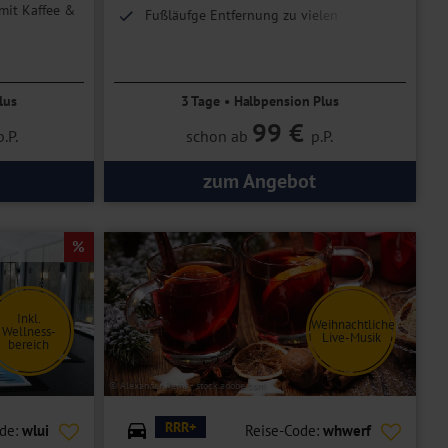
mit Kaffee &
Fußläufge Entfernung zu vielen
Sehenswürdigkeiten
lus
3 Tage • Halbpension Plus
99 €
p.P.
schon ab
p.P.
zum Angebot
Inkl.
Weihnachtliche
Wellness-
Live-Musik
bereich
© Alexander Raths - stock.adobe.com
RRR+
ode:
wlui
Reise-Code:
whwerf