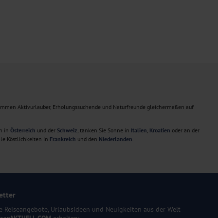
ommen Aktivurlauber, Erholungssuchende und Naturfreunde gleichermaßen auf
n in
Österreich
und der
Schweiz
, tanken Sie Sonne in
Italien
,
Kroatien
oder an der
le Köstlichkeiten in
Frankreich
und den
Niederlanden
.
etter
e Reiseangebote, Urlaubsideen und Neuigkeiten aus der Welt