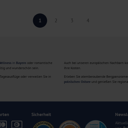
1
2
3
4
ellness
in
Bayern
oder romantische
Auch bei unseren europäischen Nachbarn k
ältig und wunderschön sein.
Ihre Kosten.
agesausflüge oder verweilen Sie in
Erleben Sie atemberaubende Bergpanorame
polnischen Ostsee
und genießen Sie regiona
arten
Sicherheit
Newsl
Aktuell