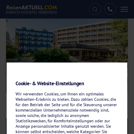
Tog
nav
Cookie- & Website-Einstellungen
Galerie
© feelMOOR Gesundresort & Hotel Bad Wurzach
Wir verwenden Cookies, um Ihnen ein optimales
Webseiten-Erlebnis zu bieten. Dazu zählen Cookies, die
für den Betrieb der Seite und für die Steuerung unserer
kommerziellen Unternehmensziele notwendig sind,
sowie solche, die lediglich zu anonymen
Statistikzwecken, für Komforteinstellungen oder zur
Reise-Code:
femo
Anzeige personalisierter Inhalte genutzt werden. Sie
RRRR
können selbst entscheiden, welche Kategorien Sie