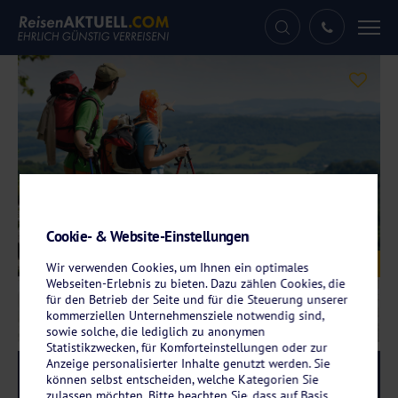
Tog
nav
Cookie- & Website-Einstellungen
Galerie
© CandyBox Images – fotolia.com
Wir verwenden Cookies, um Ihnen ein optimales
Webseiten-Erlebnis zu bieten. Dazu zählen Cookies, die
für den Betrieb der Seite und für die Steuerung unserer
kommerziellen Unternehmensziele notwendig sind,
sowie solche, die lediglich zu anonymen
Statistikzwecken, für Komforteinstellungen oder zur
Anzeige personalisierter Inhalte genutzt werden. Sie
Reise-Code:
rero
RRR
können selbst entscheiden, welche Kategorien Sie
zulassen möchten. Bitte beachten Sie, dass auf Basis