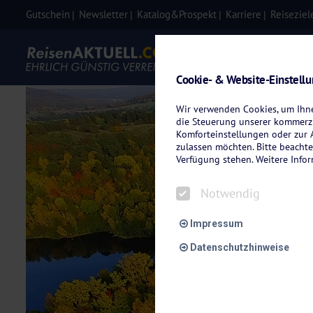
Gutschein
Newsletter
Katalog&Prospekt
Karriere
Reiseziel
Eigenanre
Cookie- & Website-Einstell
Wir verwenden Cookies, um Ihnen
die Steuerung unserer kommerzi
Komforteinstellungen oder zur A
zulassen möchten. Bitte beachte
Verfügung stehen. Weitere Info
Notwendig
Impressum
Datenschutzhinweise