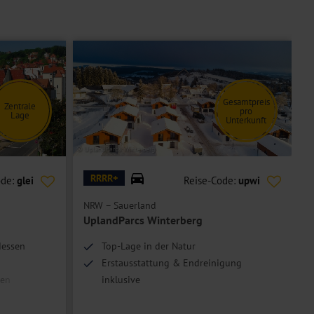
Gesamtpreis
Zentrale
pro
Lage
Unterkunft
© UplandParcs Winterberg
© U
RRRR+
ode:
glei
Reise-Code:
upwi
NRW – Sauerland
N
UplandParcs Winterberg
dessen
Top-Lage in der Natur
Erstausstattung & Endreinigung
len
inklusive
Gesamtpreis pro Unterkunft
für bis zu 4 Personen