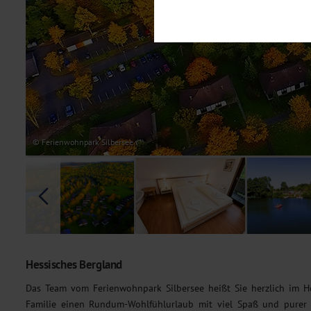
Notwendig
Diese Cookies sind für den Bet
Funktionalitäten. Außerdem könn
möchten, um Ihnen unsere Dienst
Statistik
Um unser Angebot und unsere Web
dieser Cookies können wir beisp
unsere Inhalte optimieren. Wir 
Übermittlung, der auf unsere We
Datenschutzhinweisen
. Sie kön
© Ferienwohnpark Silbersee
Marketing
Diese Cookies werden genutzt, u
Hessisches Bergland
Das Team vom Ferienwohnpark Silbersee heißt Sie herzlich im H
Familie einen Rundum-Wohlfühlurlaub mit viel Spaß und purer E