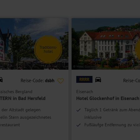
ei gleicher Ausstattung mit einem separaten Gäste-WC, einer Terrasse
inen Aufpreis erfolgt die Unterbringung auch garantiert in einem
Traditions-
hotel
er
© Hotel Glockenhof
RRRR
Reise-Code:
dsbh
Reise-C
sisches Bergland
Eisenach
STERN in Bad Hersfeld
Hotel Glockenhof in Eisenach
n der Altstadt gelegen
Täglich 1 Getränk zum Aben
elin Stern ausgezeichnetes
inklusive
restaurant
Fußläufge Entfernung zu vie
r ältesten Gasthäuser Hessens
Sehenswürdigkeiten