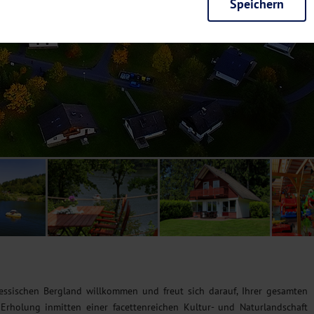
Speichern
rieb der Seite unbedingt notwendig und ermöglichen beispielsweise siche
en wir mit dieser Art von Cookies ebenfalls erkennen, ob Sie in Ihrem Pr
e bei einem erneuten Besuch unserer Seite schneller zur Verfügung zu st
seite weiter zu verbessern, erfassen wir anonymisierte Daten für Statis
ielsweise die Besucherzahlen und den Effekt bestimmter Seiten unseres 
nutzen hierfür Dienste von Google und Facebook. Durch diese Dienste kan
bsite erfassten Daten, kommen. Weitere Hinweise zu der Verarbeitung Ihr
nen Ihre Einwilligung jederzeit in den
Cookie-Einstellungen
widerrufen.
m Ihnen personalisierte Inhalte, passend zu Ihren Interessen anzuzeigen.
essischen Bergland willkommen und freut sich darauf, Ihrer gesamten
rholung inmitten einer facettenreichen Kultur- und Naturlandschaft