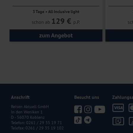
3 Tage • All Inclusive light
129 €
schon ab
p.P.
sc
zum Angebot
Anschrift
Besucht uns
Zahlungs
Reisen Aktuell GmbH
In den Weniken 1
D - 56070 Koblenz
Telefon:
0261 / 29 35 19 71
Telefax: 0261 / 29 35 19 102