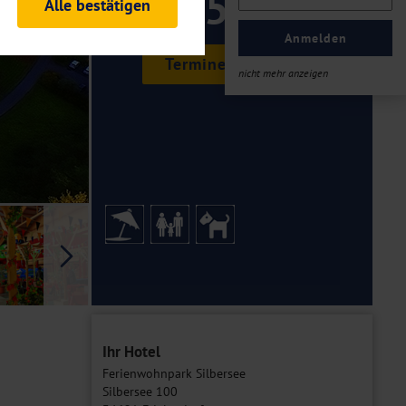
259 ,-
Alle bestätigen
rheitsrelevante
ofil eingeloggt bleiben
Anmelden
ellen.
Termine & Preise
nicht mehr anzeigen
tiken und Analysen. Mithilfe
Web-Auftritts ermitteln und
n es zu einer Drittlands
er Daten finden Sie in unseren
Galerie
Ihr Hotel
Ferienwohnpark Silbersee
Silbersee 100