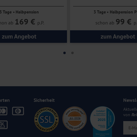
3 Tage • Halbpension
3 Tage • Halbpension P
169 €
99 €
hon ab
p.P.
schon ab
p.
zum Angebot
zum Angebot
arten
Sicherheit
Newsl
Aktuell
von
Re