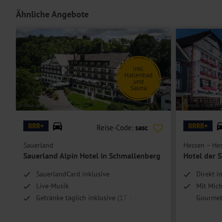
Die geräumigen
Ferienhäuser
für bis zu 6 Personen erwarten Sie b
und einem Kamin.
Ähnliche Angebote
Die Zuteilung der Unterkunft obliegt dem Ferienwohnpark. Gegen e
Ferienhaus.
Inkl.
Hoteleinrichtungen und Zimmerausstattung teilweise gegen Gebühr.
Hallenbad
und
Sauna
© Sauerland Alpin Hotel
© Hannes Niederkofl
RRR+
RRRR+
Reise-Code:
sasc
Sauerland
Hessen – Hes
Sauerland Alpin Hotel in Schmallenberg
Hotel der 
SauerlandCard inklusive
Direkt i
Live-Musik
Mit Mich
Getränke täglich inklusive (17 – 24 Uhr)
Gourmet
Eines de