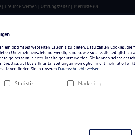
e
Freunde werben
Öffnungszeiten
Merkliste (
0
)
isen
Kreuzfahrten
Flugreisen
ungen
 ein optimales Webseiten-Erlebnis zu bieten. Dazu zählen Cookies, die f
ellen Unternehmensziele notwendig sind, sowie solche, die lediglich zu 
nzeige personalisierter Inhalte genutzt werden. Sie können selbst entsc
n Sie, dass auf Basis Ihrer Einstellungen womöglich nicht mehr alle Funkt
rmationen finden Sie in unseren
Datenschutzhinweisen
.
Statistik
Marketing