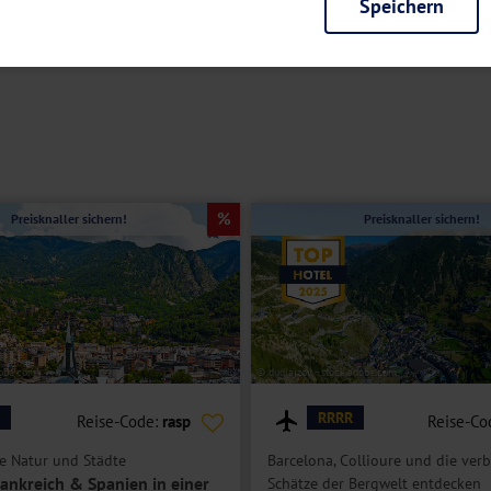
Speichern
rieb der Seite unbedingt notwendig und ermöglichen beispielsweise siche
en wir mit dieser Art von Cookies ebenfalls erkennen, ob Sie in Ihrem Pr
e bei einem erneuten Besuch unserer Seite schneller zur Verfügung zu st
seite weiter zu verbessern, erfassen wir anonymisierte Daten für Statis
ielsweise die Besucherzahlen und den Effekt bestimmter Seiten unseres 
nutzen hierfür Dienste von Google und Facebook. Durch diese Dienste kan
bsite erfassten Daten, kommen. Weitere Hinweise zu der Verarbeitung Ihr
nen Ihre Einwilligung jederzeit in den
Cookie-Einstellungen
widerrufen.
Preisknaller sichern!
Preisknaller sichern!
m Ihnen personalisierte Inhalte, passend zu Ihren Interessen anzuzeigen.
dobe.com
© dudlajzov - stock.adobe.com
RRRR
Reise-Code:
rasp
Reise-Co
e Natur und Städte
Barcelona, Collioure und die ver
ankreich & Spanien in einer
Schätze der Bergwelt entdecken