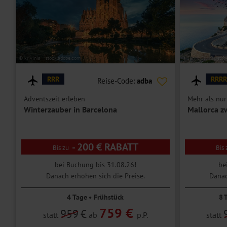
© krivinis – stock.adobe.com
© Jenny Sturm - sto
RRR
RRRR
Reise-Code:
adba
Adventszeit erleben
Mehr als nur
Winterzauber in Barcelona
Mallorca z
- 200 € RABATT
bei Buchung bis 31.08.26!
be
Danach erhöhen sich die Preise.
Danac
4 Tage • Frühstück
8 
759 €
959
€
statt
ab
p.P.
statt