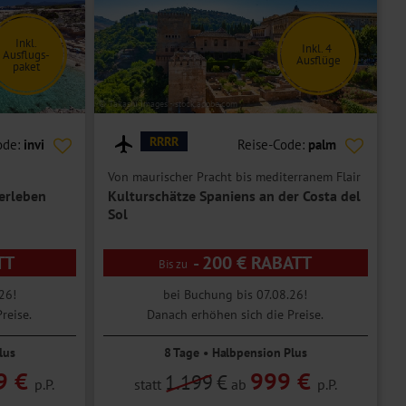
Inkl.
Inkl. 4
Ausflugs-
Ausflüge
paket
© Takashi Images - stock.adobe.com
RRRR
ode:
invi
Reise-Code:
palm
Von maurischer Pracht bis mediterranem Flair
erleben
Kulturschätze Spaniens an der Costa del
Sol
TT
- 200 € RABATT
26!
bei Buchung bis 07.08.26!
reise.
Danach erhöhen sich die Preise.
lus
8 Tage • Halbpension Plus
9 €
999 €
1.199
€
p.P.
statt
ab
p.P.