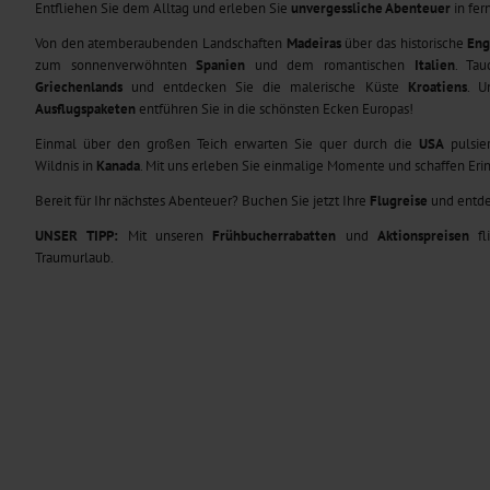
Entfliehen Sie dem Alltag und erleben Sie
unvergessliche Abenteuer
in fer
Von den atemberaubenden Landschaften
Madeiras
über das historische
Eng
zum sonnenverwöhnten
Spanien
und dem romantischen
Italien
. Tau
Griechenlands
und entdecken Sie die malerische Küste
Kroatiens
. U
Ausflugspaketen
entführen Sie in die schönsten Ecken Europas!
Einmal über den großen Teich erwarten Sie quer durch die
USA
pulsie
Wildnis in
Kanada
. Mit uns erleben Sie einmalige Momente und schaffen Erin
Bereit für Ihr nächstes Abenteuer? Buchen Sie jetzt Ihre
Flugreise
und entde
UNSER TIPP:
Mit unseren
Frühbucherrabatten
und
Aktionspreisen
fl
Traumurlaub.