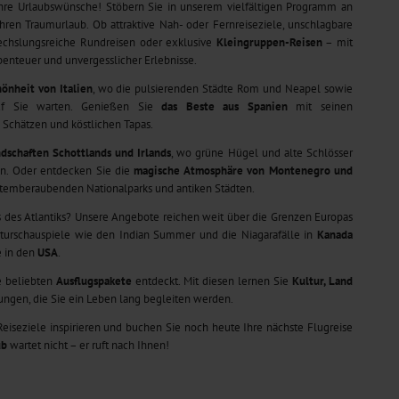
hre Urlaubswünsche! Stöbern Sie in unserem vielfältigen Programm an
ren Traumurlaub. Ob attraktive Nah- oder Fernreiseziele, unschlagbare
echslungsreiche Rundreisen oder exklusive
Kleingruppen-Reisen
– mit
Abenteuer und unvergesslicher Erlebnisse.
önheit von Italien
, wo die pulsierenden Städte Rom und Neapel sowie
auf Sie warten. Genießen Sie
das Beste
aus Spanien
mit seinen
Schätzen und köstlichen Tapas.
dschaften Schottlands und Irlands
, wo grüne Hügel und alte Schlösser
en. Oder entdecken Sie die
magische Atmosphäre von Montenegro und
atemberaubenden Nationalparks und antiken Städten.
s des Atlantiks? Unsere Angebote reichen weit über die Grenzen Europas
turschauspiele wie den Indian Summer und die Niagarafälle in
Kanada
e in den
USA
.
e beliebten
Ausflugspakete
entdeckt. Mit diesen lernen Sie
Kultur, Land
gen, die Sie ein Leben lang begleiten werden.
 Reiseziele inspirieren und buchen Sie noch heute Ihre nächste Flugreise
ub
wartet nicht – er ruft nach Ihnen!