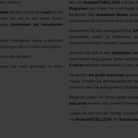
nen Ländern!
Wir von
ReisenAKTUELL.COM
erfüllen I
Flugreisen
und finden Sie noch heute Ih
land
und das mystische
Irland
bis hin
Bestseller oder
brandneue Reisen
, abw
chen Sie ein in die antike Kultur
uns tauchen Sie ein in eine Welt voller 
nsere
Rundreisen mit inkludierten
Bewundern Sie die unvergleichliche
Sch
zauberhafte Inseln im Mittelmeer 
rende Metropolen sowie unberührte
sonnenverwöhnten Stränden, kulturellen 
nerungen, die ein Leben lang halten.
Verlieren Sie sich in den
mystischen Lan
cken Sie die Welt!
Geschichten vergangener Zeiten erzähl
Kroatien
mit ihren malerischen Küsten, 
iegen Sie noch günstiger in Ihren
Sie suchen
das große Abenteuer
jenseit
hinaus. Erleben Sie atemberaubende Na
und besuchen Sie aufregende Großstädt
Bestimmt haben Sie schon längst unser
und Leute
kennen und sammeln Erinnerun
Lassen Sie sich von der Vielfalt unserer
mit
ReisenAKTUELL.COM.
Ihr
Traumurla