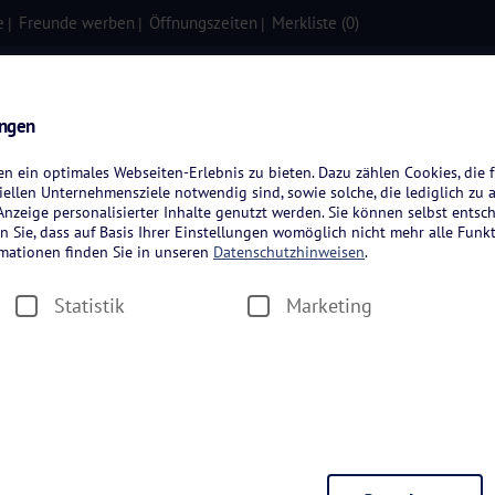
e
Freunde werben
Öffnungszeiten
Merkliste (
0
)
isen
Kreuzfahrten
Flugreisen
ungen
 ein optimales Webseiten-Erlebnis zu bieten. Dazu zählen Cookies, die f
ellen Unternehmensziele notwendig sind, sowie solche, die lediglich zu 
nzeige personalisierter Inhalte genutzt werden. Sie können selbst entsc
n Sie, dass auf Basis Ihrer Einstellungen womöglich nicht mehr alle Funkt
rmationen finden Sie in unseren
Datenschutzhinweisen
.
greisen
Statistik
Marketing
Zeitraum wählen
Dauer wäh
Verpflegung wählen
Hotelkate