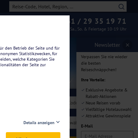
0261 / 29 35 19 71
Beratung & Buchung
Mo.-Fr. 08-19 Uhr / Sa., So. & Feiertage 10-19 Uhr
Newsletter
ür den Betrieb der Seite und für
anonymen Statistikzwecken, für
Verpassen Sie nie wieder
heiden, welche Kategorien Sie
die besten
ionalitäten der Seite zur
Reiseschnäppchen!
Ihre Vorteile:
Exklusive Angebote &
Rabatt-Aktionen
len
Neue Reisen vorab
Vielfältige Hotelauswahl
Attraktive Gewinnspiele
gorie wählen
Details anzeigen
Thema wählen
E-Mail