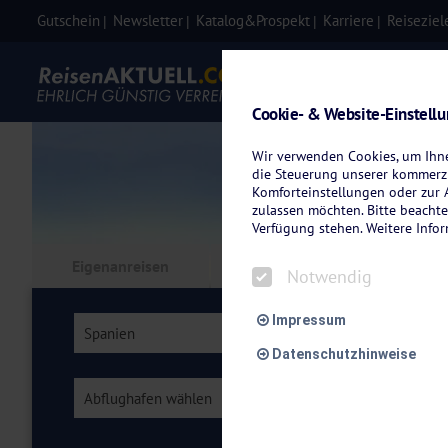
Gutschein
Newsletter
Katalog&Prospekt
Karriere
Reiseziel
Eigenanre
Cookie- & Website-Einstell
Wir verwenden Cookies, um Ihnen
die Steuerung unserer kommerzi
Komforteinstellungen oder zur A
zulassen möchten. Bitte beachte
Verfügung stehen. Weitere Info
Eigenanreisen
Kreuzfahrten
Flu
Notwendig
Impressum
Spanien
Region wählen
Datenschutzhinweise
Abflughafen wählen
Zimmer wählen