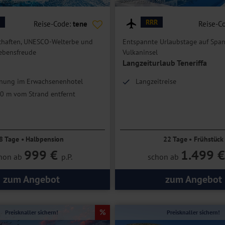
k.adobe.com
© Route Active Hotel
RRR
Reise-Code:
tene
Reise-C
chaften, UNESCO-Welterbe und
Entspannte Urlaubstage auf Span
ebensfreude
Vulkaninsel
Langzeiturlaub Teneriffa
nung im Erwachsenenhotel
Langzeitreise
0 m vom Strand entfernt
8 Tage • Halbpension
22 Tage • Frühstück
999 €
1.499 
hon ab
p.P.
schon ab
zum Angebot
zum Angebot
Preisknaller sichern!
Preisknaller sichern!