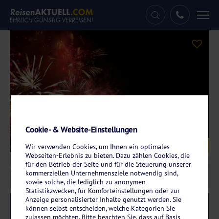
Tog
nav
Cookie- & Website-Einstellungen
Galerie
© Comofoto - stock.adobe.com
Wir verwenden Cookies, um Ihnen ein optimales
Webseiten-Erlebnis zu bieten. Dazu zählen Cookies, die
für den Betrieb der Seite und für die Steuerung unserer
kommerziellen Unternehmensziele notwendig sind,
sowie solche, die lediglich zu anonymen
Statistikzwecken, für Komforteinstellungen oder zur
Anzeige personalisierter Inhalte genutzt werden. Sie
Reise-Code:
svfpfh
RRR
können selbst entscheiden, welche Kategorien Sie
zulassen möchten. Bitte beachten Sie, dass auf Basis