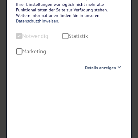
Hannover
Ihrer Einstellungen womöglich nicht mehr alle
Silvester im Four Points Flex by Sheraton
Funktionalitäten der Seite zur Verfügung stehen.
Weitere Informationen finden Sie in unseren
Hannover
Datenschutzhinweisen
.
4 Tage • Halbpension
Notwendig
Statistik
Silvesterfeier mit festlichem Buffet, Musik und 1 Glas Sekt
Ruhige Lage und moderne Zimmer
Marketing
Details anzeigen
schon ab €
419 ,-
Notwendig
Diese Cookies sind für den Betrieb der Seite unbedingt
notwendig und ermöglichen beispielsweise
Termine & Preise
sicherheitsrelevante Funktionalitäten. Außerdem
können wir mit dieser Art von Cookies ebenfalls
erkennen, ob Sie in Ihrem Profil eingeloggt bleiben
möchten, um Ihnen unsere Dienste bei einem erneuten
Besuch unserer Seite schneller zur Verfügung zu stellen.
Statistik