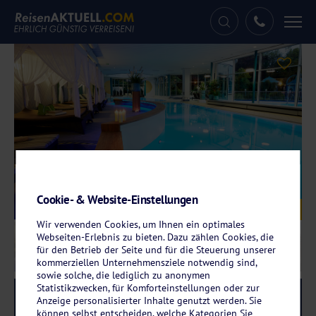
Tog
nav
Cookie- & Website-Einstellungen
Galerie
© Göbel's Hotel AquaVita
Wir verwenden Cookies, um Ihnen ein optimales
Webseiten-Erlebnis zu bieten. Dazu zählen Cookies, die
für den Betrieb der Seite und für die Steuerung unserer
kommerziellen Unternehmensziele notwendig sind,
sowie solche, die lediglich zu anonymen
Statistikzwecken, für Komforteinstellungen oder zur
Reise-Code:
gowi
RRRR
Anzeige personalisierter Inhalte genutzt werden. Sie
können selbst entscheiden, welche Kategorien Sie