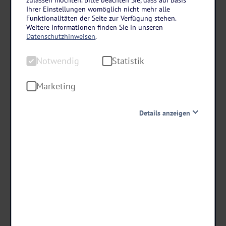
NRW – Teutoburger Wald
Ihrer Einstellungen womöglich nicht mehr alle
Gräflicher Park Health & Balance Resort in Bad
Funktionalitäten der Seite zur Verfügung stehen.
Weitere Informationen finden Sie in unseren
Driburg
Datenschutzhinweisen
.
3 Tage • Frühstück & 1 Abendessen
Notwendig
Statistik
Ganzjährig geöffneter & beheizter Außenpool
Direkt im Gräflichen Park
Marketing
Details anzeigen
schon ab €
199 ,-
Notwendig
Diese Cookies sind für den Betrieb der Seite unbedingt
notwendig und ermöglichen beispielsweise
Termine & Preise
sicherheitsrelevante Funktionalitäten. Außerdem
können wir mit dieser Art von Cookies ebenfalls
erkennen, ob Sie in Ihrem Profil eingeloggt bleiben
möchten, um Ihnen unsere Dienste bei einem erneuten
Besuch unserer Seite schneller zur Verfügung zu stellen.
Statistik