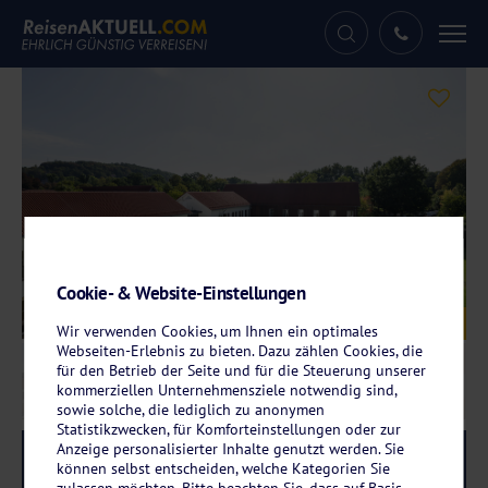
Tog
nav
Cookie- & Website-Einstellungen
Galerie
© Peter Aldag
Wir verwenden Cookies, um Ihnen ein optimales
Webseiten-Erlebnis zu bieten. Dazu zählen Cookies, die
für den Betrieb der Seite und für die Steuerung unserer
kommerziellen Unternehmensziele notwendig sind,
sowie solche, die lediglich zu anonymen
Statistikzwecken, für Komforteinstellungen oder zur
Anzeige personalisierter Inhalte genutzt werden. Sie
Reise-Code:
graf
RRRR+
können selbst entscheiden, welche Kategorien Sie
zulassen möchten. Bitte beachten Sie, dass auf Basis