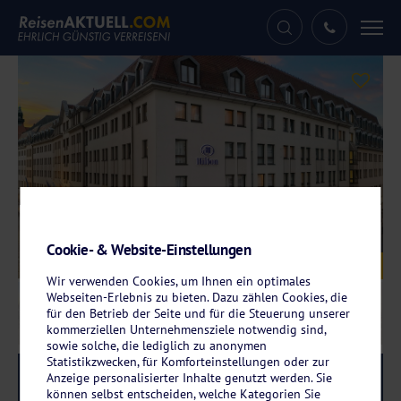
Tog
nav
Cookie- & Website-Einstellungen
Galerie
© Hilton Hotel Dresden
Wir verwenden Cookies, um Ihnen ein optimales
Webseiten-Erlebnis zu bieten. Dazu zählen Cookies, die
für den Betrieb der Seite und für die Steuerung unserer
kommerziellen Unternehmensziele notwendig sind,
sowie solche, die lediglich zu anonymen
Statistikzwecken, für Komforteinstellungen oder zur
Reise-Code:
hdre
Anzeige personalisierter Inhalte genutzt werden. Sie
RRRR+
können selbst entscheiden, welche Kategorien Sie