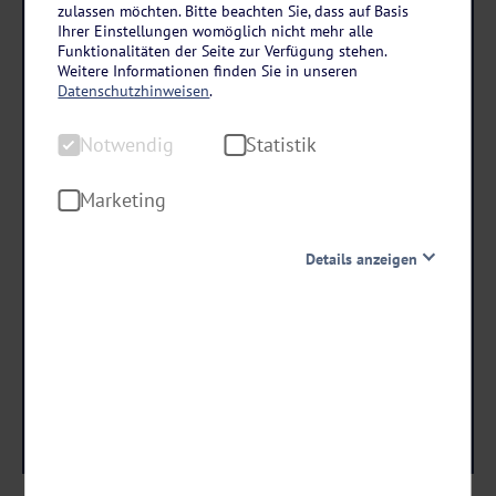
Dresden
zulassen möchten. Bitte beachten Sie, dass auf Basis
Ihrer Einstellungen womöglich nicht mehr alle
Hilton Hotel Dresden
Funktionalitäten der Seite zur Verfügung stehen.
3 Tage • Frühstück
Weitere Informationen finden Sie in unseren
Datenschutzhinweisen
.
1.110 m² großer Wellnessbereich
Dampfschifffahrt & Schokoladenmuseum inklusive
Notwendig
Statistik
Marketing
schon ab €
179 ,-
Details anzeigen
Notwendig
Termine & Preise
Diese Cookies sind für den Betrieb der Seite unbedingt
notwendig und ermöglichen beispielsweise
sicherheitsrelevante Funktionalitäten. Außerdem
können wir mit dieser Art von Cookies ebenfalls
erkennen, ob Sie in Ihrem Profil eingeloggt bleiben
möchten, um Ihnen unsere Dienste bei einem erneuten
Besuch unserer Seite schneller zur Verfügung zu stellen.