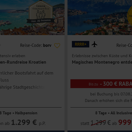
sich im Anschluss bei einer Bootsfahrt auf dem Fluss Cetina.
ndschaft. Am Nachmittag kehren Sie zurück ins Hotel und haben hier
n
obe.com
© owsigor - stock.adobe.com
n Sie das orientalische Flair der Stadt. Vor allem die restaurierte
iv.
RRRR+
Reise-Code:
borv
Reise-C
tensiv erleben
Erlebnisse zwischen Küste und K
en-Rundreise Kroatien
Magisches Montenegro entd
errlicher Bootsfahrt auf dem
Fluss
- 300 € RAB
ährige Stadtgeschichte in
bestaunen
bei Buchung bis 07.08.
Danach erhöhen sich die P
8 Tage • Halbpension
8 Tage • All Inclusive
1.299 €
999
1.299
€
on ab
p.P.
statt
ab