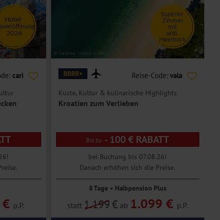
Superior
Zimmer
Hotel-
mit
eueröffnung
seitl.
2026
Meerblick
© Valamar Meteor Hotel
© C
RRRR+
ode:
cari
Reise-Code:
vala
ultur
Küste, Kultur & kulinarische Highlights
C
ecken
Kroatien zum Verlieben
ATT
- 100 € RABATT
26!
bei Buchung bis 07.08.26!
reise.
Danach erhöhen sich die Preise.
8 Tage • Halbpension Plus
 €
1.099 €
1.199
€
p.P.
statt
ab
p.P.