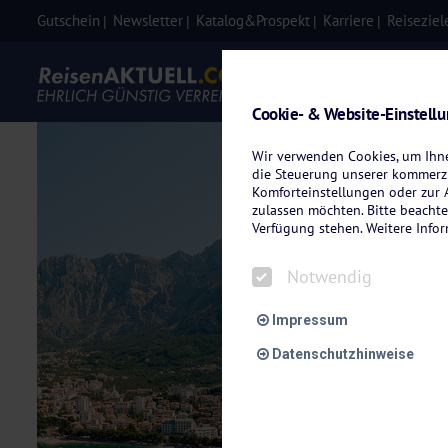
Gutschein
Newsletter
Katalog&Prospekt
Karriere
Reiseziel
Eigenanre
Cookie- & Website-Einstell
Wir verwenden Cookies, um Ihnen
die Steuerung unserer kommerzi
Komforteinstellungen oder zur A
zulassen möchten. Bitte beachte
Verfügung stehen. Weitere Info
Notwendig
Impressum
Datenschutzhinweise