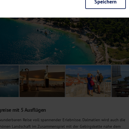
Speichern
rieb der Seite unbedingt notwendig und ermöglichen beispielsweise siche
en wir mit dieser Art von Cookies ebenfalls erkennen, ob Sie in Ihrem Pr
e bei einem erneuten Besuch unserer Seite schneller zur Verfügung zu st
seite weiter zu verbessern, erfassen wir anonymisierte Daten für Statis
ielsweise die Besucherzahlen und den Effekt bestimmter Seiten unseres 
nutzen hierfür Dienste von Google und Facebook. Durch diese Dienste kan
bsite erfassten Daten, kommen. Weitere Hinweise zu der Verarbeitung Ihr
nen Ihre Einwilligung jederzeit in den
Cookie-Einstellungen
widerrufen.
m Ihnen personalisierte Inhalte, passend zu Ihren Interessen anzuzeigen.
greise mit 5 Ausflügen
wunderbaren Reise voll spannender Erlebnisse. Dalmatien wird auch die
chönen Landschaft im Zusammenspiel mit der Gebirgskette nahe dem