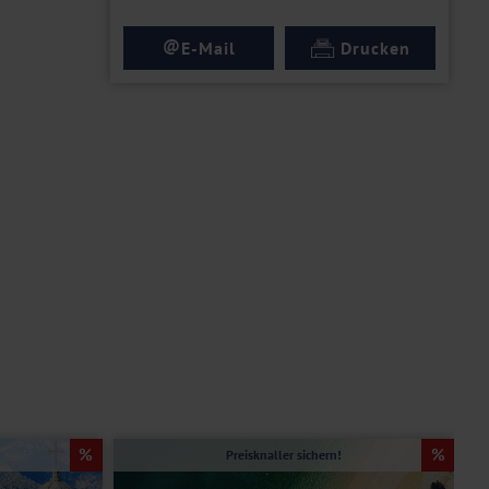
@
E-Mail
Drucken
Preisknaller sichern!