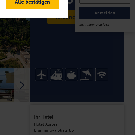
ab €
Alle bestätigen
rheitsrelevante
ofil eingeloggt bleiben
Anmelden
Termine & Preise
ellen.
nicht mehr anzeigen
tiken und Analysen. Mithilfe
Web-Auftritts ermitteln und
n es zu einer Drittlands
er Daten finden Sie in unseren
Galerie
Ihr Hotel
Hotel Aurora
Branimirova obala bb