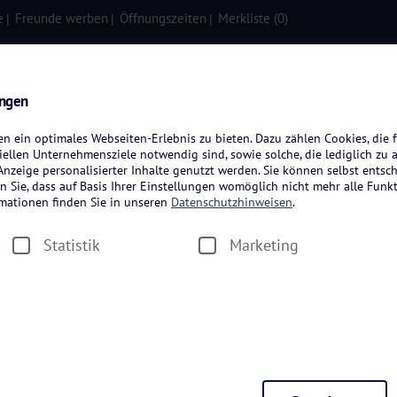
e
Freunde werben
Öffnungszeiten
Merkliste (
0
)
isen
Kreuzfahrten
Flugreisen
ungen
 ein optimales Webseiten-Erlebnis zu bieten. Dazu zählen Cookies, die f
ellen Unternehmensziele notwendig sind, sowie solche, die lediglich zu 
nzeige personalisierter Inhalte genutzt werden. Sie können selbst entsc
n Sie, dass auf Basis Ihrer Einstellungen womöglich nicht mehr alle Funkt
rmationen finden Sie in unseren
Datenschutzhinweisen
.
Statistik
Marketing