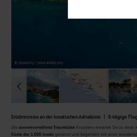
Notwendig
Diese Cookies sind für den Bet
Funktionalitäten. Außerdem könn
möchten, um Ihnen unsere Dienst
Statistik
Um unser Angebot und unsere Web
dieser Cookies können wir beisp
unsere Inhalte optimieren. Wir 
Übermittlung, der auf unsere We
Datenschutzhinweisen
. Sie kön
© Nadtochiy – stock.adobe.com
Marketing
Diese Cookies werden genutzt, u
8-tägige Flu
Erlebnisreise an der kroatischen Adriaküste
Die
sonnenverwöhnte Traumküste
Kroatiens erwartet Sie zu einer 
Küste der 1.000 Inseln
genannt und begeistert mit einer wunders