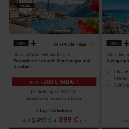
Meerblick zur Einzelbelegung
.
Quirlig wird es beim Besuch des Marktes. Zurücklehnen können Sie 
Genießen Sie den wunderbaren Ausblick auf die vorbeiziehende La
Hoteleinrichtungen und Zimmerausstattung teilweise gegen Gebühr.
nochmal Zeit zur freien Verfügung.
Ganztagesausflug Mostar
© JFL Photography - stock.adobe.com
© xbrchx – stock.ad
Freuen Sie sich auf die Stadt Mostar. Bei einem Stadtrundgang erlebe
historische Brücke über den Fluss Neretva ist ein beliebtes Fotomot
RRRR
RRRR
Reise-Code:
moca
Die wilde Schönheit des Balkans
Dalmatien in
Entdeckerreise durch Montenegro und
Kleingrupp
Kroatien
Inkl. h
Cetina 
- 200 € RABATT
3.000-j
Zadar 
bei Buchung bis 09.09.26!
Danach erhöhen sich die Preise.
8 Tage • All Inclusive
899 €
1.099
€
statt
ab
p.P.
sch