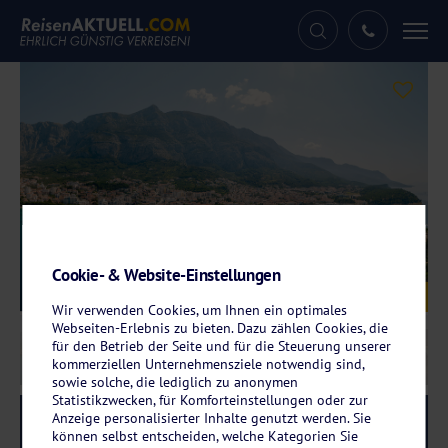
Tog
nav
Cookie- & Website-Einstellungen
Galerie
© Nadtochiy – stock.adobe.com
Wir verwenden Cookies, um Ihnen ein optimales
Webseiten-Erlebnis zu bieten. Dazu zählen Cookies, die
für den Betrieb der Seite und für die Steuerung unserer
kommerziellen Unternehmensziele notwendig sind,
sowie solche, die lediglich zu anonymen
Statistikzwecken, für Komforteinstellungen oder zur
Anzeige personalisierter Inhalte genutzt werden. Sie
Reise-Code:
auda
RRR
können selbst entscheiden, welche Kategorien Sie