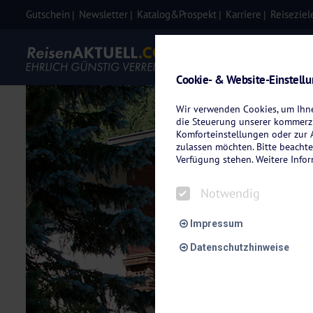
Gutschein
Newsletter
Katalog&Prospekt
Karriere
Reiseziel
Eigenanre
Cookie- & Website-Einstell
Wir verwenden Cookies, um Ihnen
die Steuerung unserer kommerzi
Komforteinstellungen oder zur A
zulassen möchten. Bitte beachte
Verfügung stehen. Weitere Info
Notwendig
Impressum
Datenschutzhinweise