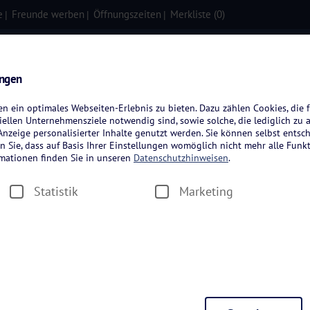
e
Freunde werben
Öffnungszeiten
Merkliste (
0
)
isen
Kreuzfahrten
Flugreisen
ungen
 ein optimales Webseiten-Erlebnis zu bieten. Dazu zählen Cookies, die f
ellen Unternehmensziele notwendig sind, sowie solche, die lediglich zu 
nzeige personalisierter Inhalte genutzt werden. Sie können selbst entsc
n Sie, dass auf Basis Ihrer Einstellungen womöglich nicht mehr alle Funkt
rmationen finden Sie in unseren
Datenschutzhinweisen
.
Statistik
Marketing