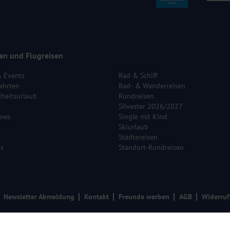
en und Flugreisen
& Events
Rad & Schiff
ahrten
Rad- & Wanderreisen
heitsurlaub
Rundreisen
Silvester 2026/2027
ows
Single mit Kind
Skiurlaub
Städtereisen
ls
Standort-Rundreisen
Newsletter Abmeldung
Kontakt
Freunde werben
AGB
Widerruf