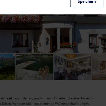
Speichern
rieb der Seite unbedingt notwendig und ermöglichen beispielsweise siche
en wir mit dieser Art von Cookies ebenfalls erkennen, ob Sie in Ihrem Pr
e bei einem erneuten Besuch unserer Seite schneller zur Verfügung zu st
seite weiter zu verbessern, erfassen wir anonymisierte Daten für Statis
ielsweise die Besucherzahlen und den Effekt bestimmter Seiten unseres 
nutzen hierfür Dienste von Google und Facebook. Durch diese Dienste kan
bsite erfassten Daten, kommen. Weitere Hinweise zu der Verarbeitung Ihr
nen Ihre Einwilligung jederzeit in den
Cookie-Einstellungen
widerrufen.
m Ihnen personalisierte Inhalte, passend zu Ihren Interessen anzuzeigen.
lreiche
Aktivsportler
an, sondern auch Urlauber, die eine
Auszeit
und
 ob Reiten, Wandern oder entspannende Wellnessbehandlungen.