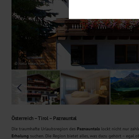
Notwendig
Diese Cookies sind für den Bet
Funktionalitäten. Außerdem könn
möchten, um Ihnen unsere Dienst
Statistik
Um unser Angebot und unsere Web
dieser Cookies können wir beisp
unsere Inhalte optimieren. Wir 
Übermittlung, der auf unsere We
Datenschutzhinweisen
. Sie kön
© Natur Hotels See
Marketing
Diese Cookies werden genutzt, u
Österreich – Tirol – Paznauntal
Die traumhafte Urlaubsregion des
Paznauntals
lockt nicht nur zah
Erholung
suchen. Die Region bietet alles, was dazu gehört – egal