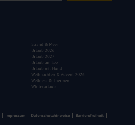
Strand & Meer
Urlaub 2026
Urlaub 2027
Urlaub am See
Urlaub mit Hund
Weihnachten & Advent 2026
Wellness & Thermen
Winterurlaub
Impressum
Datenschutzhinweise
Barrierefreiheit