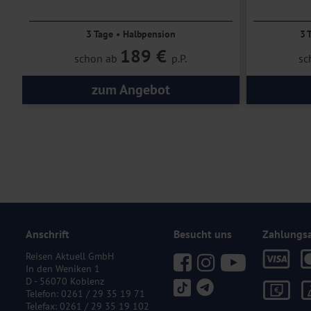
Aktivitä
3 Tage • Halbpension
3 
189 €
schon ab
p.P.
sc
zum Angebot
Anschrift
Besucht uns
Zahlungs
Reisen Aktuell GmbH
In den Weniken 1
D - 56070 Koblenz
Telefon:
0261 / 29 35 19 71
Telefax: 0261 / 29 35 19 102