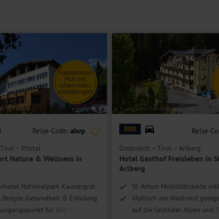
Halbpension
Plus mit
tollen Inklu-
sivleistungen
ure & Wellness
© Hotel-Gasthof Freisleben
RRR
Reise-Code:
alwp
Reise-C
Tirol – Pitztal
Österreich – Tirol – Arlberg
ort Nature & Wellness in
Hotel Gasthof Freisleben in S
Arlberg
erhotel Nationalpark Kaunergrat
St. Anton Mobilitätskarte inkl
Lifestyle, Gesundheit & Erholung
Idyllisch am Waldrand gelege
Ausgangspunkt für alle Pitztal-
auf die Lechtaler Alpen und S