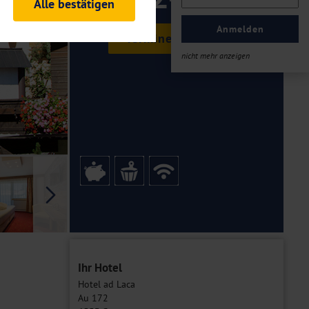
ab €
Alle bestätigen
rheitsrelevante
ofil eingeloggt bleiben
Anmelden
Termine & Preise
ellen.
nicht mehr anzeigen
tiken und Analysen. Mithilfe
Web-Auftritts ermitteln und
n es zu einer Drittlands
er Daten finden Sie in unseren
Galerie
Ihr Hotel
Hotel ad Laca
Au 172