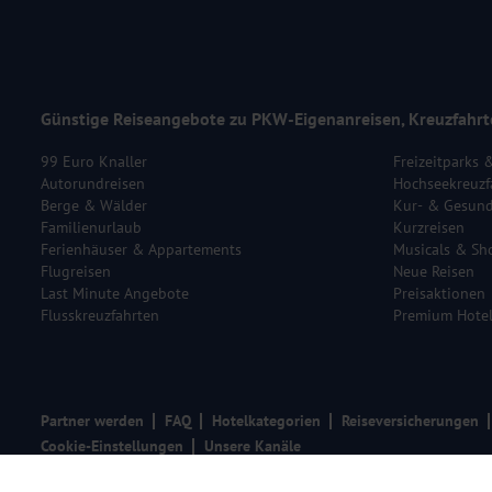
Günstige Reiseangebote zu PKW-Eigenanreisen, Kreuzfahrt
99 Euro Knaller
Freizeitparks 
Autorundreisen
Hochseekreuzf
Berge & Wälder
Kur- & Gesund
Familienurlaub
Kurzreisen
Ferienhäuser & Appartements
Musicals & Sh
Flugreisen
Neue Reisen
Last Minute Angebote
Preisaktionen
Flusskreuzfahrten
Premium Hote
Partner werden
FAQ
Hotelkategorien
Reiseversicherungen
Cookie-Einstellungen
Unsere Kanäle