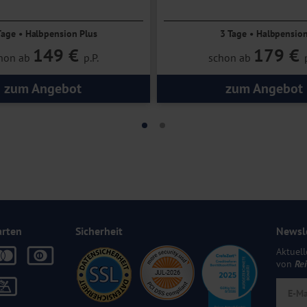
ten
Lampakawanderung vor Ort 
Tage • Halbpension Plus
3 Tage • Halbpensio
149 €
179 €
hon ab
p.P.
schon ab
zum Angebot
zum Angebot
arten
Sicherheit
Newsl
Aktuell
von
Re