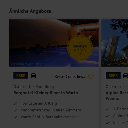
Einzelzimmer
sind Doppelzimmer zur Einzelbelegung.
Ähnliche Angebote
Hoteleinrichtungen und Zimmerausstattung teilweise gegen Gebühr.
Inkl.
BiberSpa
auf 343
2
m
© Berghotel Kleiner Biber
© Alpina Resort Nat
RRRR
RRRR
Reise-Code:
biwa
Österreich – Vorarlberg
Österreich – 
Berghotel Kleiner Biber in Warth
Alpina Res
Wenns
Top-Lage am Arlberg
1. Partn
Panoramafenster in allen Zimmern
Alpiner 
Warth Card & Bergbahnvorteile inklusive
Idealer 
Aktivurlaub im Naturparadies Vorarlberg