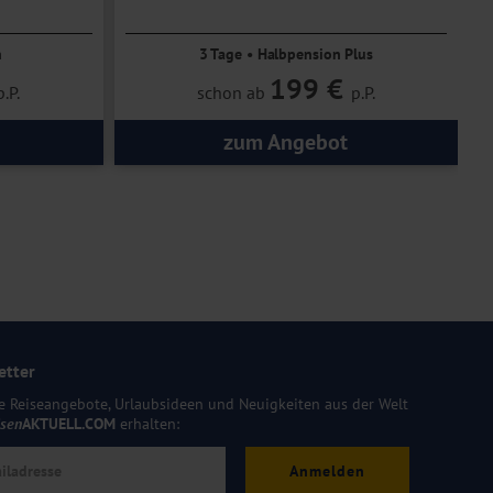
zubuchbar
n
3 Tage • Halbpension Plus
199 €
p.P.
schon ab
p.P.
zum Angebot
etter
e Reiseangebote, Urlaubsideen und Neuigkeiten aus der Welt
isen
AKTUELL.COM
erhalten:
Anmelden