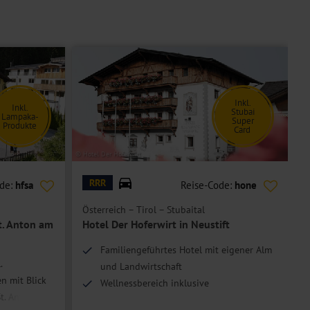
Inkl.
Inkl.
Stubai
Lampaka-
Super
Produkte
Card
© Hotel Der Hoferwirt
© p
RRR
ode:
hfsa
Reise-Code:
hone
Österreich – Tirol – Stubaital
B
t. Anton am
Hotel Der Hoferwirt in Neustift
Familiengeführtes Hotel mit eigener Alm
.
und Landwirtschaft
n mit Blick
Wellnessbereich inklusive
t. Anton
Stubai Super Card mit vielen Leistungen