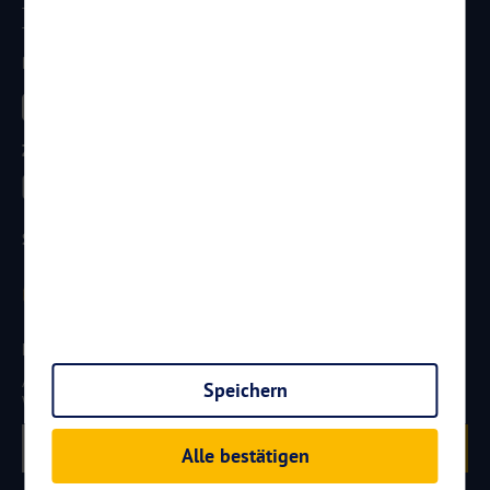
Telefon:
0261 / 29 35 19 71
Telefax: 0261 / 29 35 19 102
Besucht uns
Zahlungsarten
Sicherheit
Newsletter
Aktuelle Reiseangebote, Urlaubsideen und Neuigkeiten aus der
Speichern
Welt von
Reisen
AKTUELL.COM
erhalten:
Anmelden
Alle bestätigen