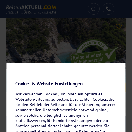
Tog
nav
Cookie- & Website-Einstellungen
Galerie
© Pablo – stock.adobe.com
Wir verwenden Cookies, um Ihnen ein optimales
Webseiten-Erlebnis zu bieten. Dazu zählen Cookies, die
für den Betrieb der Seite und für die Steuerung unserer
kommerziellen Unternehmensziele notwendig sind,
sowie solche, die lediglich zu anonymen
Statistikzwecken, für Komforteinstellungen oder zur
Reise-Code:
samo
RRRR
Anzeige personalisierter Inhalte genutzt werden. Sie
können selbst entscheiden, welche Kategorien Sie