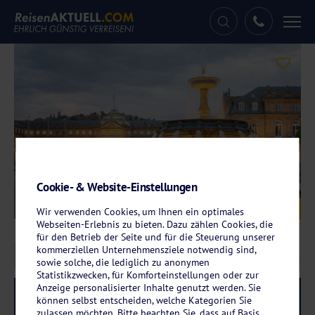
Tog
nav
Cookie- & Website-Einstellungen
Galerie
© tichr - stock.adobe.com
Wir verwenden Cookies, um Ihnen ein optimales
Webseiten-Erlebnis zu bieten. Dazu zählen Cookies, die
für den Betrieb der Seite und für die Steuerung unserer
kommerziellen Unternehmensziele notwendig sind,
sowie solche, die lediglich zu anonymen
Statistikzwecken, für Komforteinstellungen oder zur
Anzeige personalisierter Inhalte genutzt werden. Sie
Reise-Code:
astu
RRRR
können selbst entscheiden, welche Kategorien Sie
zulassen möchten. Bitte beachten Sie, dass auf Basis