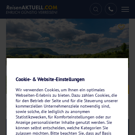
Tog
nav
Cookie- & Website-Einstellungen
Galerie
© Christian Schwier - stock.adobe.com
Wir verwenden Cookies, um Ihnen ein optimales
Webseiten-Erlebnis zu bieten. Dazu zählen Cookies, die
für den Betrieb der Seite und für die Steuerung unserer
kommerziellen Unternehmensziele notwendig sind,
sowie solche, die lediglich zu anonymen
Statistikzwecken, für Komforteinstellungen oder zur
Anzeige personalisierter Inhalte genutzt werden. Sie
Reise-Code:
badm
RRR
können selbst entscheiden, welche Kategorien Sie
zulassen möchten. Bitte beachten Sie, dass auf Basis