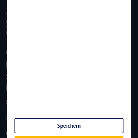
Anschrift
Reisen Aktuell GmbH
In den Weniken 1
D - 56070 Koblenz
Telefon:
0261 / 29 35 19 71
Telefax: 0261 / 29 35 19 102
Besucht uns
Zahlungsarten
Sicherheit
Speichern
Newsletter