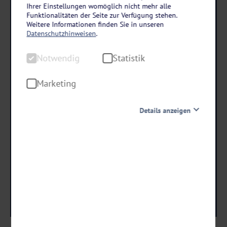
Teutoburger Wald
Ihrer Einstellungen womöglich nicht mehr alle
Funktionalitäten der Seite zur Verfügung stehen.
Hotel Bad Minden
Weitere Informationen finden Sie in unseren
3 Tage • Halbpension
Datenschutzhinweisen
.
Rund 3 km vom beliebten Weser-Radweg entfernt
Notwendig
Statistik
Ca. 2,5 km vom historischen Stadtkern entfernt
Marketing
schon ab €
129 ,-
Details anzeigen
Notwendig
Diese Cookies sind für den Betrieb der Seite unbedingt
Termine & Preise
notwendig und ermöglichen beispielsweise
sicherheitsrelevante Funktionalitäten. Außerdem
können wir mit dieser Art von Cookies ebenfalls
erkennen, ob Sie in Ihrem Profil eingeloggt bleiben
möchten, um Ihnen unsere Dienste bei einem erneuten
Besuch unserer Seite schneller zur Verfügung zu stellen.
Statistik