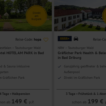
Direkt
am
Kurpark
ock.adobe.com
© Peter Aldag
RRRR+
Reise-Code:
hopa
Reise-C
estfalen – Teutoburger Wald
NRW – Teutoburger Wald
tel HOTEL AM PARK in Bad
Gräflicher Park Health & Bal
in Bad Driburg
d & Sauna inklusive
Ganzjährig geöffneter & behe
garten
Außenpool
m Gräflichen Park
Direkt im Gräflichen Park
4 Tage • Halbpension
3 Tage • Frühstück & 1 Abe
149 €
199 €
hon ab
p.P.
schon ab