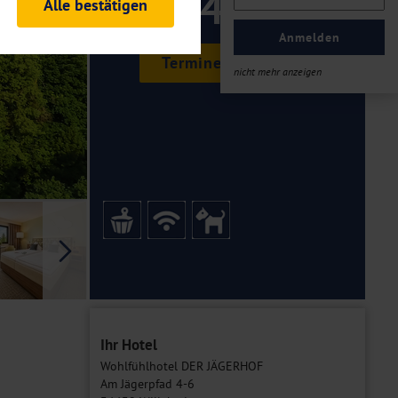
149 ,-
Alle bestätigen
rheitsrelevante
ofil eingeloggt bleiben
Anmelden
ellen.
Termine & Preise
nicht mehr anzeigen
tiken und Analysen. Mithilfe
Web-Auftritts ermitteln und
n es zu einer Drittlands
er Daten finden Sie in unseren
Galerie
Ihr Hotel
Wohlfühlhotel DER JÄGERHOF
Am Jägerpfad 4-6