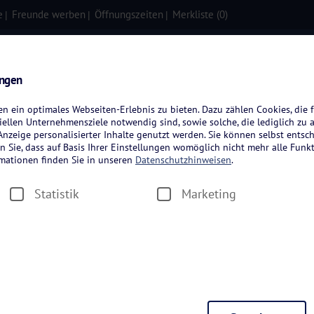
e
Freunde werben
Öffnungszeiten
Merkliste (
0
)
isen
Kreuzfahrten
Flugreisen
ungen
 ein optimales Webseiten-Erlebnis zu bieten. Dazu zählen Cookies, die f
ellen Unternehmensziele notwendig sind, sowie solche, die lediglich zu 
nzeige personalisierter Inhalte genutzt werden. Sie können selbst entsc
n Sie, dass auf Basis Ihrer Einstellungen womöglich nicht mehr alle Funkt
rmationen finden Sie in unseren
Datenschutzhinweisen
.
Statistik
Marketing