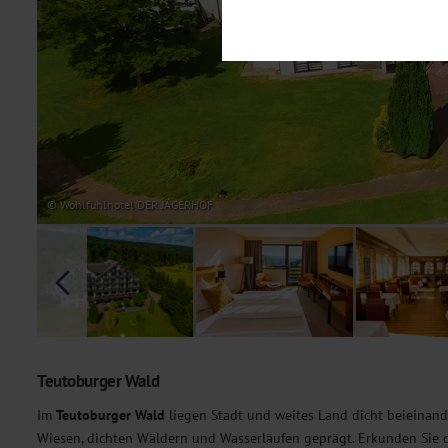
Notwendig
Diese Cookies sind für den Bet
Funktionalitäten. Außerdem könn
möchten, um Ihnen unsere Dienst
Statistik
Um unser Angebot und unsere Web
dieser Cookies können wir beisp
unsere Inhalte optimieren. Wir 
Übermittlung, der auf unsere We
Datenschutzhinweisen
. Sie kön
© Wohlfühlhotel DER JÄGERHOF
Marketing
Diese Cookies werden genutzt, u
Teutoburger Wald
Im
Teutoburger Wald
liegen Stadt und weites Land dicht beieinande
Wiesen, dichten Wäldern und Wasserläufen geprägt. Erkunden Sie 