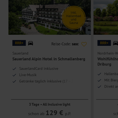
Inkl.
Hallenbad
und
Sauna
© Sauerland Alpin Hotel
© clousunbilder - st
RRR+
RRR+
Reise-Code:
sasc
Sauerland
Nordrhein-W
Sauerland Alpin Hotel in Schmallenberg
Wohlfühlho
Driburg
g
SauerlandCard inklusive
Hallenba
Live-Musik
Mit Bier
Getränke täglich inklusive (17 – 24 Uhr)
Direkt a
3 Tage • All Inclusive light
129 €
schon ab
p.P.
sc