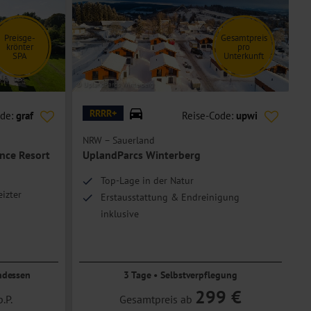
Preisge-
Gesamtpreis
krönter
pro
SPA
Unterkunft
© UplandParcs Winterberg
© U
RRRR+
ode:
graf
Reise-Code:
upwi
NRW – Sauerland
N
ance Resort
UplandParcs Winterberg
Top-Lage in der Natur
izter
Erstausstattung & Endreinigung
inklusive
Gesamtpreis pro Unterkunft
für bis zu 4 Personen
ndessen
3 Tage • Selbstverpflegung
299 €
p.P.
Gesamtpreis ab