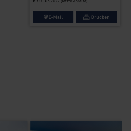
bis 01.03.2027 (letzte Abreise)
@
E-Mail
Drucken