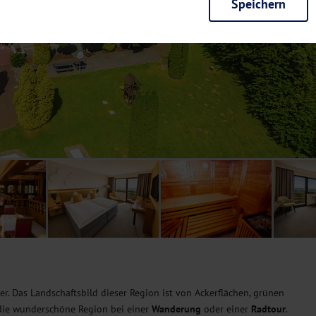
Speichern
rieb der Seite unbedingt notwendig und ermöglichen beispielsweise siche
en wir mit dieser Art von Cookies ebenfalls erkennen, ob Sie in Ihrem Pr
e bei einem erneuten Besuch unserer Seite schneller zur Verfügung zu st
seite weiter zu verbessern, erfassen wir anonymisierte Daten für Statis
ielsweise die Besucherzahlen und den Effekt bestimmter Seiten unseres 
nutzen hierfür Dienste von Google und Facebook. Durch diese Dienste kan
bsite erfassten Daten, kommen. Weitere Hinweise zu der Verarbeitung Ihr
nen Ihre Einwilligung jederzeit in den
Cookie-Einstellungen
widerrufen.
m Ihnen personalisierte Inhalte, passend zu Ihren Interessen anzuzeigen.
r. Das Landschaftsbild dieser Region ist von Ackerflächen, grünen
die wunderschöne Region bei einer
Wanderung
oder einer
Radtour
.