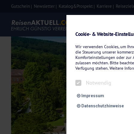
Gutschein
Newsletter
Katalog&Prospekt
Karriere
Reiseziel
Eigenanre
Cookie- & Website-Einstell
Wir verwenden Cookies, um Ihnen
die Steuerung unserer kommerzi
Komforteinstellungen oder zur A
zulassen möchten. Bitte beachte
Verfügung stehen. Weitere Info
Notwendig
Impressum
Datenschutzhinweise