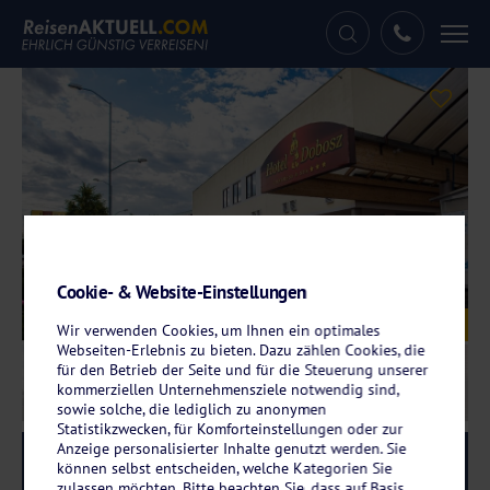
Tog
nav
Cookie- & Website-Einstellungen
Galerie
© Hotel Dobosz
Wir verwenden Cookies, um Ihnen ein optimales
Webseiten-Erlebnis zu bieten. Dazu zählen Cookies, die
für den Betrieb der Seite und für die Steuerung unserer
kommerziellen Unternehmensziele notwendig sind,
sowie solche, die lediglich zu anonymen
Statistikzwecken, für Komforteinstellungen oder zur
Anzeige personalisierter Inhalte genutzt werden. Sie
Reise-Code:
dobp
RRR
können selbst entscheiden, welche Kategorien Sie
zulassen möchten. Bitte beachten Sie, dass auf Basis