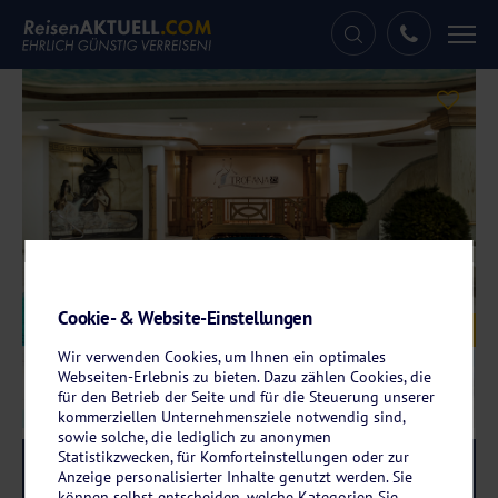
Tog
nav
Cookie- & Website-Einstellungen
Galerie
© Hotel Trofana
Wir verwenden Cookies, um Ihnen ein optimales
Webseiten-Erlebnis zu bieten. Dazu zählen Cookies, die
für den Betrieb der Seite und für die Steuerung unserer
kommerziellen Unternehmensziele notwendig sind,
sowie solche, die lediglich zu anonymen
Statistikzwecken, für Komforteinstellungen oder zur
Reise-Code:
trsu
RRRR
Anzeige personalisierter Inhalte genutzt werden. Sie
können selbst entscheiden, welche Kategorien Sie