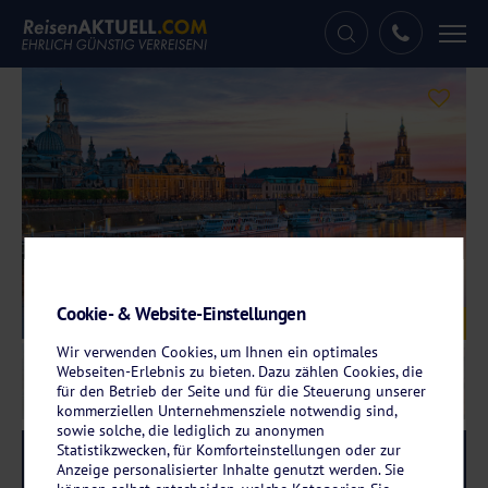
Tog
nav
Cookie- & Website-Einstellungen
Galerie
© santosha57 – fotolia.com
Wir verwenden Cookies, um Ihnen ein optimales
Webseiten-Erlebnis zu bieten. Dazu zählen Cookies, die
für den Betrieb der Seite und für die Steuerung unserer
kommerziellen Unternehmensziele notwendig sind,
sowie solche, die lediglich zu anonymen
Statistikzwecken, für Komforteinstellungen oder zur
Reise-Code:
eldr
RRRR
Anzeige personalisierter Inhalte genutzt werden. Sie