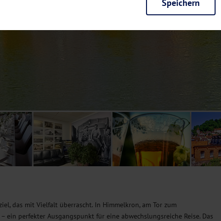
Speichern
rieb der Seite unbedingt notwendig und ermöglichen beispielsweise siche
en wir mit dieser Art von Cookies ebenfalls erkennen, ob Sie in Ihrem Pr
e bei einem erneuten Besuch unserer Seite schneller zur Verfügung zu st
seite weiter zu verbessern, erfassen wir anonymisierte Daten für Statis
ielsweise die Besucherzahlen und den Effekt bestimmter Seiten unseres 
nutzen hierfür Dienste von Google und Facebook. Durch diese Dienste kan
bsite erfassten Daten, kommen. Weitere Hinweise zu der Verarbeitung Ihr
nen Ihre Einwilligung jederzeit in den
Cookie-Einstellungen
widerrufen.
m Ihnen personalisierte Inhalte, passend zu Ihren Interessen anzuzeigen.
iel, das mit Vielfalt überrascht. In Himmelkron, am Tor zum
e – ein perfekter Ausgangspunkt für eine abwechslungsreiche Reise. Das