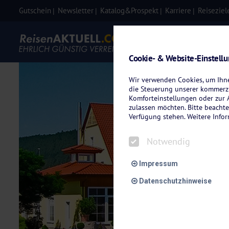
Gutschein
Newsletter
Katalog&Prospekt
Karriere
Reiseziel
Eigenanre
Cookie- & Website-Einstell
Wir verwenden Cookies, um Ihnen
die Steuerung unserer kommerzi
Komforteinstellungen oder zur A
zulassen möchten. Bitte beachte
Verfügung stehen. Weitere Info
Notwendig
Impressum
Datenschutzhinweise