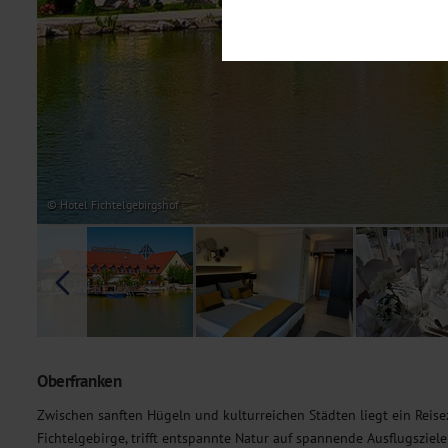
Notwendig
Diese Cookies sind für den Bet
Funktionalitäten. Außerdem könn
möchten, um Ihnen unsere Dienst
Statistik
Um unser Angebot und unsere Web
dieser Cookies können wir beisp
unsere Inhalte optimieren. Wir 
Übermittlung, der auf unsere We
Datenschutzhinweisen
. Sie kön
© Hotel Fichtelgebirgshof
Marketing
Diese Cookies werden genutzt, u
Oberfranken
Zwischen sanften Hügeln und kulturreichen Städten liegt ein Reisez
Fichtelgebirge, trifft entspannte Natur auf spannende Ausflugsziel