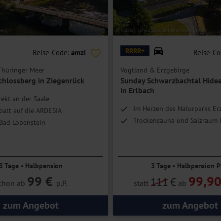
rei.
emeinen nicht geeignet. Bitte kontaktieren Sie im Zweifel unser
erg
© Sunday Schwarzbachtal Hideaway Resort
RRRR+
Reise-Code:
amzi
Reise-C
Thüringer Meer
Vogtland & Erzgebirge
te Betten, Bad oder Dusche/WC, Föhn, Safe, TV, Telefon und Minibar.
chlossberg in Ziegenrück
Sunday Schwarzbachtal Hide
lafmöglichkeit für eine Person.
in Erlbach
rekt an der Saale
rsonen.
Im Herzen des Naturparks Er
att auf die ARDESIA
Trockensauna und Salzraum i
Bad Lobenstein
/E-Bike-Verleih im Hotel
3 Tage • Halbpension
3 Tage • Halbpension P
99 €
99,90
111
€
chon ab
p.P.
statt
ab
zum Angebot
zum Angebot