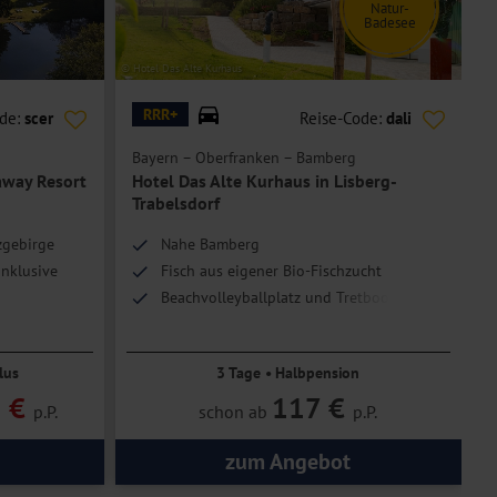
Natur-
Badesee
© Hotel Das Alte Kurhaus
© S
RRR+
ode:
scer
Reise-Code:
dali
Bayern – Oberfranken – Bamberg
F
away Resort
Hotel Das Alte Kurhaus in Lisberg-
Trabelsdorf
zgebirge
Nahe Bamberg
nklusive
Fisch aus eigener Bio-Fischzucht
Beachvolleyballplatz und Tretbootverleih
lus
3 Tage • Halbpension
 €
117 €
p.P.
schon ab
p.P.
zum Angebot