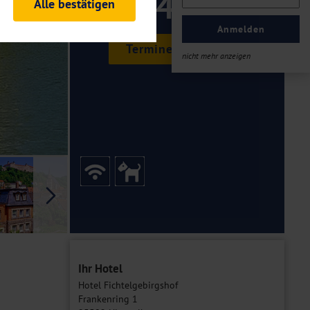
149 ,-
Alle bestätigen
rheitsrelevante
ofil eingeloggt bleiben
Anmelden
ellen.
Termine & Preise
nicht mehr anzeigen
tiken und Analysen. Mithilfe
Web-Auftritts ermitteln und
n es zu einer Drittlands
er Daten finden Sie in unseren
Galerie
Ihr Hotel
Hotel Fichtelgebirgshof
Frankenring 1