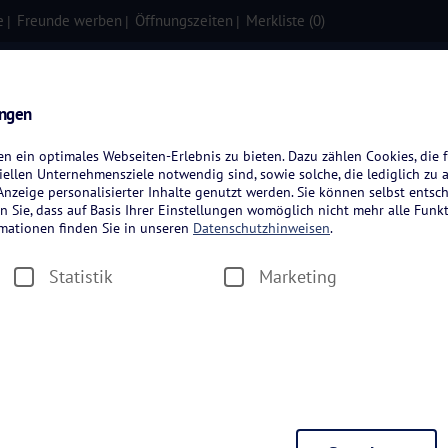
e
Freunde werben
Öffnungszeiten
Merkliste (
0
)
isen
Kreuzfahrten
Flugreisen
ungen
 ein optimales Webseiten-Erlebnis zu bieten. Dazu zählen Cookies, die f
ellen Unternehmensziele notwendig sind, sowie solche, die lediglich zu 
nzeige personalisierter Inhalte genutzt werden. Sie können selbst entsc
n Sie, dass auf Basis Ihrer Einstellungen womöglich nicht mehr alle Funkt
rmationen finden Sie in unseren
Datenschutzhinweisen
.
Statistik
Marketing