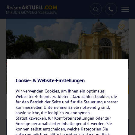
Tog
nav
Cookie- & Website-Einstellungen
Galerie
© Fotolyse – stock.adobe.com
Wir verwenden Cookies, um Ihnen ein optimales
Webseiten-Erlebnis zu bieten. Dazu zählen Cookies, die
für den Betrieb der Seite und für die Steuerung unserer
kommerziellen Unternehmensziele notwendig sind,
sowie solche, die lediglich zu anonymen
Statistikzwecken, für Komforteinstellungen oder zur
Anzeige personalisierter Inhalte genutzt werden. Sie
Reise-Code:
hofl
RRR
können selbst entscheiden, welche Kategorien Sie
zulassen möchten. Bitte beachten Sie, dass auf Basis