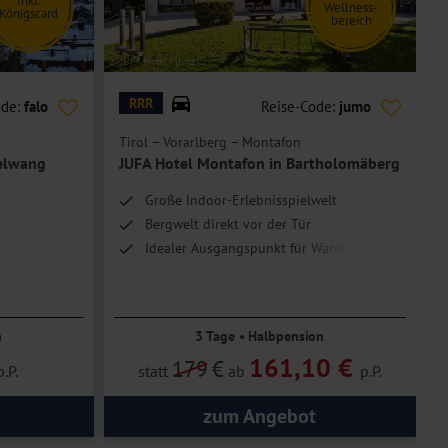
Inkl.
Wellness-
Königscard
bereich
© JUFA Hotel Montafon
© f
RRR
ode:
falo
Reise-Code:
jumo
Tirol – Vorarlberg – Montafon
Ö
selwang
JUFA Hotel Montafon in Bartholomäberg
Große Indoor-Erlebnisspielwelt
Bergwelt direkt vor der Tür
Idealer Ausgangspunkt für Wanderungen
n
3 Tage • Halbpension
161,10 €
179
€
p.P.
statt
ab
p.P.
zum Angebot