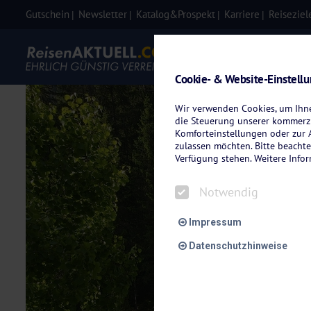
Gutschein
Newsletter
Katalog&Prospekt
Karriere
Reiseziel
Eigenanre
Cookie- & Website-Einstell
Wir verwenden Cookies, um Ihnen
die Steuerung unserer kommerzi
Komforteinstellungen oder zur A
zulassen möchten. Bitte beachte
Verfügung stehen. Weitere Info
Notwendig
Impressum
Datenschutzhinweise