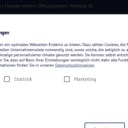
e
Freunde werben
Öffnungszeiten
Merkliste (
0
)
isen
Kreuzfahrten
Flugreisen
ungen
 ein optimales Webseiten-Erlebnis zu bieten. Dazu zählen Cookies, die f
ellen Unternehmensziele notwendig sind, sowie solche, die lediglich zu 
nzeige personalisierter Inhalte genutzt werden. Sie können selbst entsc
n Sie, dass auf Basis Ihrer Einstellungen womöglich nicht mehr alle Funkt
rmationen finden Sie in unseren
Datenschutzhinweisen
.
Statistik
Marketing