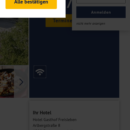
179 ,-
Alle bestätigen
rheitsrelevante
ofil eingeloggt bleiben
Anmelden
ellen.
Termine & Preise
nicht mehr anzeigen
tiken und Analysen. Mithilfe
Web-Auftritts ermitteln und
n es zu einer Drittlands
er Daten finden Sie in unseren
Galerie
Ihr Hotel
Hotel Gasthof Freisleben
Arlbergstraße 8