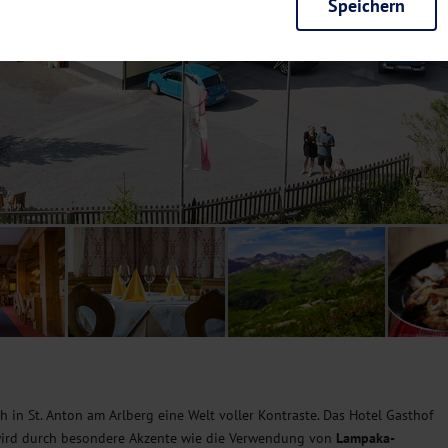
Speichern
rieb der Seite unbedingt notwendig und ermöglichen beispielsweise siche
en wir mit dieser Art von Cookies ebenfalls erkennen, ob Sie in Ihrem Pr
e bei einem erneuten Besuch unserer Seite schneller zur Verfügung zu st
seite weiter zu verbessern, erfassen wir anonymisierte Daten für Statis
ielsweise die Besucherzahlen und den Effekt bestimmter Seiten unseres 
nutzen hierfür Dienste von Google und Facebook. Durch diese Dienste kan
bsite erfassten Daten, kommen. Weitere Hinweise zu der Verarbeitung Ihr
nen Ihre Einwilligung jederzeit in den
Cookie-Einstellungen
widerrufen.
m Ihnen personalisierte Inhalte, passend zu Ihren Interessen anzuzeigen.
ch in St. Anton am Arlberg eine Welt voller Kontraste. Das Hotel Gasthof
 wird durch besondere Akzente wie die Verwendung von
Lampaka-