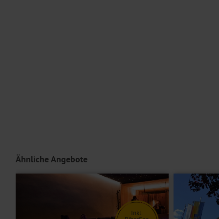
beeindruckende Bergwelt des Arlbergs zu entdecken. Zahlreiche 
Hunde sind nicht erlaubt.
Die Verpflegung beginnt am Anreisetag mit dem Abendessen und endet am Abreiseta
aktiven Erkundungstouren ein.
Kurtaxe: ca. 5 € pro Person/Nacht, ab 15 Jahren
Zu den nahegelegenen Highlights zählen die
Galzigbahn
sowie die
Aktivurlaubern als auch Erholungssuchenden beste Möglichkeiten 
und Erkunden ein. Das Ortszentrum von St. Anton am Arlberg (ca. 1 
Freizeitangebote. In unmittelbarer Nähe befindet sich zudem eine 
km entfernt liegt und eine gute Anbindung bietet.
Ausstattung
Ihre familiengeführte Unterkunft überzeugt mit einer gemütlichen
vereint. Im Hotel Gasthof Freisleben warten liebevoll gestaltete, h
Arlberger Gipfel auf Sie. Für Ihr Wohl sorgt auch die herzliche Gas
unkompliziert betreut. Nach einem aktiven Tag können Sie an der B
Ähnliche Angebote
Für aktive Gäste bietet die Umgebung zahlreiche Möglichkeiten, 
erlebnisreichen Stunden in den Bergen lädt eine gemütliche Infra
Fahrrad stehen praktische Abstellmöglichkeiten zur Verfügung, so
Mit dem Aufzug erreichen Sie bequem alle Etagen Ihres Hotels. WL
Inkl.