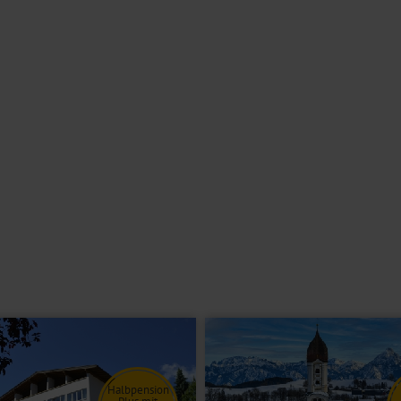
Wander- und Radwege beginnen direkt in der Umgebung und laden zu
g mit dem Frühstück.
 Wellnessoase
Arlberg WellCom
(jeweils ca. 1 km), die sowohl
bieten. Die nächstgrößere Stadt
Landeck (ca. 30km) lädt
zum Shoppen
km) bietet vielfältige Einkaufsmöglichkeiten, Restaurants und
Bushaltestelle, während der Bahnhof von St. Anton ebenfalls nur rund 1
 Atmosphäre, die die gelebte Tiroler Tradition mit modernem Komfort
olzgetäfelte Stuben sowie ein unverstellter Panoramablick auf die
tfreundschaft des Hauses, Sie werden authentisch, vertraut und
ar einen Wein oder ein erfrischendes Bier genießen.
sowohl für ausgiebige Wanderungen, Radtouren oder Wintersport. Nach
rotkabine zum Entspannen und Wohlfühlen ein. Für Ihr mitgebrachtes
dass Sie Ihre Touren bequem direkt vom Hotel aus starten können.
AN nutzen Sie während Ihres gesamten Aufenthalts kostenfrei.
Halbpension