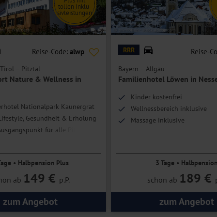
Plus mit
emeinen nicht geeignet. Bitte kontaktieren Sie im Zweifel unser
tollen Inklu-
sivleistungen
ure & Wellness
© pwmotion - stock.adobe.com
RRR
Reise-Code:
alwp
Reise-C
paka-Bettdecken, die Ihren Schlaf zu einem Wohlfühlerlebnis machen.
 den wertvollen Ressourcen der hoteleigenen Lampakas hergestellt
Tirol – Pitztal
Bayern – Allgäu
ort Nature & Wellness in
Familienhotel Löwen in Nes
 Dusche/WC, Föhn, Safe, TV, Telefon sowie einen Kaffee- &
Kinder kostenfrei
erhotel Nationalpark Kaunergrat
Wellnessbereich inklusive
Lifestyle, Gesundheit & Erholung
Massage inklusive
Ausgangspunkt für alle Pitztal-
attung eine Schlafmöglichkeit für 3, beziehungsweise 4 Personen.
ten
Tage • Halbpension Plus
3 Tage • Halbpensio
149 €
189 €
hon ab
p.P.
schon ab
zum Angebot
zum Angebot