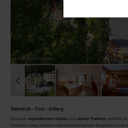
Notwendig
Diese Cookies sind für den Bet
Funktionalitäten. Außerdem könn
möchten, um Ihnen unsere Dienst
Statistik
Um unser Angebot und unsere Web
dieser Cookies können wir beisp
unsere Inhalte optimieren. Wir 
Übermittlung, der auf unsere We
Datenschutzhinweisen
. Sie kön
© Hotel-Gasthof Freisleben
Marketing
Diese Cookies werden genutzt, u
Österreich – Tirol – Arlberg
Zwischen
majestätischen Gipfeln
und
alpiner Tradition
entfaltet si
Freisleben liegt inmitten einer beeindruckenden Bergkulisse und