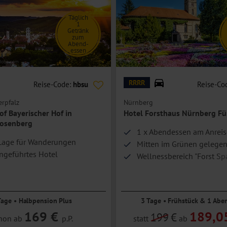
Täglich
1
Getränk
zum
Abend-
essen
adobe.com
© DeVIce - fotolia.com
RRRR
Reise-Code:
hbsu
Reise-Co
rpfalz
Nürnberg
f Bayerischer Hof in
Hotel Forsthaus Nürnberg Fü
Rosenberg
1 x Abendessen am Anreis
Lage für Wanderungen
Mitten im Grünen gelege
ngeführtes Hotel
Wellnessbereich "Forst Sp
Tage • Halbpension Plus
3 Tage • Frühstück & 1 Abe
169 €
189,0
199
€
hon ab
p.P.
statt
ab