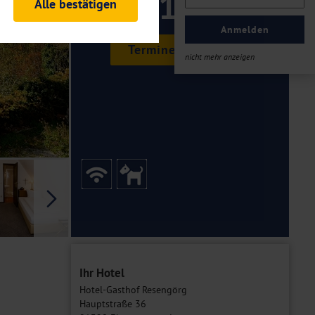
119 ,-
Alle bestätigen
rheitsrelevante
ofil eingeloggt bleiben
Anmelden
ellen.
Termine & Preise
nicht mehr anzeigen
tiken und Analysen. Mithilfe
Web-Auftritts ermitteln und
n es zu einer Drittlands
er Daten finden Sie in unseren
Galerie
Ihr Hotel
Hotel-Gasthof Resengörg
Hauptstraße 36