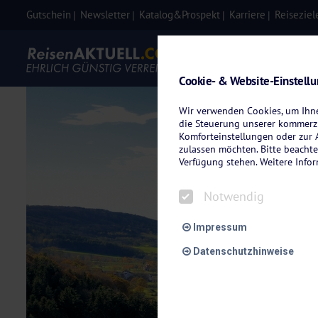
Gutschein
Newsletter
Katalog&Prospekt
Karriere
Reiseziel
Eigenanre
Cookie- & Website-Einstell
Wir verwenden Cookies, um Ihnen
die Steuerung unserer kommerzi
Komforteinstellungen oder zur A
zulassen möchten. Bitte beachte
Verfügung stehen. Weitere Info
Notwendig
Impressum
Datenschutzhinweise