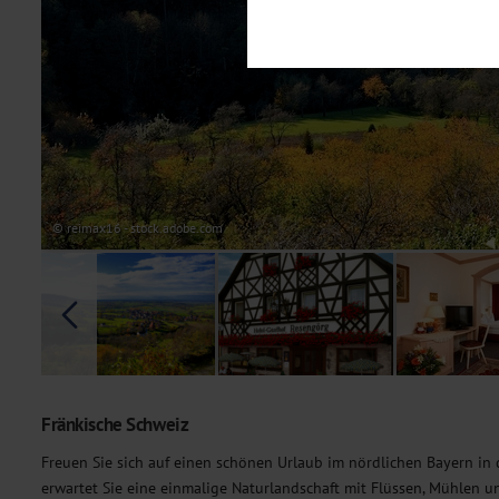
Notwendig
Diese Cookies sind für den Bet
Funktionalitäten. Außerdem könn
möchten, um Ihnen unsere Dienst
Statistik
Um unser Angebot und unsere Web
dieser Cookies können wir beisp
unsere Inhalte optimieren. Wir 
Übermittlung, der auf unsere We
Datenschutzhinweisen
. Sie kön
© reimax16 - stock.adobe.com
Marketing
Diese Cookies werden genutzt, u
Fränkische Schweiz
Freuen Sie sich auf einen schönen Urlaub im nördlichen Bayern in
erwartet Sie eine einmalige Naturlandschaft mit Flüssen, Mühlen u