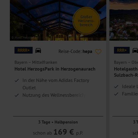
Hoteleinrichtungen und Zimmerausstattung teilweise gegen Gebühr.
Großer
Wellness-
bereich
© Hotel HerzogsPark
© vulcanus - stock.
RRRR+
RRR+
Reise-Code:
hepa
Bayern – Mittelfranken
Bayern – Obe
Hotel HerzogsPark in Herzogenaurach
Hotelgastho
Sulzbach-
In der Nähe vom Adidas Factory
Ideale 
Outlet
Familie
Nutzung des Wellnessbereichs
inklusive
3 Tage • Halbpension
3 
169 €
schon ab
p.P.
sc