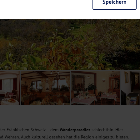
Speichern
rieb der Seite unbedingt notwendig und ermöglichen beispielsweise siche
en wir mit dieser Art von Cookies ebenfalls erkennen, ob Sie in Ihrem Pr
e bei einem erneuten Besuch unserer Seite schneller zur Verfügung zu st
seite weiter zu verbessern, erfassen wir anonymisierte Daten für Statis
ielsweise die Besucherzahlen und den Effekt bestimmter Seiten unseres 
nutzen hierfür Dienste von Google und Facebook. Durch diese Dienste kan
bsite erfassten Daten, kommen. Weitere Hinweise zu der Verarbeitung Ihr
nen Ihre Einwilligung jederzeit in den
Cookie-Einstellungen
widerrufen.
m Ihnen personalisierte Inhalte, passend zu Ihren Interessen anzuzeigen.
 der Fränkischen Schweiz – dem
Wanderparadies
schlechthin. Hier
nd Wehren. Auch kulturell gesehen hat die Region einiges zu bieten.