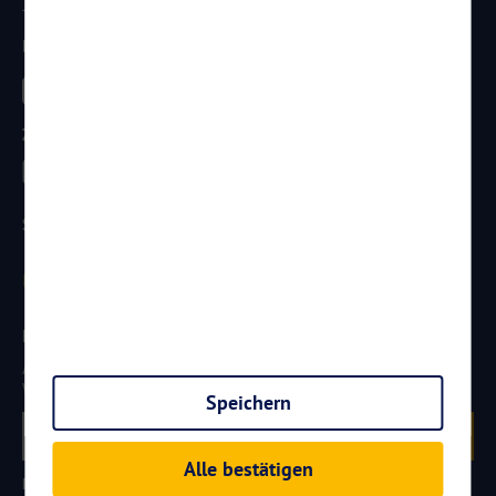
Telefax: 0261 / 29 35 19 102
Besucht uns
Zahlungsarten
Sicherheit
Newsletter
Aktuelle Reiseangebote, Urlaubsideen und Neuigkeiten aus der
Welt von
Reisen
AKTUELL.COM
erhalten:
Speichern
Anmelden
Alle bestätigen
Partner werden
FAQ
Hotelkategorien