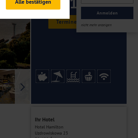
219 ,-
Alle bestätigen
rheitsrelevante
ofil eingeloggt bleiben
Anmelden
ellen.
Termine & Preise
nicht mehr anzeigen
tiken und Analysen. Mithilfe
Web-Auftritts ermitteln und
n es zu einer Drittlands
er Daten finden Sie in unseren
Galerie
Ihr Hotel
Hotel Hamilton
Uzdrowiskowa 23