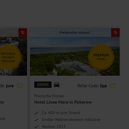
Preisknaller sichern!
Wellness-
PREMIUM
bereich
Hotel
inklusive
© Hotel Linea Mare
© H
RRRRR
de:
juve
Reise-Code:
lipp
Polnische Ostsee
O
in
Hotel Linea Mare in Poberow
Ca. 400 m zum Strand
sse
Großer Wellnessbereich inklusive
Neubau 2023