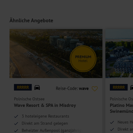
Unterbringung
Die
Doppelzimmer Deluxe
erwarten Sie mit
einem Doppelbett oder g
Kühlschrank und einer Klimaanlage.
Ähnliche Angebote
Einzelzimmer Deluxe
sind Doppelzimmer Deluxe zur Einzelbelegu
Hoteleinrichtungen und Zimmerausstattung teilweise gegen Gebühr.
PREMIUM
Hotel
© Wave Resort & SPA
© Platino Mare Reso
RRRRR
RRRRR
Reise-Code:
wave
Polnische Ostsee
Polnische Os
Wave Resort & SPA in Misdroy
Platino Ma
Swinemün
3 hoteleigene Restaurants
Neues H
Direkt am Strand gelegen
Direkt 
Beheizter Außenpool (ganzjährig)