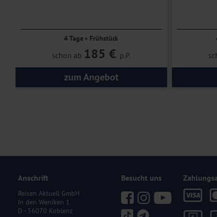
4 Tage • Frühstück
185 €
schon ab
p.P.
sc
zum Angebot
Anschrift
Besucht uns
Zahlungs
Reisen Aktuell GmbH
In den Weniken 1
D - 56070 Koblenz