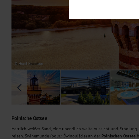
Notwendig
Diese Cookies sind für den Bet
Funktionalitäten. Außerdem könn
möchten, um Ihnen unsere Dienst
Statistik
Um unser Angebot und unsere Web
dieser Cookies können wir beisp
unsere Inhalte optimieren. Wir 
Übermittlung, der auf unsere We
Datenschutzhinweisen
. Sie kön
© Hotel Hamilton
Marketing
Diese Cookies werden genutzt, u
Polnische Ostsee
Herrlich weißer Sand, eine unendlich weite Aussicht und Erholung 
reisen. Swinemünde (poln.: Świnoujście) an der
Polnischen Ostsee
b