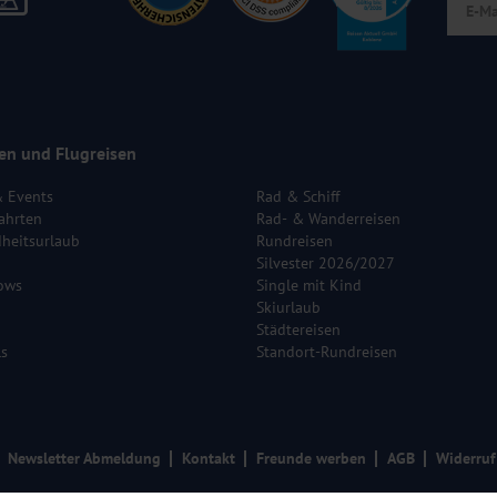
en und Flugreisen
& Events
Rad & Schiff
ahrten
Rad- & Wanderreisen
heitsurlaub
Rundreisen
Silvester 2026/2027
ows
Single mit Kind
Skiurlaub
Städtereisen
ls
Standort-Rundreisen
Newsletter Abmeldung
Kontakt
Freunde werben
AGB
Widerruf