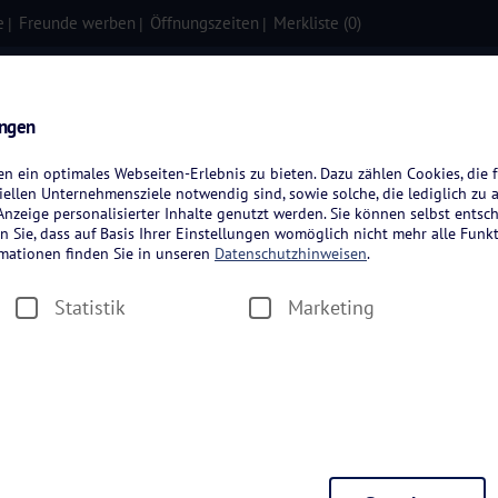
e
Freunde werben
Öffnungszeiten
Merkliste (
0
)
isen
Kreuzfahrten
Flugreisen
ungen
 ein optimales Webseiten-Erlebnis zu bieten. Dazu zählen Cookies, die f
ellen Unternehmensziele notwendig sind, sowie solche, die lediglich zu 
nzeige personalisierter Inhalte genutzt werden. Sie können selbst entsc
n Sie, dass auf Basis Ihrer Einstellungen womöglich nicht mehr alle Funkt
rmationen finden Sie in unseren
Datenschutzhinweisen
.
Statistik
Marketing