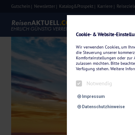
Gutschein
Newsletter
Katalog&Prospekt
Karriere
Reiseziel
Eigenanre
Cookie- & Website-Einstell
Wir verwenden Cookies, um Ihnen
die Steuerung unserer kommerzi
Komforteinstellungen oder zur A
zulassen möchten. Bitte beachte
Verfügung stehen. Weitere Info
Notwendig
Impressum
Datenschutzhinweise