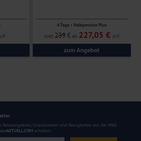
n
4 Tage • Halbpension Plus
227,05 €
239
€
p.P.
statt
ab
p.P.
zum Angebot
etter
e Reiseangebote, Urlaubsideen und Neuigkeiten aus der Welt
isen
AKTUELL.COM
erhalten: