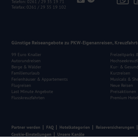
Telefon:
0261 / 29 35 19 71
Telefax: 0261 / 29 35 19 102
Günstige Reiseangebote zu PKW-Eigenanreisen, Kreuzfahrt
99 Euro Knaller
Freizeitparks 
Autorundreisen
Hochseekreuzf
Berge & Wälder
Kur- & Gesund
Familienurlaub
Kurzreisen
Ferienhäuser & Appartements
Musicals & Sh
Flugreisen
Neue Reisen
Last Minute Angebote
Preisaktionen
Flusskreuzfahrten
Premium Hote
Partner werden
FAQ
Hotelkategorien
Reiseversicherungen
Cookie-Einstellungen
Unsere Kanäle