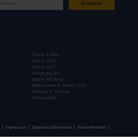
Anmelden
Strand & Meer
Urlaub 2026
Urlaub 2027
Urlaub am See
Urlaub mit Hund
Weihnachten & Advent 2026
Wellness & Thermen
Winterurlaub
Impressum
Datenschutzhinweise
Barrierefreiheit