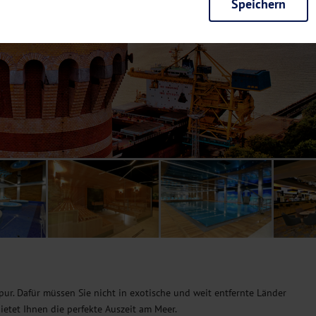
Speichern
rieb der Seite unbedingt notwendig und ermöglichen beispielsweise siche
en wir mit dieser Art von Cookies ebenfalls erkennen, ob Sie in Ihrem Pr
e bei einem erneuten Besuch unserer Seite schneller zur Verfügung zu st
seite weiter zu verbessern, erfassen wir anonymisierte Daten für Statis
ielsweise die Besucherzahlen und den Effekt bestimmter Seiten unseres 
nutzen hierfür Dienste von Google und Facebook. Durch diese Dienste kan
bsite erfassten Daten, kommen. Weitere Hinweise zu der Verarbeitung Ihr
nen Ihre Einwilligung jederzeit in den
Cookie-Einstellungen
widerrufen.
m Ihnen personalisierte Inhalte, passend zu Ihren Interessen anzuzeigen.
pur. Dafür müssen Sie nicht in exotische und weit entfernte Länder
ietet Ihnen die perfekte Auszeit am Meer.