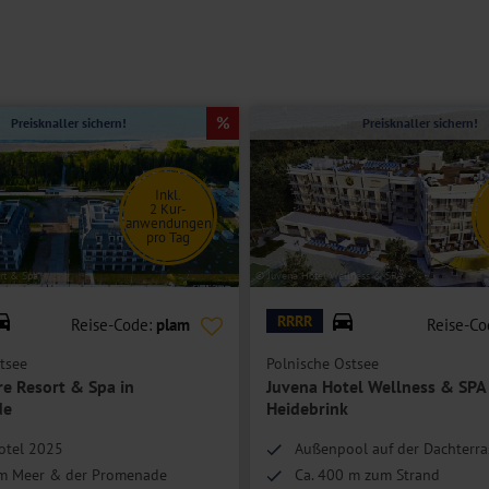
etrennten Betten, Bad oder Dusche/WC, Föhn, Safe, TV, Telefon,
ng.
Preisknaller sichern!
Preisknaller sichern!
Inkl.
2 Kur-
anwendungen
pro Tag
rt & Spa
© Juvena Hotel Wellness & SPA
RRRR
Reise-Code:
plam
Reise-Co
tsee
Polnische Ostsee
re Resort & Spa in
Juvena Hotel Wellness & SPA 
de
Heidebrink
otel 2025
Außenpool auf der Dachterra
am Meer & der Promenade
Ca. 400 m zum Strand