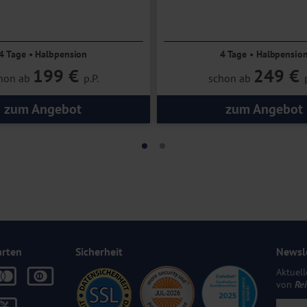
4 Tage • Halbpension
4 Tage • Halbpensio
199 €
249 €
hon ab
p.P.
schon ab
zum Angebot
zum Angebot
arten
Sicherheit
Newsl
Aktuell
von
Re