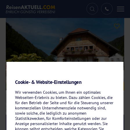
Tog
nav
Cookie- & Website-Einstellungen
Galerie
© Hotel Hofgut Sternen
Wir verwenden Cookies, um Ihnen ein optimales
Webseiten-Erlebnis zu bieten. Dazu zählen Cookies, die
für den Betrieb der Seite und für die Steuerung unserer
kommerziellen Unternehmensziele notwendig sind,
sowie solche, die lediglich zu anonymen
Statistikzwecken, für Komforteinstellungen oder zur
Reise-Code:
ster
RRR
Anzeige personalisierter Inhalte genutzt werden. Sie
können selbst entscheiden, welche Kategorien Sie