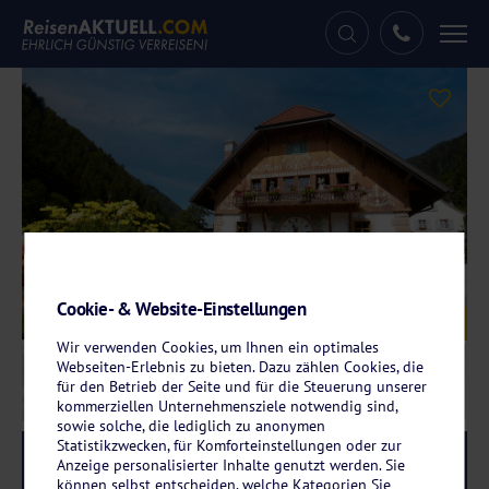
Tog
nav
Cookie- & Website-Einstellungen
Galerie
© Hotel Hofgut Sternen
Wir verwenden Cookies, um Ihnen ein optimales
Webseiten-Erlebnis zu bieten. Dazu zählen Cookies, die
für den Betrieb der Seite und für die Steuerung unserer
kommerziellen Unternehmensziele notwendig sind,
sowie solche, die lediglich zu anonymen
Statistikzwecken, für Komforteinstellungen oder zur
Reise-Code:
ster
RRR
Anzeige personalisierter Inhalte genutzt werden. Sie
können selbst entscheiden, welche Kategorien Sie