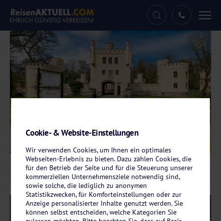
Tog
nav
Cookie- & Website-Einstellungen
Galerie
© Hotel Jagdschloss Letzlingen
Wir verwenden Cookies, um Ihnen ein optimales
Webseiten-Erlebnis zu bieten. Dazu zählen Cookies, die
für den Betrieb der Seite und für die Steuerung unserer
kommerziellen Unternehmensziele notwendig sind,
sowie solche, die lediglich zu anonymen
Statistikzwecken, für Komforteinstellungen oder zur
Anzeige personalisierter Inhalte genutzt werden. Sie
Reise-Code:
haga
RRR
können selbst entscheiden, welche Kategorien Sie
zulassen möchten. Bitte beachten Sie, dass auf Basis