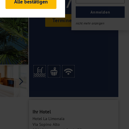
179 ,-
Alle bestätigen
rheitsrelevante
ofil eingeloggt bleiben
Anmelden
ellen.
Termine & Preise
nicht mehr anzeigen
tiken und Analysen. Mithilfe
Web-Auftritts ermitteln und
n es zu einer Drittlands
er Daten finden Sie in unseren
Galerie
Ihr Hotel
Hotel La Limonaia
Via Sopino Alto