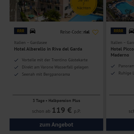
Sie bei
7
Nächten
Doppelzimmer Komfort
sind bei gleicher Ausstattung moderner ein
Die
Doppelzimmer Superior
sind renoviert und verfügen über eine
© Hotel Alberello
© Hotel Piccolo Par
Einzelzimmer Standard
bieten eine Schlafmöglichkeit für eine Perso
RRR
RRRR
Reise-Code:
rial
Die Maximalbelegung bei einem Doppelzimmer mit 1 Zustellbett li
Italien – Gardasee
Italien – Ga
bei 4 Personen (unabhängig vom Alter; kein weiteres Kind im Bett 
Hotel Alberello in Riva del Garda
Hotel Picco
Maderno
Hoteleinrichtungen und Zimmerausstattung teilweise gegen Gebühr.
Vorteile mit der Trentino Gästekarte
Panoram
Direkt am Varone Wasserfall gelegen
Ruhige 
Seenah mit Bergpanorama
3 Tage • Halbpension Plus
119 €
schon ab
p.P.
sc
zum Angebot