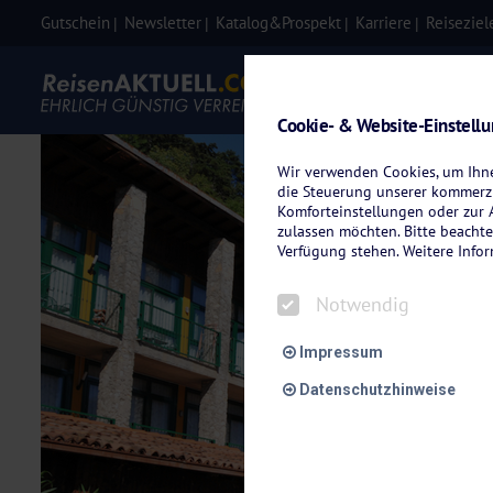
Gutschein
Newsletter
Katalog&Prospekt
Karriere
Reiseziel
Eigenanre
Cookie- & Website-Einstell
Wir verwenden Cookies, um Ihnen
die Steuerung unserer kommerzi
Komforteinstellungen oder zur A
zulassen möchten. Bitte beachte
Verfügung stehen. Weitere Info
Notwendig
Impressum
Datenschutzhinweise