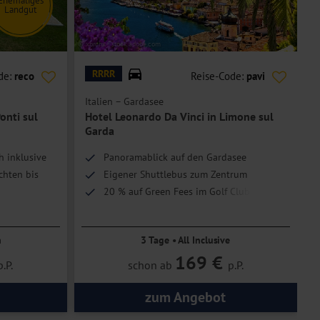
Ehemaliges
Landgut
© xbrchx - stock.adobe.com
© B
RRRR
de:
reco
Reise-Code:
pavi
Italien – Gardasee
I
Ponti sul
Hotel Leonardo Da Vinci in Limone sul
Garda
 inklusive
Panoramablick auf den Gardasee
chten bis
Eigener Shuttlebus zum Zentrum
20 % auf Green Fees im Golf Club
gem Landgut
Paradiso del Garda
n
3 Tage • All Inclusive
169 €
p.P.
schon ab
p.P.
zum Angebot