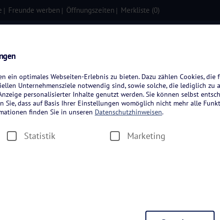
e
Freunde werben
Öffnungszeiten
Merkliste (
0
)
isen
Kreuzfahrten
Flugreisen
ungen
 ein optimales Webseiten-Erlebnis zu bieten. Dazu zählen Cookies, die f
ellen Unternehmensziele notwendig sind, sowie solche, die lediglich zu 
nzeige personalisierter Inhalte genutzt werden. Sie können selbst entsc
n Sie, dass auf Basis Ihrer Einstellungen womöglich nicht mehr alle Funkt
rmationen finden Sie in unseren
Datenschutzhinweisen
.
Statistik
Marketing