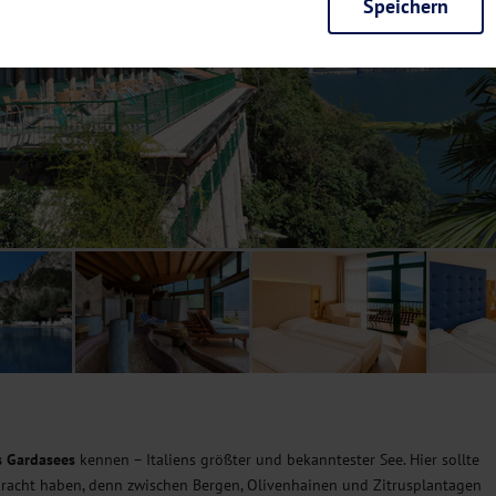
Speichern
rieb der Seite unbedingt notwendig und ermöglichen beispielsweise siche
en wir mit dieser Art von Cookies ebenfalls erkennen, ob Sie in Ihrem Pr
e bei einem erneuten Besuch unserer Seite schneller zur Verfügung zu st
seite weiter zu verbessern, erfassen wir anonymisierte Daten für Statis
ielsweise die Besucherzahlen und den Effekt bestimmter Seiten unseres 
nutzen hierfür Dienste von Google und Facebook. Durch diese Dienste kan
bsite erfassten Daten, kommen. Weitere Hinweise zu der Verarbeitung Ihr
nen Ihre Einwilligung jederzeit in den
Cookie-Einstellungen
widerrufen.
m Ihnen personalisierte Inhalte, passend zu Ihren Interessen anzuzeigen.
s Gardasees
kennen – Italiens größter und bekanntester See. Hier sollte
bracht haben, denn zwischen Bergen, Olivenhainen und Zitrusplantagen