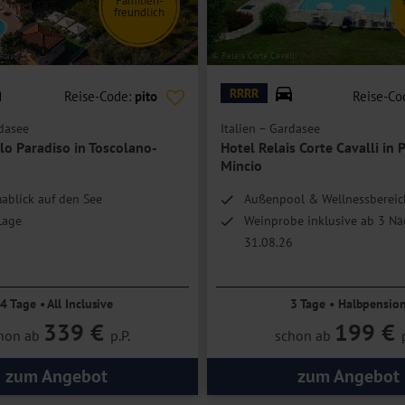
Familien-
freundlich
gerichtet und haben alle eine Terrasse.
n Balkon mit
Seeblick.
adiso
© Relais Corte Cavalli
n.
RRRR
Reise-Code:
pito
Reise-Co
egt bei 3 Personen und bei einem Doppelzimmer mit 2 Zustellbetten
rdasee
Italien – Gardasee
der Eltern möglich).
lo Paradiso in Toscolano-
Hotel Relais Corte Cavalli in 
Mincio
ablick auf den See
Außenpool & Wellnessbereich
Lage
Weinprobe inklusive ab 3 Nä
31.08.26
Urlaubsresidenz in ehemali
4 Tage • All Inclusive
3 Tage • Halbpensio
339 €
199 €
hon ab
p.P.
schon ab
zum Angebot
zum Angebot