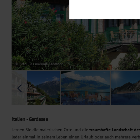
Notwendig
Diese Cookies sind für den Bet
Funktionalitäten. Außerdem könn
möchten, um Ihnen unsere Dienst
Statistik
Um unser Angebot und unsere Web
dieser Cookies können wir beisp
unsere Inhalte optimieren. Wir 
Übermittlung, der auf unsere We
Datenschutzhinweisen
. Sie kön
© Hotel La Limonaia Gardasee
Marketing
Diese Cookies werden genutzt, u
Italien - Gardasee
Lernen Sie die malerischen Orte und die
traumhafte Landschaft de
jeder einmal in seinem Leben einen Urlaub oder auch mehrere ver