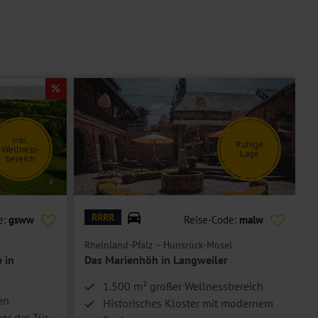
Inkl.
Ruhige
Wellness-
Lage
bereich
© Das Marienhöh
© H
RRRR
e:
gsww
Reise-Code:
malw
Rheinland-Pfalz – Hunsrück-Mosel
R
 in
Das Marienhöh in Langweiler
1.500 m² großer Wellnessbereich
en
Historisches Kloster mit modernem
or der Tür