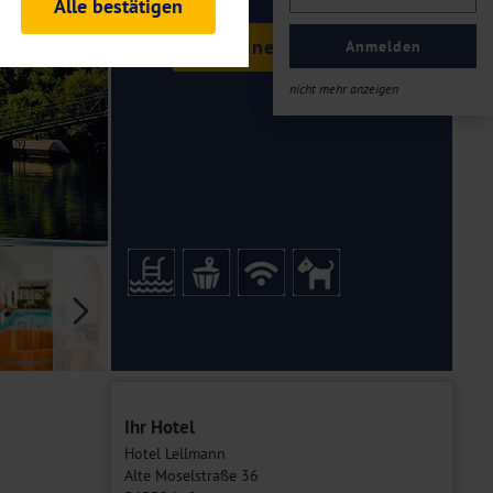
Alle bestätigen
rheitsrelevante
Termine & Preise
ofil eingeloggt bleiben
Anmelden
ellen.
nicht mehr anzeigen
tiken und Analysen. Mithilfe
Web-Auftritts ermitteln und
n es zu einer Drittlands
er Daten finden Sie in unseren
Galerie
Ihr Hotel
Hotel Lellmann
Alte Moselstraße 36