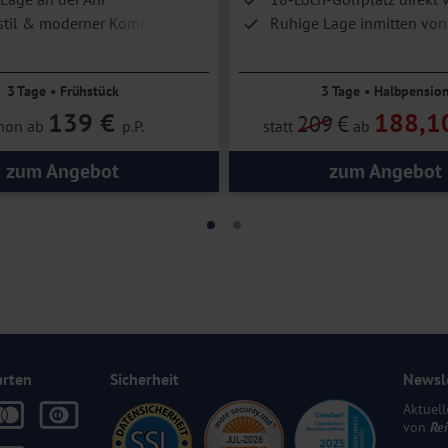
til & moderner Komfort
Ruhige Lage inmitten von
Seen und weitläufiger Na
3 Tage • Frühstück
3 Tage • Halbpensio
139 €
188,1
209
€
hon ab
p.P.
statt
ab
zum Angebot
zum Angebot
arten
Sicherheit
Newsl
Aktuell
von
Re