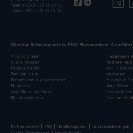
Telefon:
0261 / 29 35 19 71
Telefax: 0261 / 29 35 19 102
Günstige Reiseangebote zu PKW-Eigenanreisen, Kreuzfahrt
99 Euro Knaller
Freizeitparks 
Autorundreisen
Hochseekreuzf
Berge & Wälder
Kur- & Gesund
Familienurlaub
Kurzreisen
Ferienhäuser & Appartements
Musicals & Sh
Flugreisen
Neue Reisen
Last Minute Angebote
Preisaktionen
Flusskreuzfahrten
Premium Hote
Partner werden
FAQ
Hotelkategorien
Reiseversicherungen
Cookie-Einstellungen
Unsere Kanäle