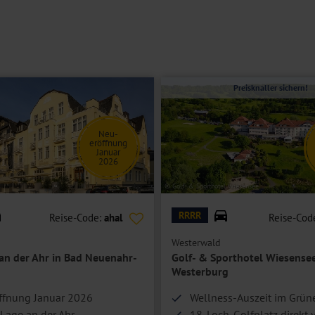
on mit Blick auf die malerische Mosel und sind mit einem Aufzug
 Balkon. Sie sind zur Sonnenseite ausgerichtet.
n und
Einzelzimmer Moselblick mit Balkon
bzw.
Balkon zur
Preisknaller sichern!
Neu-
eröffnung
Januar
2026
© Golf- & Sporthotel Wiesensee
RRRR
Reise-Code:
ahal
Reise-Cod
Westerwald
 an der Ahr in Bad Neuenahr-
Golf- & Sporthotel Wiesensee
Westerburg
ffnung Januar 2026
Wellness-Auszeit im Grün
 Lage an der Ahr
18-Loch-Golfplatz direkt v