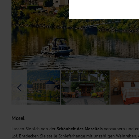
Notwendig
Diese Cookies sind für den Bet
Funktionalitäten. Außerdem könn
möchten, um Ihnen unsere Dienst
Statistik
Um unser Angebot und unsere Web
dieser Cookies können wir beisp
unsere Inhalte optimieren. Wir 
Übermittlung, der auf unsere We
Datenschutzhinweisen
. Sie kön
© Hotel Lellmann
Marketing
Diese Cookies werden genutzt, u
Mosel
Lassen Sie sich von der
Schönheit des Moseltals
verzaubern und erl
Löf. Entdecken Sie steile Schieferhänge mit unzähligen Weinreben