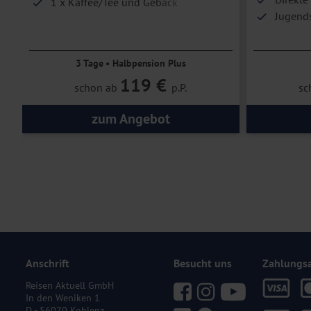
1 x Kaffee/Tee und Gebäck
Jugends
Direkte Rheinlage
3 Tage • Halbpension Plus
119 €
schon ab
p.P.
sc
zum Angebot
Anschrift
Besucht uns
Zahlungs
Reisen Aktuell GmbH
In den Weniken 1
D - 56070 Koblenz