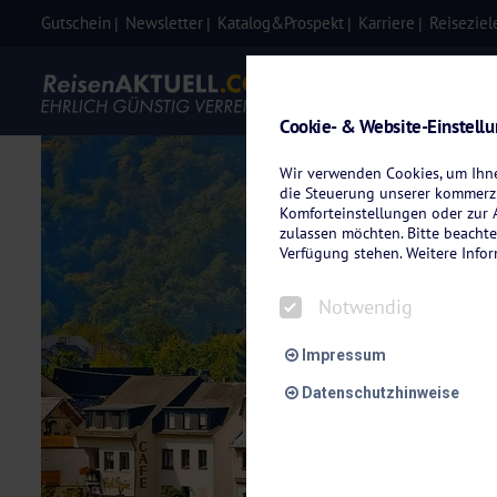
Gutschein
Newsletter
Katalog&Prospekt
Karriere
Reiseziel
Eigenanre
Cookie- & Website-Einstell
Wir verwenden Cookies, um Ihnen
die Steuerung unserer kommerzi
Komforteinstellungen oder zur A
zulassen möchten. Bitte beachte
Verfügung stehen. Weitere Info
Notwendig
Impressum
Datenschutzhinweise