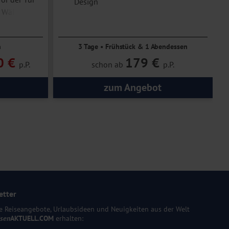
Design
 Wäldern,
Ruhe und Erholung im Hunsrück
tur
n
3 Tage • Frühstück & 1 Abendessen
0 €
179 €
p.P.
schon ab
p.P.
zum Angebot
etter
e Reiseangebote, Urlaubsideen und Neuigkeiten aus der Welt
isen
AKTUELL.COM
erhalten: