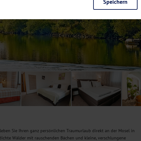
Speichern
rieb der Seite unbedingt notwendig und ermöglichen beispielsweise siche
en wir mit dieser Art von Cookies ebenfalls erkennen, ob Sie in Ihrem Pr
e bei einem erneuten Besuch unserer Seite schneller zur Verfügung zu st
seite weiter zu verbessern, erfassen wir anonymisierte Daten für Statis
ielsweise die Besucherzahlen und den Effekt bestimmter Seiten unseres 
nutzen hierfür Dienste von Google und Facebook. Durch diese Dienste kan
bsite erfassten Daten, kommen. Weitere Hinweise zu der Verarbeitung Ihr
nen Ihre Einwilligung jederzeit in den
Cookie-Einstellungen
widerrufen.
m Ihnen personalisierte Inhalte, passend zu Ihren Interessen anzuzeigen.
eben Sie Ihren ganz persönlichen Traumurlaub direkt an der Mosel in
, dichte Wälder mit rauschenden Bächen und kleine, verschlungene