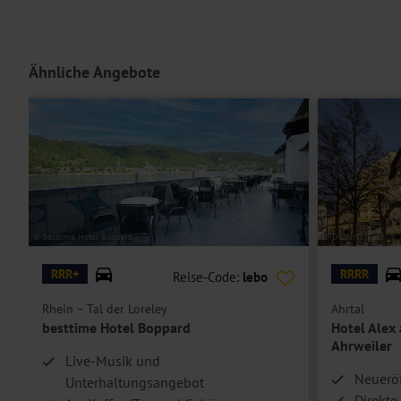
Doppelzimmer Moselblick mit Balkon
bieten zusätzlich einen Balk
erreichbar.
Doppelzimmer Balkon zur Hinterseite
verfügen ebenfalls über einen
Ähnliche Angebote
Einzelzimmer Classic
bieten eine Schlafmöglichkeit für eine Perso
Hinterseite
sind Doppelzimmer zur Einzelbelegung.
Hoteleinrichtungen und Zimmerausstattung teilweise gegen Gebühr.
© besttime Hotel Boppard
© Dominik Ketz
RRR+
RRRR
Reise-Code:
lebo
Rhein – Tal der Loreley
Ahrtal
besttime Hotel Boppard
Hotel Alex
Ahrweiler
Live-Musik und
Neuerö
Unterhaltungsangebot
Direkte