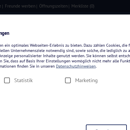
e
Freunde werben
Öffnungszeiten
Merkliste (
0
)
isen
Kreuzfahrten
Flugreisen
ungen
 ein optimales Webseiten-Erlebnis zu bieten. Dazu zählen Cookies, die f
ellen Unternehmensziele notwendig sind, sowie solche, die lediglich zu 
nzeige personalisierter Inhalte genutzt werden. Sie können selbst entsc
n Sie, dass auf Basis Ihrer Einstellungen womöglich nicht mehr alle Funkt
rmationen finden Sie in unseren
Datenschutzhinweisen
.
Statistik
Marketing