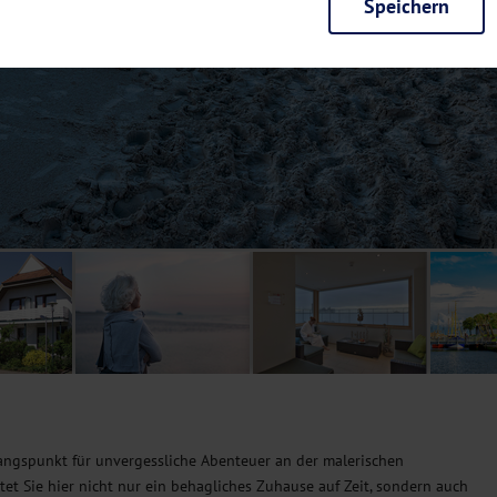
Speichern
rieb der Seite unbedingt notwendig und ermöglichen beispielsweise siche
en wir mit dieser Art von Cookies ebenfalls erkennen, ob Sie in Ihrem Pr
e bei einem erneuten Besuch unserer Seite schneller zur Verfügung zu st
seite weiter zu verbessern, erfassen wir anonymisierte Daten für Statis
ielsweise die Besucherzahlen und den Effekt bestimmter Seiten unseres 
nutzen hierfür Dienste von Google und Facebook. Durch diese Dienste kan
bsite erfassten Daten, kommen. Weitere Hinweise zu der Verarbeitung Ihr
nen Ihre Einwilligung jederzeit in den
Cookie-Einstellungen
widerrufen.
m Ihnen personalisierte Inhalte, passend zu Ihren Interessen anzuzeigen.
ngspunkt für unvergessliche Abenteuer an der malerischen
rtet Sie hier nicht nur ein behagliches Zuhause auf Zeit, sondern auch