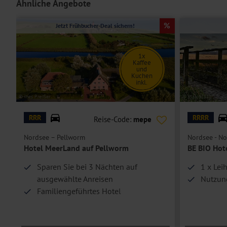
Ähnliche Angebote
Jetzt Frühbucher-Deal sichern!
1x
Kaffee
und
Kuchen
inkl.
© Ines Preißer
© Marco2811
RRR
RRRR
Reise-Code:
mepe
Nordsee – Pellworm
Nordsee - No
Hotel MeerLand auf Pellworm
BE BIO Hote
Sparen Sie bei 3 Nächten auf
1 x Lei
ausgewählte Anreisen
Nutzung
Familiengeführtes Hotel
In Strandnähe