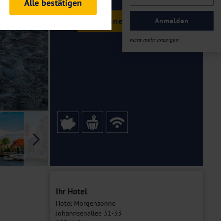
Alle bestätigen
rheitsrelevante
Termine & Preise
ofil eingeloggt bleiben
Anmelden
ellen.
nicht mehr anzeigen
tiken und Analysen. Mithilfe
Web-Auftritts ermitteln und
n es zu einer Drittlands
er Daten finden Sie in unseren
Galerie
Ihr Hotel
Hotel Morgensonne
Johannsenallee 31-33