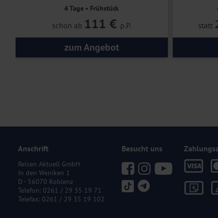
4 Tage • Frühstück
111 €
schon ab
p.P.
statt
zum Angebot
Anschrift
Besucht uns
Zahlungs
Reisen Aktuell GmbH
In den Weniken 1
D - 56070 Koblenz
Telefon:
0261 / 29 35 19 71
Telefax: 0261 / 29 35 19 102