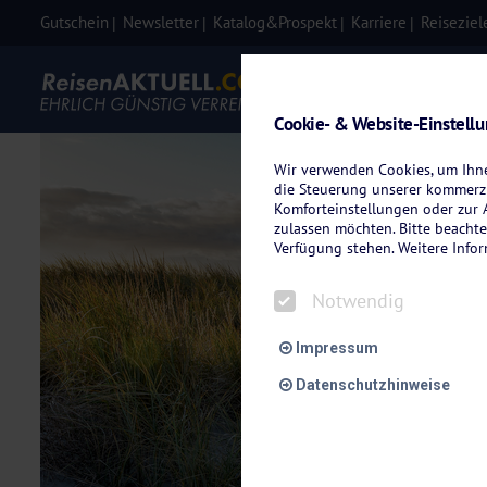
Gutschein
Newsletter
Katalog&Prospekt
Karriere
Reiseziel
Eigenanre
Cookie- & Website-Einstell
Wir verwenden Cookies, um Ihnen
die Steuerung unserer kommerzi
Komforteinstellungen oder zur A
zulassen möchten. Bitte beachte
Verfügung stehen. Weitere Info
Notwendig
Impressum
Datenschutzhinweise