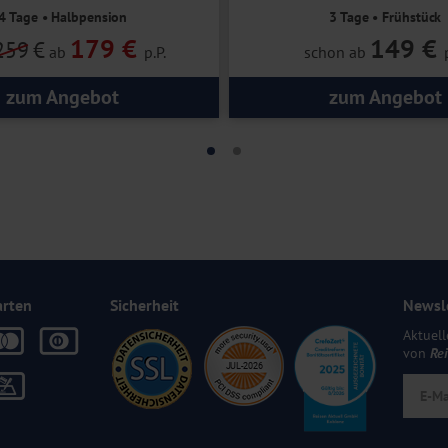
4 Tage • Halbpension
3 Tage • Frühstück
179 €
149 €
259
€
ab
p.P.
schon ab
zum Angebot
zum Angebot
arten
Sicherheit
Newsl
Aktuell
von
Re