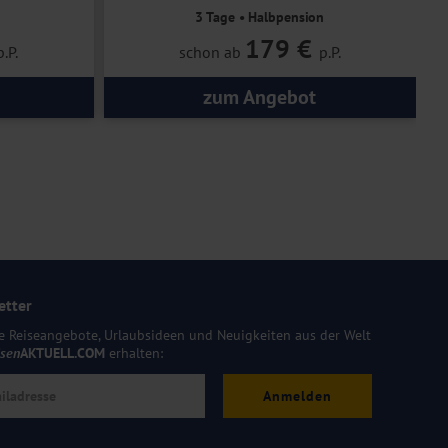
3 Tage • Halbpension
179 €
p.P.
schon ab
p.P.
zum Angebot
etter
e Reiseangebote, Urlaubsideen und Neuigkeiten aus der Welt
isen
AKTUELL.COM
erhalten:
Anmelden