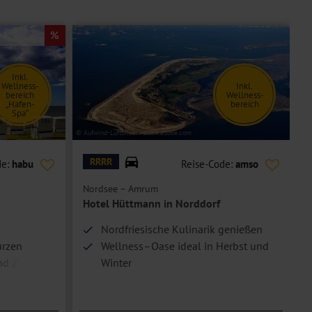
Inkl.
Wellness-
Inkl.
bereich
Wellness-
„Hafen-
bereich
Spa“
© Aufwind-Luftbilder - stock.adobe.com
© D
RRRR
de:
habu
Reise-Code:
amso
Nordsee – Amrum
O
Hotel Hüttmann in Norddorf
Nordfriesische Kulinarik genießen
urzen
Wellness–Oase ideal in Herbst und
nd Zentrum
Winter
Beliebter Treffpunkt Entenschnack-
Bar