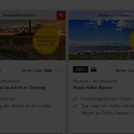
Preisknaller sichern!
Preisknaller sichern!
Weltnaturerbe
Wattenmeer
vor der Tür
© Sina Ettmer - stock.adobe.com
RRR+
Reise-Code:
bito
Reise-Co
rdfriesland
Nordsee – Nordfriesland
l be active in Tönning
Hotel Hafen Büsum
hfahrrad
Familiengeführtes Hotel
 der Teebar in der Lobby
Top-Lage am Hafen mit k
Wegen zu Deich, Strand u
Hoteleigenes Hafen-Spa