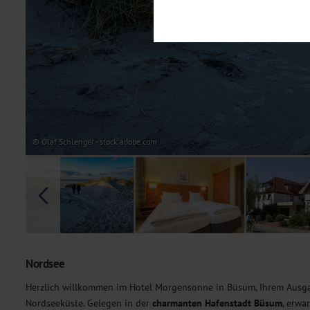
Notwendig
Diese Cookies sind für den Bet
Funktionalitäten. Außerdem könn
möchten, um Ihnen unsere Dienst
Statistik
Um unser Angebot und unsere Web
dieser Cookies können wir beisp
unsere Inhalte optimieren. Wir 
Übermittlung, der auf unsere We
Datenschutzhinweisen
. Sie kön
© Olaf Schlenger - stock.adobe.com
Marketing
Diese Cookies werden genutzt, u
Nordsee
Herzlich willkommen im Hotel Morgensonne in Büsum, Ihrem Ausga
Nordseeküste. Gelegen in der
charmanten Hafenstadt Büsum
, erwa