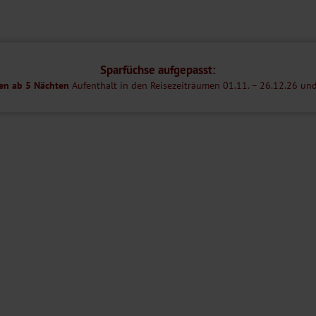
 mit einem reichhaltigen Frühstücksbuffet sowie am Nachmittag mit
eide
Garten.
Sparfüchse aufgepasst:
emeinen nicht geeignet. Bitte kontaktieren Sie im Zweifel unser
n ab 5 Nächten
Aufenthalt in den Reisezeiträumen 01.11. – 26.12.26 und
Safe und teilweise Telefon.
chlafgelegenheit für eine Person.