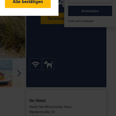
149 ,-
Alle bestätigen
rheitsrelevante
ofil eingeloggt bleiben
Anmelden
ellen.
Termine & Preise
nicht mehr anzeigen
tiken und Analysen. Mithilfe
Web-Auftritts ermitteln und
n es zu einer Drittlands
er Daten finden Sie in unseren
Galerie
Ihr Hotel
Hotel Nordfriesisches Haus
Westerstraße 24