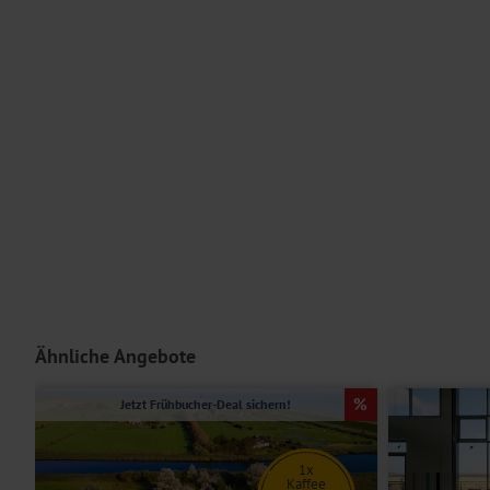
nach ca. 23 km und Friedrichsstadt nach ca. 18 km.
Ausstattung
Ihr renoviertes Hotel Nordfriesisches Haus erwartet Sie mit einem 
für Fahrräder ist ebenfalls vorhanden. Einige Zimmer sind mit de
Aufenthaltes kostenfrei.
Für Personen mit eingeschränkter Mobilität ist diese Reise im Allg
Serviceteam bei Fragen zu Ihren individuellen Bedürfnissen.
Unterbringung
Die
Doppelzimmer Superior
sind gemütlich eingerichtet und ausge
Föhn sowie TV.
Ähnliche Angebote
Einzelzimmer
bieten bei gleicher Ausstattung wie die Doppelzimmer
Jetzt Frühbucher-Deal sichern!
Hoteleinrichtungen und Zimmerausstattung teilweise gegen Gebühr.
1x
Kaffee