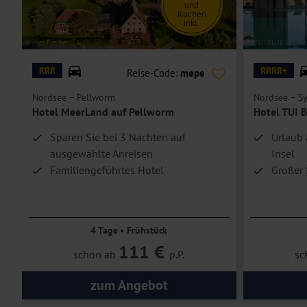
und
Kuchen
inkl.
© Ines Preißer
© TUI BLUE Sylt
RRR
RRRR+
Reise-Code:
mepe
Nordsee – Pellworm
Nordsee – Sy
n
Hotel MeerLand auf Pellworm
Hotel TUI B
Sparen Sie bei 3 Nächten auf
Urlaub 
ausgewählte Anreisen
Insel
Familiengeführtes Hotel
Großer 
In Strandnähe
Nur we
4 Tage • Frühstück
111 €
schon ab
p.P.
sc
zum Angebot