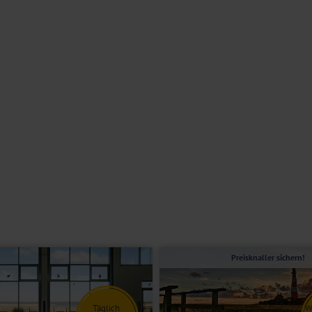
Restaurant, einer Bar und einer Sonnenterrasse. Eine Abstellmöglichkeit
m Aufzug erreichbar. Das WLAN nutzen Sie während Ihres gesamten
emeinen nicht geeignet. Bitte kontaktieren Sie im Zweifel unser
stattet mit Doppelbett oder getrennten Betten, Bad oder Dusche/WC,
 eine Schlafmöglichkeit für eine Person.
Preisknaller sichern!
Täglich
W