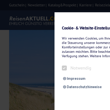
Gutschein
Newsletter
Katalog&Prospekt
Karriere
Reiseziel
Eigenanre
Cookie- & Website-Einstell
Wir verwenden Cookies, um Ihnen
die Steuerung unserer kommerzi
Komforteinstellungen oder zur A
zulassen möchten. Bitte beachte
Verfügung stehen. Weitere Info
Notwendig
Impressum
Datenschutzhinweise