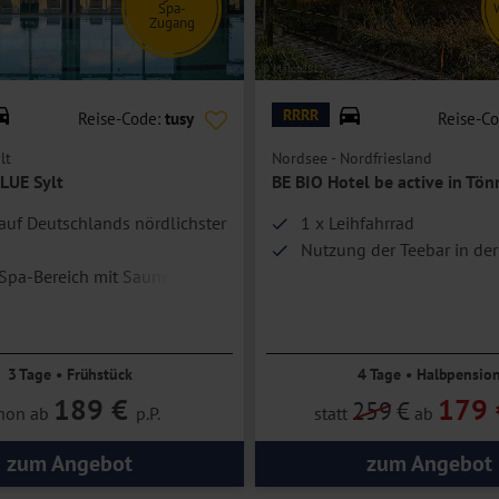
Spa-
Zugang
© Marco2811
RRRR
Reise-Code:
tusy
Reise-C
lt
Nordsee - Nordfriesland
LUE Sylt
BE BIO Hotel be active in Tön
auf Deutschlands nördlichster
1 x Leihfahrrad
Nutzung der Teebar in de
Spa-Bereich mit Saunen
nige Gehminuten vom Strand
3 Tage • Frühstück
4 Tage • Halbpensio
189 €
179 
259
€
hon ab
p.P.
statt
ab
zum Angebot
zum Angebot