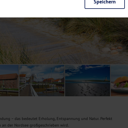
Speichern
rieb der Seite unbedingt notwendig und ermöglichen beispielsweise siche
en wir mit dieser Art von Cookies ebenfalls erkennen, ob Sie in Ihrem Pr
e bei einem erneuten Besuch unserer Seite schneller zur Verfügung zu st
seite weiter zu verbessern, erfassen wir anonymisierte Daten für Statis
ielsweise die Besucherzahlen und den Effekt bestimmter Seiten unseres 
nutzen hierfür Dienste von Google und Facebook. Durch diese Dienste kan
bsite erfassten Daten, kommen. Weitere Hinweise zu der Verarbeitung Ihr
nen Ihre Einwilligung jederzeit in den
Cookie-Einstellungen
widerrufen.
m Ihnen personalisierte Inhalte, passend zu Ihren Interessen anzuzeigen.
dung – das bedeutet Erholung, Entspannung und Natur. Perfekt
en an der Nordsee großgeschrieben wird.