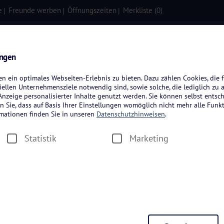
e
Freunde werben
Öffnungszeiten
Merkliste (
0
)
isen
Kreuzfahrten
Flugreisen
ungen
 ein optimales Webseiten-Erlebnis zu bieten. Dazu zählen Cookies, die f
ellen Unternehmensziele notwendig sind, sowie solche, die lediglich zu 
nzeige personalisierter Inhalte genutzt werden. Sie können selbst entsc
n Sie, dass auf Basis Ihrer Einstellungen womöglich nicht mehr alle Funkt
rmationen finden Sie in unseren
Datenschutzhinweisen
.
Statistik
Marketing