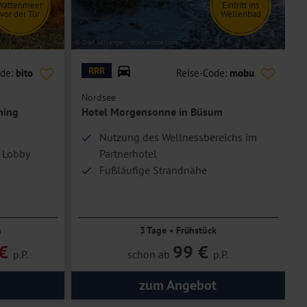
Wattenmeer
Eintritt ins
vor der Tür
Wellenbad
© Olaf Schlenger - stock.adobe.com
© S
RRR
ode:
bito
Reise-Code:
mobu
Nordsee
N
ning
Hotel Morgensonne in Büsum
Nutzung des Wellnessbereichs im
r Lobby
Partnerhotel
Fußläufige Strandnähe
Kaffee und Tee am Nachmittag
n
3 Tage • Frühstück
€
99 €
p.P.
schon ab
p.P.
zum Angebot