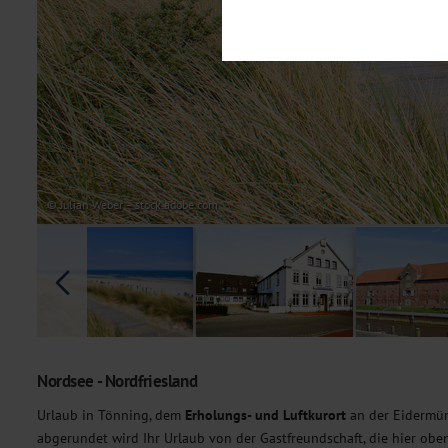
Notwendig
Diese Cookies sind für den Bet
Funktionalitäten. Außerdem könn
möchten, um Ihnen unsere Dienst
Statistik
Um unser Angebot und unsere Web
dieser Cookies können wir beisp
unsere Inhalte optimieren. Wir 
Übermittlung, der auf unsere We
Datenschutzhinweisen
. Sie kön
© Julian Weber – stock.adobe.com
Marketing
Diese Cookies werden genutzt, u
Nordsee - Nordfriesland
Urlaub in Tönning, dem
Erholungs- und Luftkurort
an der Eidermün
abgerundet wird Ihr Urlaub von der Gastfreundschaft, die hier ob