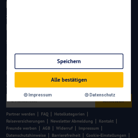
Zahlungsarten
Sicherheit
Speichern
Newsletter
Alle bestätigen
Aktuelle Reiseangebote, Urlaubsideen und Neuigkeiten aus der
Welt von
Reisen
AKTUELL.COM
erhalten:
Impressum
Datenschutz
Anmelden
Partner werden
FAQ
Hotelkategorien
Reiseversicherungen
Newsletter Abmeldung
Kontakt
Freunde werben
AGB
Widerruf
Impressum
Datenschutzhinweise
Barrierefreiheit
Cookie-Einstellungen