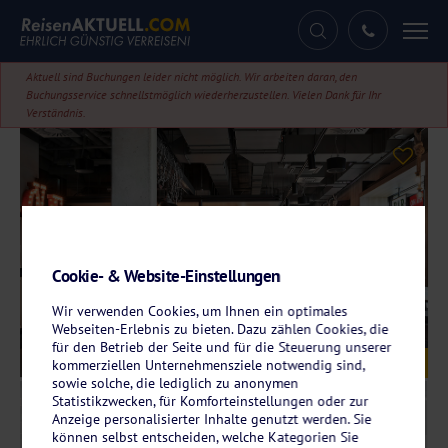
Tog
nav
Aktuell sind Buchungen leider nicht möglich. Wir arbeiten daran, den
Buchungsservice schnellstmöglich wiederherzustellen. Vielen Dank für Ihr
Verständnis.
Cookie- & Website-Einstellungen
Wir verwenden Cookies, um Ihnen ein optimales
Webseiten-Erlebnis zu bieten. Dazu zählen Cookies, die
für den Betrieb der Seite und für die Steuerung unserer
Galerie
© Hotel Moxy Bremen
kommerziellen Unternehmensziele notwendig sind,
sowie solche, die lediglich zu anonymen
Statistikzwecken, für Komforteinstellungen oder zur
Anzeige personalisierter Inhalte genutzt werden. Sie
können selbst entscheiden, welche Kategorien Sie