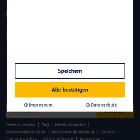
Besucht uns
Zahlungsarten
Sicherheit
Speichern
Newsletter
Alle bestätigen
Aktuelle Reiseangebote, Urlaubsideen und Neuigkeiten aus der
Welt von
Reisen
AKTUELL.COM
erhalten:
Impressum
Datenschutz
Anmelden
Partner werden
FAQ
Hotelkategorien
Reiseversicherungen
Newsletter Abmeldung
Kontakt
Freunde werben
AGB
Widerruf
Impressum