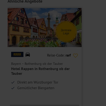
Ähnliche Angebote
Klimaanlage. Sie befinden sich im Haupthaus.
Einzelzimmer
sind Doppelzimmer Standard Classic oder Doppelzimm
Hoteleinrichtungen und Zimmerausstattung teilweise gegen Gebühr.
Zentrale
Lage
© JFL Photography - stock.adobe.com
RRRR
Reise-Code:
rarf
Bayern – Rothenburg ob der Tauber
Hotel Rappen in Rothenburg ob der
Tauber
Direkt am Würzburger Tor
Gemütlicher Biergarten