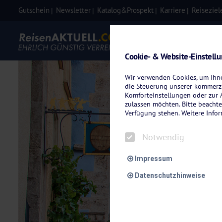
Gutschein
Newsletter
Katalog&Prospekt
Karriere
Reiseziel
Eigenanre
Cookie- & Website-Einstell
Wir verwenden Cookies, um Ihnen
die Steuerung unserer kommerzi
Komforteinstellungen oder zur A
zulassen möchten. Bitte beachte
Verfügung stehen. Weitere Info
Notwendig
Impressum
Datenschutzhinweise