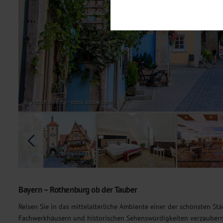
Notwendig
Diese Cookies sind für den Bet
Funktionalitäten. Außerdem könn
möchten, um Ihnen unsere Dienst
Statistik
Um unser Angebot und unsere Web
dieser Cookies können wir beisp
unsere Inhalte optimieren. Wir 
Übermittlung, der auf unsere We
Datenschutzhinweisen
. Sie kön
© Victorflowerfly - stock.adobe.com
Marketing
Diese Cookies werden genutzt, u
Bayern – Rothenburg ob der Tauber
Reisen Sie in das mittelalterliche Ambiente einer der schönsten St
Fachwerkhäusern und historischen Sehenswürdigkeiten verzaubern.