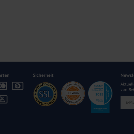
arten
Sicherheit
Newsl
Aktuell
von
Re