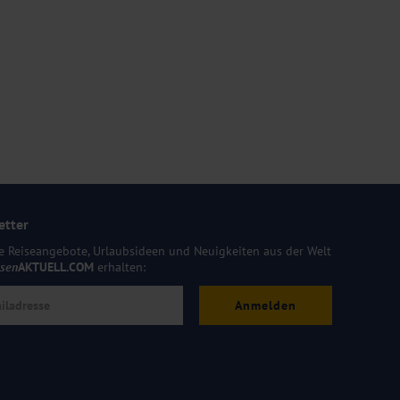
etter
e Reiseangebote, Urlaubsideen und Neuigkeiten aus der Welt
isen
AKTUELL.COM
erhalten:
Anmelden