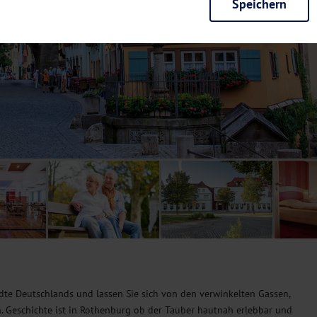
Speichern
rieb der Seite unbedingt notwendig und ermöglichen beispielsweise siche
en wir mit dieser Art von Cookies ebenfalls erkennen, ob Sie in Ihrem Pr
e bei einem erneuten Besuch unserer Seite schneller zur Verfügung zu st
seite weiter zu verbessern, erfassen wir anonymisierte Daten für Statis
ielsweise die Besucherzahlen und den Effekt bestimmter Seiten unseres 
nutzen hierfür Dienste von Google und Facebook. Durch diese Dienste kan
bsite erfassten Daten, kommen. Weitere Hinweise zu der Verarbeitung Ihr
nen Ihre Einwilligung jederzeit in den
Cookie-Einstellungen
widerrufen.
m Ihnen personalisierte Inhalte, passend zu Ihren Interessen anzuzeigen.
ädte Deutschlands und lassen Sie sich von den verwinkelten Gassen,
 Geschichte ist in Rothenburg ob der Tauber hautnah erlebbar und