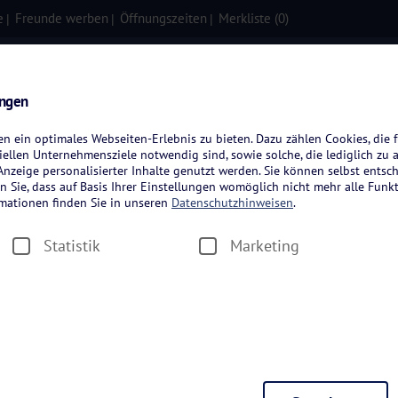
e
Freunde werben
Öffnungszeiten
Merkliste (
0
)
isen
Kreuzfahrten
Flugreisen
ungen
 ein optimales Webseiten-Erlebnis zu bieten. Dazu zählen Cookies, die f
ellen Unternehmensziele notwendig sind, sowie solche, die lediglich zu 
nzeige personalisierter Inhalte genutzt werden. Sie können selbst entsc
n Sie, dass auf Basis Ihrer Einstellungen womöglich nicht mehr alle Funkt
rmationen finden Sie in unseren
Datenschutzhinweisen
.
Statistik
Marketing