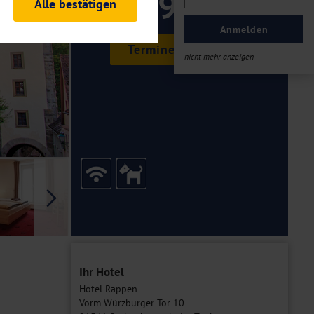
199 ,-
Alle bestätigen
rheitsrelevante
ofil eingeloggt bleiben
Anmelden
ellen.
Termine & Preise
nicht mehr anzeigen
tiken und Analysen. Mithilfe
Web-Auftritts ermitteln und
n es zu einer Drittlands
er Daten finden Sie in unseren
Galerie
Ihr Hotel
Hotel Rappen
Vorm Würzburger Tor 10