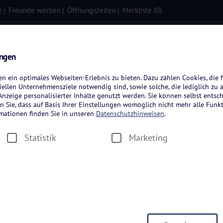
e
Freunde werben
Öffnungszeiten
Merkliste (
0
)
isen
Kreuzfahrten
Flugreisen
ungen
 ein optimales Webseiten-Erlebnis zu bieten. Dazu zählen Cookies, die f
ellen Unternehmensziele notwendig sind, sowie solche, die lediglich zu 
nzeige personalisierter Inhalte genutzt werden. Sie können selbst entsc
n Sie, dass auf Basis Ihrer Einstellungen womöglich nicht mehr alle Funkt
rmationen finden Sie in unseren
Datenschutzhinweisen
.
Statistik
Marketing