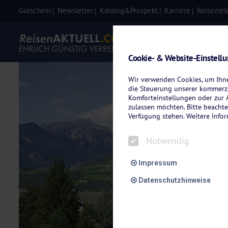
Gutschein
Newsletter
Katalog&Prospekt
Karriere
Reiseziel
Eigenanre
Cookie- & Website-Einstell
Wir verwenden Cookies, um Ihnen
die Steuerung unserer kommerzi
Komforteinstellungen oder zur A
zulassen möchten. Bitte beachte
Verfügung stehen. Weitere Info
Notwendig
Impressum
Datenschutzhinweise