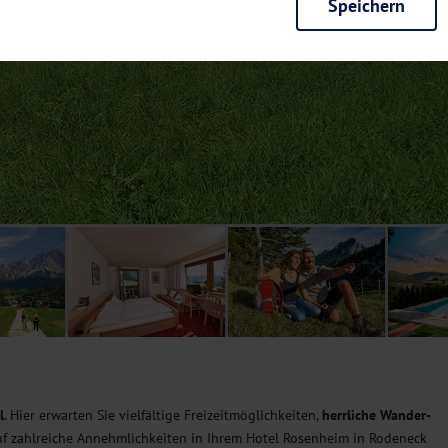
Speichern
rieb der Seite unbedingt notwendig und ermöglichen beispielsweise siche
en wir mit dieser Art von Cookies ebenfalls erkennen, ob Sie in Ihrem Pr
e bei einem erneuten Besuch unserer Seite schneller zur Verfügung zu st
seite weiter zu verbessern, erfassen wir anonymisierte Daten für Statis
ielsweise die Besucherzahlen und den Effekt bestimmter Seiten unseres 
nutzen hierfür Dienste von Google und Facebook. Durch diese Dienste kan
bsite erfassten Daten, kommen. Weitere Hinweise zu der Verarbeitung Ihr
nen Ihre Einwilligung jederzeit in den
Cookie-Einstellungen
widerrufen.
m Ihnen personalisierte Inhalte, passend zu Ihren Interessen anzuzeigen.
l
. Hier erwarten Sie vielfältige Freizeitmöglichkeiten,
herrliche Wander-
auf zahlreiche Annehmlichkeiten in Ihrem Hotel Rosenheim in Rodeneck