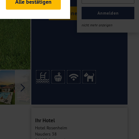
Alle bestätigen
rheitsrelevante
Termine & Preise
ofil eingeloggt bleiben
Anmelden
ellen.
nicht mehr anzeigen
tiken und Analysen. Mithilfe
Web-Auftritts ermitteln und
n es zu einer Drittlands
er Daten finden Sie in unseren
Galerie
Ihr Hotel
Hotel Rosenheim
Nauders 38