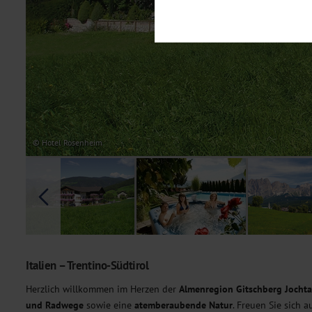
Notwendig
Diese Cookies sind für den Bet
Funktionalitäten. Außerdem könn
möchten, um Ihnen unsere Dienst
Statistik
Um unser Angebot und unsere Web
dieser Cookies können wir beisp
unsere Inhalte optimieren. Wir 
Übermittlung, der auf unsere We
Datenschutzhinweisen
. Sie kön
© Hotel Rosenheim
Marketing
Diese Cookies werden genutzt, u
Italien – Trentino-Südtirol
Herzlich willkommen im Herzen der
Almenregion Gitschberg Jochta
und Radwege
sowie eine
atemberaubende
Natur
. Freuen Sie sich 