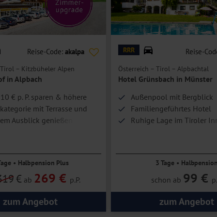
© Hotel Grünsbach
t über ein Doppelbett oder getrennte Betten, Bad oder Dusche/WC,
RRR
Reise-Code:
akalpa
Reise-Cod
bieten Platz für bis zu 4 Personen.
 Tirol – Kitzbüheler Alpen
Österreich – Tirol – Alpbachtal
of in Alpbach
Hotel Grünsbach in Münster
110 € p. P. sparen & höhere
Außenpool mit Bergblick
ategorie mit Terrasse und
Familiengeführtes Hotel
hem Ausblick genießen
Ruhige Lage im Tiroler In
Achensee nur ca. 20 km en
Tage • Halbpension Plus
3 Tage • Halbpensio
269 €
99 €
319
€
ab
p.P.
schon ab
p.
zum Angebot
zum Angebot