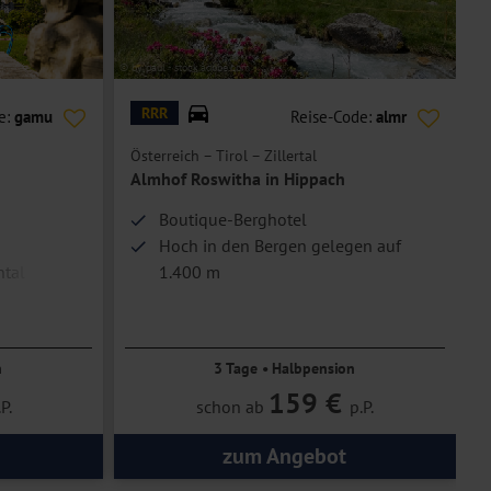
© by paul - stock.adobe.com
© H
RRR
e:
gamu
Reise-Code:
almr
Österreich – Tirol – Zillertal
Ö
Almhof Roswitha in Hippach
H
Boutique-Berghotel
Hoch in den Bergen gelegen auf
ntal
1.400 m
tfernt
1 Flasche Winzer Prosecco Lichteben
inkl.
n
3 Tage • Halbpension
159 €
P.
schon ab
p.P.
zum Angebot