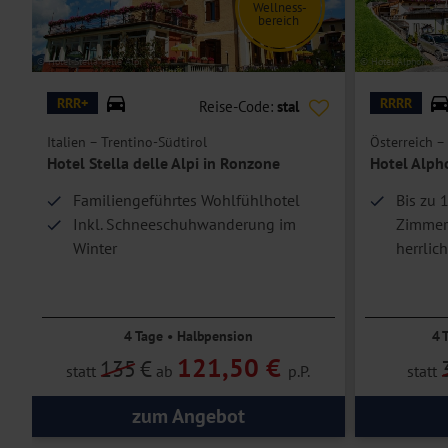
CIN: IT021075A1JYD8BXJ8
Wellness-
bereich
Unterbringung
© Hotel Stella delle Alpi
© Hotel Alphof
Ihr gemütlich und traditionell eingerichtetes
Doppelzimmer
verfüg
RRR+
RRRR
Reise-Code:
stal
Föhn, Safe, TV und einen Balkon. Doppelzimmer mit Zustellbett(en) 
Italien – Trentino-Südtirol
Österreich –
Die
Einzelzimmer
sind Doppelzimmer zur Einzelbelegung.
Hotel Stella delle Alpi in Ronzone
Hotel Alph
Hoteleinrichtungen und Zimmerausstattung teilweise gegen Gebühr.
Familiengeführtes Wohlfühlhotel
Bis zu 
Inkl. Schneeschuhwanderung im
Zimmerk
&
Winter
herrlic
Sonnige Panorama-Lage
4 Tage • Halbpension
4 
121,50 €
135
€
statt
ab
p.P.
statt
zum Angebot