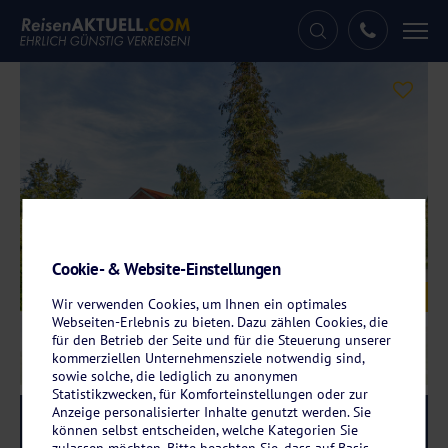
Tog
nav
Cookie- & Website-Einstellungen
Galerie
© Hotel Rügenblick
Wir verwenden Cookies, um Ihnen ein optimales
Webseiten-Erlebnis zu bieten. Dazu zählen Cookies, die
für den Betrieb der Seite und für die Steuerung unserer
kommerziellen Unternehmensziele notwendig sind,
sowie solche, die lediglich zu anonymen
Statistikzwecken, für Komforteinstellungen oder zur
Anzeige personalisierter Inhalte genutzt werden. Sie
Reise-Code:
rust
RRR
können selbst entscheiden, welche Kategorien Sie
zulassen möchten. Bitte beachten Sie, dass auf Basis