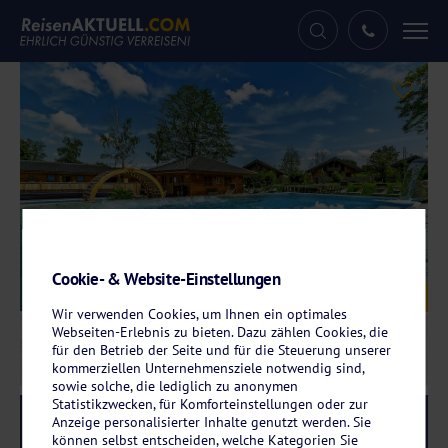
Tog
nav
Cookie- & Website-Einstellungen
Galerie
© Hotel Rupertihof
Wir verwenden Cookies, um Ihnen ein optimales
Webseiten-Erlebnis zu bieten. Dazu zählen Cookies, die
für den Betrieb der Seite und für die Steuerung unserer
kommerziellen Unternehmensziele notwendig sind,
sowie solche, die lediglich zu anonymen
Statistikzwecken, für Komforteinstellungen oder zur
Reise-Code:
rain
Anzeige personalisierter Inhalte genutzt werden. Sie
RRR+
können selbst entscheiden, welche Kategorien Sie