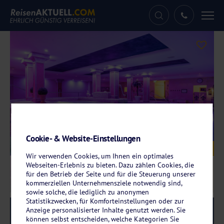
Tog
nav
Cookie- & Website-Einstellungen
Galerie
© Hotel Schweizer Hof @ jones-art.eu 2023
Wir verwenden Cookies, um Ihnen ein optimales
Webseiten-Erlebnis zu bieten. Dazu zählen Cookies, die
für den Betrieb der Seite und für die Steuerung unserer
kommerziellen Unternehmensziele notwendig sind,
sowie solche, die lediglich zu anonymen
Statistikzwecken, für Komforteinstellungen oder zur
Anzeige personalisierter Inhalte genutzt werden. Sie
Reise-Code:
scfu
RRRR
können selbst entscheiden, welche Kategorien Sie