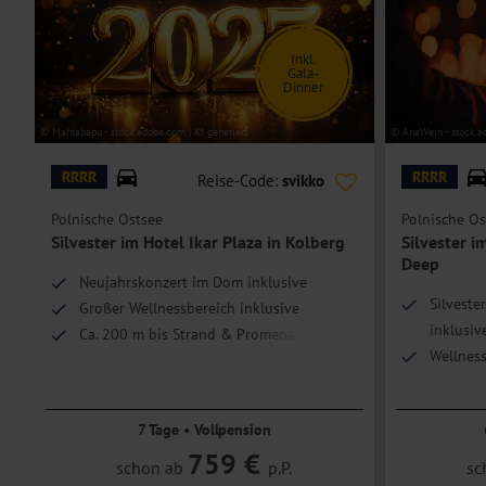
Inkl.
Gala-
Dinner
© Mahtabapu - stock.adobe.com | KI generiert
© AnaWein - stock.a
RRRR
RRRR
Reise-Code:
svikko
Polnische Ostsee
Polnische Os
Silvester im Hotel Ikar Plaza in Kolberg
Silvester 
Deep
Neujahrskonzert im Dom inklusive
Silveste
Großer Wellnessbereich inklusive
inklusiv
Ca. 200 m bis Strand & Promenade
Wellnes
inklusiv
Direkte 
7 Tage • Vollpension
759 €
schon ab
p.P.
sc