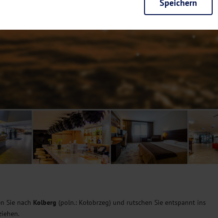
Speichern
rieb der Seite unbedingt notwendig und ermöglichen beispielsweise siche
en wir mit dieser Art von Cookies ebenfalls erkennen, ob Sie in Ihrem Pr
e bei einem erneuten Besuch unserer Seite schneller zur Verfügung zu st
seite weiter zu verbessern, erfassen wir anonymisierte Daten für Statis
ielsweise die Besucherzahlen und den Effekt bestimmter Seiten unseres 
nutzen hierfür Dienste von Google und Facebook. Durch diese Dienste kan
bsite erfassten Daten, kommen. Weitere Hinweise zu der Verarbeitung Ihr
nen Ihre Einwilligung jederzeit in den
Cookie-Einstellungen
widerrufen.
m Ihnen personalisierte Inhalte, passend zu Ihren Interessen anzuzeigen.
sen Sie nach
Kolberg
(poln.: Kołobrzeg) und rutschen Sie entspannt ins
ziehen.