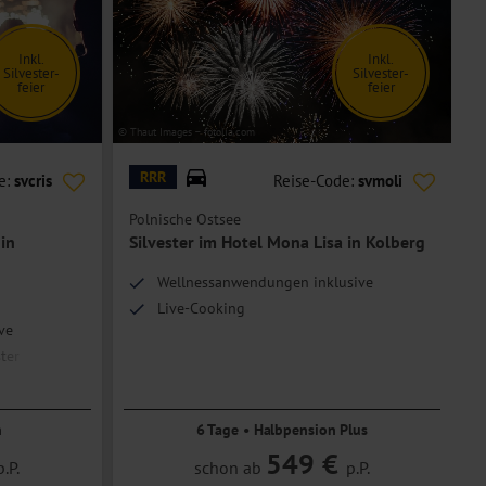
Inkl.
Inkl.
Silvester-
Silvester-
feier
feier
© Thaut Images – fotolia.com
© P
RRR
e:
svcris
Reise-Code:
svmoli
Polnische Ostsee
P
 in
Silvester im Hotel Mona Lisa in Kolberg
S
Wellnessanwendungen inklusive
Live-Cooking
ve
ter
n
6 Tage • Halbpension Plus
549 €
p.P.
schon ab
p.P.