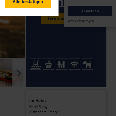
319 ,-
Alle bestätigen
rheitsrelevante
ofil eingeloggt bleiben
Anmelden
ellen.
Termine & Preise
nicht mehr anzeigen
tiken und Analysen. Mithilfe
Web-Auftritts ermitteln und
n es zu einer Drittlands
er Daten finden Sie in unseren
Galerie
Ihr Hotel
Hotel Solny
Aleksandra Fredry 5