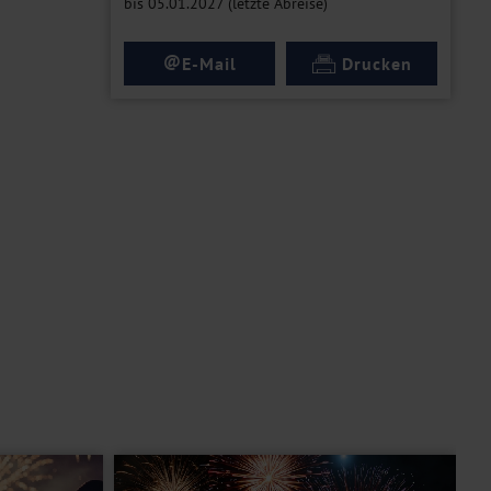
bis 05.01.2027 (letzte Abreise)
@
E-Mail
Drucken