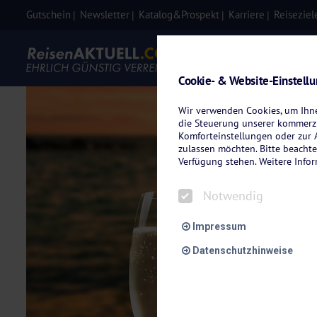
Gutschein
Newsletter
Katalog&Prospekt
Karriere
Reiseziel
Eigenanre
Cookie- & Website-Einstell
Wir verwenden Cookies, um Ihnen
die Steuerung unserer kommerzi
Komforteinstellungen oder zur A
zulassen möchten. Bitte beachte
Verfügung stehen. Weitere Info
Notwendig
Impressum
Datenschutzhinweise