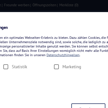
e
Freunde werben
Öffnungszeiten
Merkliste (
0
)
isen
Kreuzfahrten
Flugreisen
ungen
 ein optimales Webseiten-Erlebnis zu bieten. Dazu zählen Cookies, die f
ellen Unternehmensziele notwendig sind, sowie solche, die lediglich zu 
nzeige personalisierter Inhalte genutzt werden. Sie können selbst entsc
n Sie, dass auf Basis Ihrer Einstellungen womöglich nicht mehr alle Funkt
rmationen finden Sie in unseren
Datenschutzhinweisen
.
Statistik
Marketing