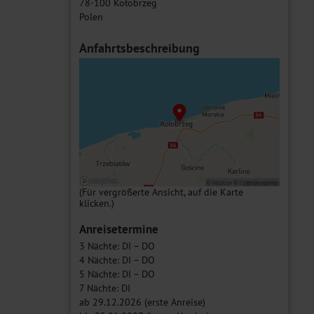
78-100 Kołobrzeg
Polen
Anfahrtsbeschreibung
(Für vergrößerte Ansicht, auf die Karte
klicken.)
Anreisetermine
3 Nächte: DI – DO
4 Nächte: DI – DO
5 Nächte: DI – DO
7 Nächte: DI
ab 29.12.2026 (erste Anreise)