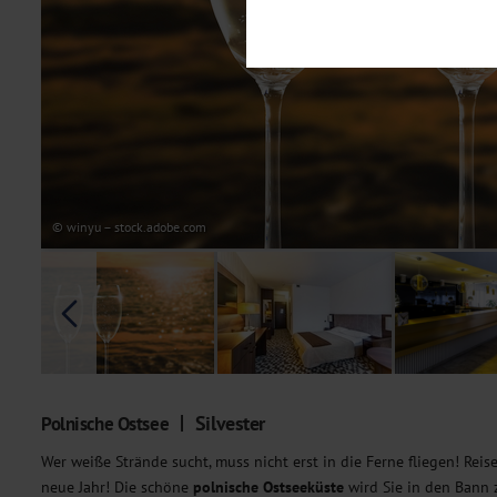
Notwendig
Diese Cookies sind für den Bet
Funktionalitäten. Außerdem könn
möchten, um Ihnen unsere Dienst
Statistik
Um unser Angebot und unsere Web
dieser Cookies können wir beisp
unsere Inhalte optimieren. Wir 
Übermittlung, der auf unsere We
Datenschutzhinweisen
. Sie kön
© winyu – stock.adobe.com
Marketing
Diese Cookies werden genutzt, u
Silvester
Polnische Ostsee
Wer weiße Strände sucht, muss nicht erst in die Ferne fliegen! Rei
neue Jahr! Die schöne
polnische Ostseeküste
wird Sie in den Bann 