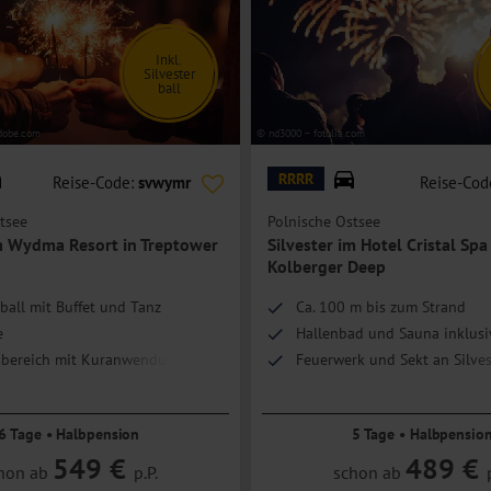
Inkl.
Silvester
ball
dobe.com
© nd3000 – fotolia.com
RRRR
Reise-Code:
svwymr
Reise-Cod
tsee
Polnische Ostsee
im Wydma Resort in Treptower
Silvester im Hotel Cristal Spa
Kolberger Deep
rball mit Buffet und Tanz
Ca. 100 m bis zum Strand
e
Hallenbad und Sauna inklusi
sbereich mit Kuranwendungen
Feuerwerk und Sekt an Silves
e
Strandlage
6 Tage • Halbpension
5 Tage • Halbpensio
549 €
489 €
hon ab
p.P.
schon ab