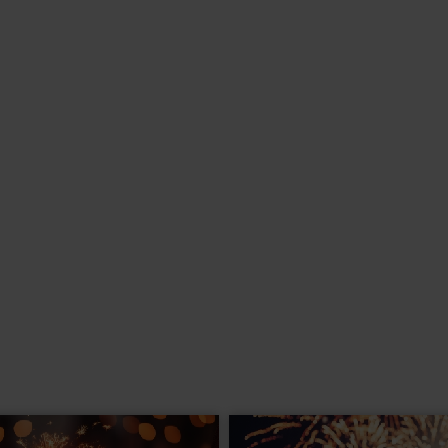
nen Garten mit Außenpool (saisonal) sowie einen Fahrradverleih. Eine
Entspannung. Ein Hallenbad befindet sich im angrenzenden Hotel
ag mit dem Frühstück.
 WLAN nutzen Sie in der Lobby kostenfrei.
emeinen nicht geeignet. Bitte kontaktieren Sie im Zweifel unser
tten, Bad/WC, teilweise Föhn, TV und Telefon ausgestattet.