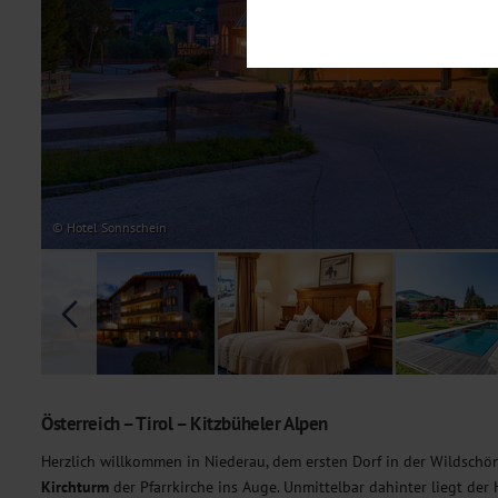
Notwendig
Diese Cookies sind für den Bet
Funktionalitäten. Außerdem könn
möchten, um Ihnen unsere Dienst
Statistik
Um unser Angebot und unsere Web
dieser Cookies können wir beisp
unsere Inhalte optimieren. Wir 
Übermittlung, der auf unsere We
Datenschutzhinweisen
. Sie kön
© Hotel Sonnschein
Marketing
Diese Cookies werden genutzt, u
Österreich – Tirol – Kitzbüheler Alpen
Herzlich willkommen in Niederau, dem ersten Dorf in der Wildschön
Kirchturm
der Pfarrkirche ins Auge. Unmittelbar dahinter liegt der