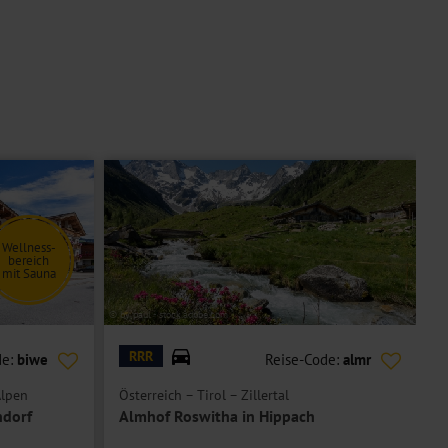
Wellness-
bereich
mit Sauna
© by paul - stock.adobe.com
© H
RRR
de:
biwe
Reise-Code:
almr
Alpen
Österreich – Tirol – Zillertal
Ö
ndorf
Almhof Roswitha in Hippach
H