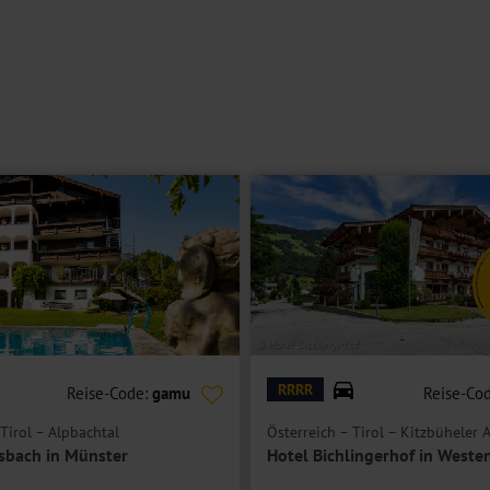
getrennten Betten mit Bad oder Dusche/WC, Föhn, Safe, TV, Telefon,
 einer Terrasse.
g eine Schlafmöglichkeit für eine Person.
 Platz für bis zu 4 Personen.
© Hotel Bichlingerhof
RRRR
Reise-Code:
gamu
Reise-Co
Tirol – Alpbachtal
Österreich – Tirol – Kitzbüheler 
sbach in Münster
Hotel Bichlingerhof in Weste