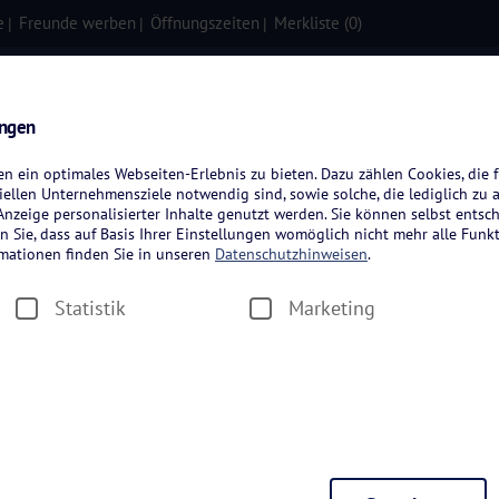
e
Freunde werben
Öffnungszeiten
Merkliste (
0
)
isen
Kreuzfahrten
Flugreisen
ungen
 ein optimales Webseiten-Erlebnis zu bieten. Dazu zählen Cookies, die f
ellen Unternehmensziele notwendig sind, sowie solche, die lediglich zu 
nzeige personalisierter Inhalte genutzt werden. Sie können selbst entsc
n Sie, dass auf Basis Ihrer Einstellungen womöglich nicht mehr alle Funkt
rmationen finden Sie in unseren
Datenschutzhinweisen
.
Statistik
Marketing