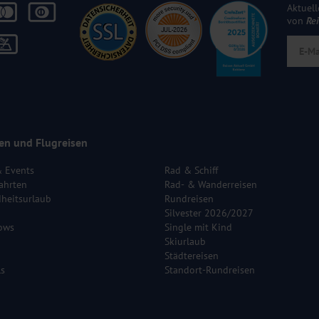
Aktuell
von
Re
en und Flugreisen
& Events
Rad & Schiff
ahrten
Rad- & Wanderreisen
heitsurlaub
Rundreisen
Silvester 2026/2027
ows
Single mit Kind
Skiurlaub
Städtereisen
ls
Standort-Rundreisen