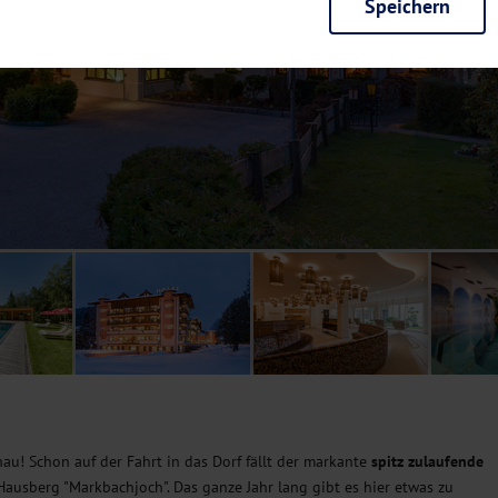
Speichern
rieb der Seite unbedingt notwendig und ermöglichen beispielsweise siche
en wir mit dieser Art von Cookies ebenfalls erkennen, ob Sie in Ihrem Pr
e bei einem erneuten Besuch unserer Seite schneller zur Verfügung zu st
seite weiter zu verbessern, erfassen wir anonymisierte Daten für Statis
ielsweise die Besucherzahlen und den Effekt bestimmter Seiten unseres 
nutzen hierfür Dienste von Google und Facebook. Durch diese Dienste kan
bsite erfassten Daten, kommen. Weitere Hinweise zu der Verarbeitung Ihr
nen Ihre Einwilligung jederzeit in den
Cookie-Einstellungen
widerrufen.
m Ihnen personalisierte Inhalte, passend zu Ihren Interessen anzuzeigen.
au! Schon auf der Fahrt in das Dorf fällt der markante
spitz zulaufende
 Hausberg "Markbachjoch". Das ganze Jahr lang gibt es hier etwas zu