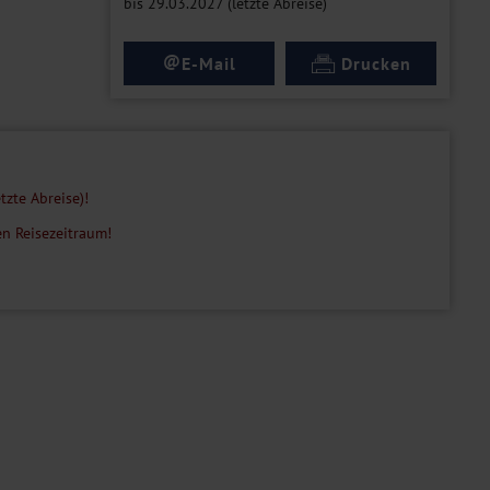
bis 29.03.2027 (letzte Abreise)
@
E-Mail
Drucken
tzte Abreise)!
n Reisezeitraum!