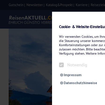
Gutschein
Newsletter
Katalog&Prospekt
Karriere
Reiseziel
Eigenanre
Cookie- & Website-Einstell
Wir verwenden Cookies, um Ihnen
die Steuerung unserer kommerzi
Komforteinstellungen oder zur A
zulassen möchten. Bitte beachte
Verfügung stehen. Weitere Info
Notwendig
Impressum
Datenschutzhinweise