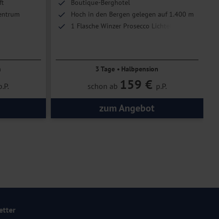
ft
Boutique-Berghotel
zentrum
Hoch in den Bergen gelegen auf 1.400 m
1 Flasche Winzer Prosecco Lichteben inkl.
arkeit
n
3 Tage • Halbpension
159 €
p.P.
schon ab
p.P.
zum Angebot
etter