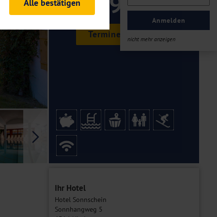
199 ,-
Alle bestätigen
rheitsrelevante
ofil eingeloggt bleiben
Anmelden
ellen.
Termine & Preise
nicht mehr anzeigen
tiken und Analysen. Mithilfe
Web-Auftritts ermitteln und
n es zu einer Drittlands
er Daten finden Sie in unseren
Galerie
Ihr Hotel
Hotel Sonnschein
Sonnhangweg 5