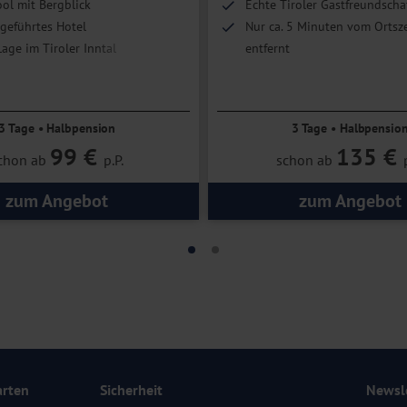
ol mit Bergblick
Echte Tiroler Gastfreundscha
geführtes Hotel
Nur ca. 5 Minuten vom Orts
age im Tiroler Inntal
entfernt
 nur ca. 20 km entfernt
Zimmerupgrade nach Verfügb
3 Tage • Halbpension
3 Tage • Halbpensio
99 €
135 €
chon ab
p.P.
schon ab
zum Angebot
zum Angebot
arten
Sicherheit
Newsl