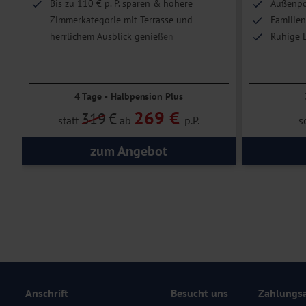
Bis zu 110 € p. P. sparen & höhere
Außenpo
Zimmerkategorie mit Terrasse und
Familien
herrlichem Ausblick genießen
Ruhige L
Achensee
4 Tage • Halbpension Plus
269 €
319
€
statt
ab
p.P.
s
zum Angebot
Anschrift
Besucht uns
Zahlungs