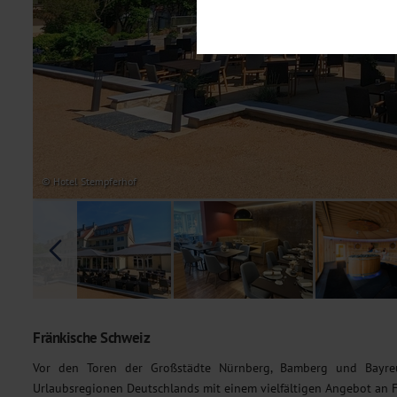
Notwendig
Diese Cookies sind für den Bet
Funktionalitäten. Außerdem könn
möchten, um Ihnen unsere Dienst
Statistik
Um unser Angebot und unsere Web
dieser Cookies können wir beisp
unsere Inhalte optimieren. Wir 
Übermittlung, der auf unsere We
Datenschutzhinweisen
. Sie kön
© Hotel Stempferhof
Marketing
Diese Cookies werden genutzt, u
Fränkische Schweiz
Vor den Toren der Großstädte
Nürnberg, Bamberg und Bayre
Urlaubsregionen Deutschlands mit einem vielfältigen Angebot an F