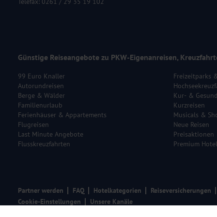
Telefax: 0261 / 29 35 19 102
Günstige Reiseangebote zu PKW-Eigenanreisen, Kreuzfahrt
99 Euro Knaller
Freizeitparks 
Autorundreisen
Hochseekreuzf
Berge & Wälder
Kur- & Gesund
Familienurlaub
Kurzreisen
Ferienhäuser & Appartements
Musicals & Sh
Flugreisen
Neue Reisen
Last Minute Angebote
Preisaktionen
Flusskreuzfahrten
Premium Hote
Partner werden
FAQ
Hotelkategorien
Reiseversicherungen
Cookie-Einstellungen
Unsere Kanäle