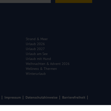
Strand & Meer
Urlaub 2026
Urlaub 2027
Urlaub am See
Urlaub mit Hund
Weihnachten & Advent 2026
Wellness & Thermen
Winterurlaub
Impressum
Datenschutzhinweise
Barrierefreiheit