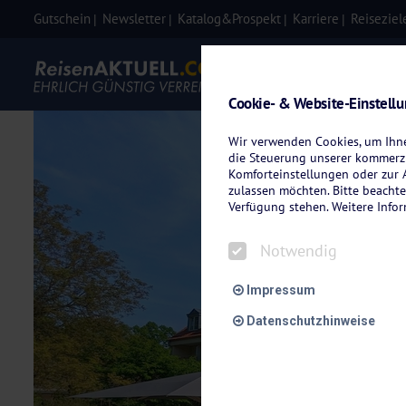
Gutschein
Newsletter
Katalog&Prospekt
Karriere
Reiseziel
Eigenanre
Cookie- & Website-Einstell
Wir verwenden Cookies, um Ihnen
die Steuerung unserer kommerzi
Komforteinstellungen oder zur A
zulassen möchten. Bitte beachte
Verfügung stehen. Weitere Info
Notwendig
Impressum
Datenschutzhinweise