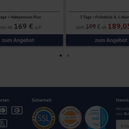
Tage • Halbpension Plus
3 Tage • Frühstück & 1 Abe
169 €
189,0
199
€
hon ab
p.P.
statt
ab
zum Angebot
zum Angebot
arten
Sicherheit
Newsl
Aktuell
von
Re