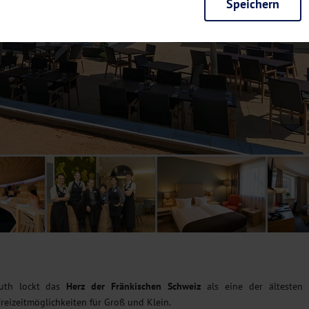
Speichern
rieb der Seite unbedingt notwendig und ermöglichen beispielsweise siche
en wir mit dieser Art von Cookies ebenfalls erkennen, ob Sie in Ihrem Pr
e bei einem erneuten Besuch unserer Seite schneller zur Verfügung zu st
seite weiter zu verbessern, erfassen wir anonymisierte Daten für Statis
ielsweise die Besucherzahlen und den Effekt bestimmter Seiten unseres 
nutzen hierfür Dienste von Google und Facebook. Durch diese Dienste kan
bsite erfassten Daten, kommen. Weitere Hinweise zu der Verarbeitung Ihr
nen Ihre Einwilligung jederzeit in den
Cookie-Einstellungen
widerrufen.
m Ihnen personalisierte Inhalte, passend zu Ihren Interessen anzuzeigen.
uth lockt das
Herz der Fränkischen Schweiz
als eine der ältesten
reizeitmöglichkeiten für Groß und Klein.