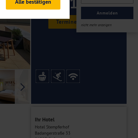
119 ,-
Alle bestätigen
rheitsrelevante
ofil eingeloggt bleiben
Anmelden
ellen.
Termine & Preise
nicht mehr anzeigen
tiken und Analysen. Mithilfe
Web-Auftritts ermitteln und
n es zu einer Drittlands
er Daten finden Sie in unseren
Galerie
Ihr Hotel
Hotel Stempferhof
Badangerstraße 33