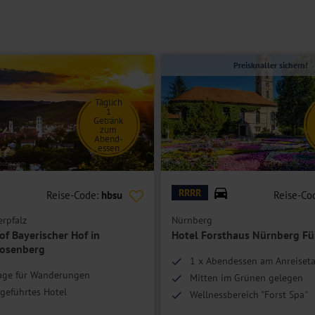
ppelzimmer Standard zur sonnigen Gartenseite geräumiger und bieten
Preisknaller sichern!
Täglich
1
Getränk
zum
Abend-
essen
adobe.com
© DeVIce - fotolia.com
RRRR
Reise-Code:
hbsu
Reise-Co
rpfalz
Nürnberg
f Bayerischer Hof in
Hotel Forsthaus Nürnberg Fü
Rosenberg
1 x Abendessen am Anreiset
Lage für Wanderungen
Mitten im Grünen gelegen
geführtes Hotel
Wellnessbereich "Forst Spa"