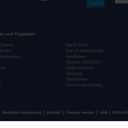
en und Flugreisen
& Events
Rad & Schiff
ahrten
Rad- & Wanderreisen
heitsurlaub
Rundreisen
Silvester 2026/2027
ows
Single mit Kind
Skiurlaub
Städtereisen
ls
Standort-Rundreisen
Newsletter Abmeldung
Kontakt
Freunde werben
AGB
Widerruf