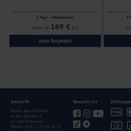
3 Tage • Halbpension
3 
169 €
schon ab
p.P.
sc
zum Angebot
Anschrift
Besucht uns
Zahlungs
Reisen Aktuell GmbH
In den Weniken 1
D - 56070 Koblenz
Telefon:
0261 / 29 35 19 71