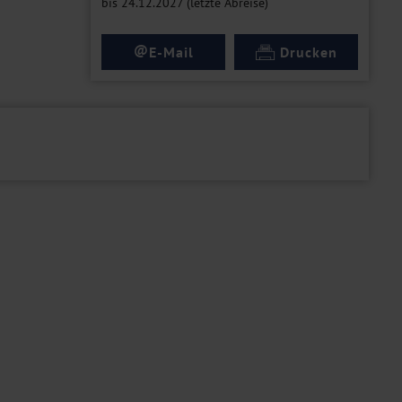
bis 24.12.2027 (letzte Abreise)
@
E-Mail
Drucken