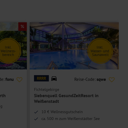
Inkl.
Inkl.
Wellness-
Wasser- und
bereich
Saunawelt
© Siebenquell GesundZeitResort
© r
RRRR
de:
fonu
Reise-Code:
sqwe
Fichtelgebirge
F
rth
Siebenquell GesundZeitResort in
Weißenstadt
ag
10 € Wellnessgutschein
ca. 500 m zum Weißenstädter See