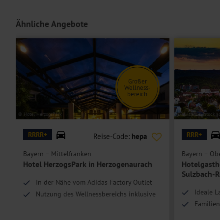
Doppelzimmer Premium
sind bei gleicher Ausstattung wie die Do
Ähnliche Angebote
zusätzlich eine Sitzgelegenheit.
Hoteleinrichtungen und Zimmerausstattung teilweise gegen Gebühr.
Großer
Wellness-
bereich
© Hotel HerzogsPark
© vulcanus - stock.
RRRR+
RRR+
Reise-Code:
hepa
Bayern – Mittelfranken
Bayern – Obe
Hotel HerzogsPark in Herzogenaurach
Hotelgastho
Sulzbach-
In der Nähe vom Adidas Factory Outlet
Ideale 
Nutzung des Wellnessbereichs inklusive
Familien