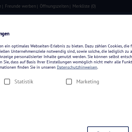
e
Freunde werben
Öffnungszeiten
Merkliste (
0
)
isen
Kreuzfahrten
Flugreisen
ungen
 ein optimales Webseiten-Erlebnis zu bieten. Dazu zählen Cookies, die f
ellen Unternehmensziele notwendig sind, sowie solche, die lediglich zu 
nzeige personalisierter Inhalte genutzt werden. Sie können selbst entsc
n Sie, dass auf Basis Ihrer Einstellungen womöglich nicht mehr alle Funkt
rmationen finden Sie in unseren
Datenschutzhinweisen
.
Statistik
Marketing